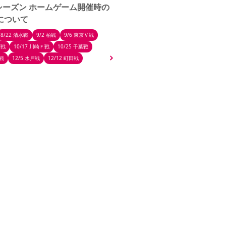
27シーズン ホームゲーム開催時の
について
8/22 清水戦
9/2 柏戦
9/6 東京Ｖ戦
M戦
10/17 川崎Ｆ戦
10/25 千葉戦
京戦
12/5 水戸戦
12/12 町田戦