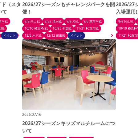
ガイド（スタ
2026/27シーズンもチャレンジパークを開
2026/
いて
催！
入場運用
東京Ｖ戦
8/8 岡山戦
8/22 清水戦
9/2 柏戦
9/6 東京Ｖ戦
8/8 岡山戦
千葉戦
10/10 横浜FM戦
10/25 千葉戦
11/21 FC東京戦
10/10 横浜F
イベント
12/5 水戸戦
12/12 町田戦
イベント
11/21 FC東
2026.07.16
2026/27シーズンキッズマルチルームにつ
いて