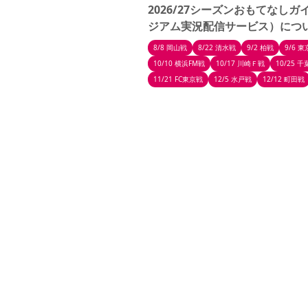
2026/27シーズンおもてなし
ジアム実況配信サービス）につ
8/8 岡山戦
8/22 清水戦
9/2 柏戦
9/6 
10/10 横浜FM戦
10/17 川崎Ｆ戦
10/25 
11/21 FC東京戦
12/5 水戸戦
12/12 町田戦