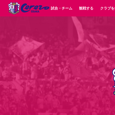
試合・チーム
観戦する
クラブを
試合日程 / 結果
チケット情報
クラブ紹介
SAKURA SOCIO
すべて
チーム
沿革
販売スケジュール
順位表
グッズ
招待券引換方法
シーズン記録
チケット
求人情報
価格・席種
まいセレチケット
イベント
ファンクラブ
購入方法
会員規
シ
団体チケット
30周年
特定興行入場券
譲渡サービス
リセールサー
選手・スタッフ
パートナー企業募集中
スケジュール
セレッソ大阪VISAカード
メディア情報
アクセス
サポートス
レ
歴代所属選手
初めて観戦ガイド
Lise（ライセンスビジネス）
キッズ向けサービス
グルメ
マッチデー
ビジターサポーター観戦ガイド
公式アプリ
サステナビリティポリシー
SDGsのゴール
インパクトレポ
YANMAR HANASAKA STADIUM
取り組み実績
DAZNで観戦
スポーツクラブ
長居公園
セレッソフットサルパーク
セレッソフットサルパ
YANMAR HANASAKA STADIUM
セレッソ大阪アカデミー
その他スポーツクラブ