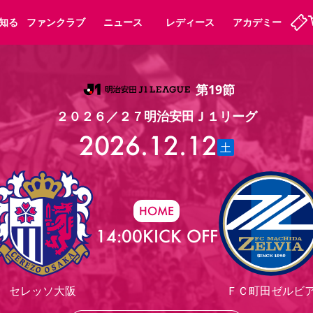
知る
ファンクラブ
ニュース
レディース
アカデミー
第19節
定
ーズンシート
ホームタウン
婚姻届・出生届・命名書
法人シーズンシート
パートナー
スポーツクラブ
福祉サービス
メディア
ビス
２０２６／２７明治安田Ｊ１リーグ
タッフ
ディース
セレッソアイデアちょうだいな
アカデミー
ハナサカプレーヤー
応援商店街
2026.12.12
プログラム
観戦マナー&ルール
土
ート
活動レポート
SPORT POSITIVE LEAGUES
アウェイツアー
よくある質問
HOME
14:00
KICK OFF
ーク長居
セレッソスポーツパーク舞洲
子供のサッカースクール
大人のサッカースクール
セレッソ大阪
ＦＣ町田ゼルビ