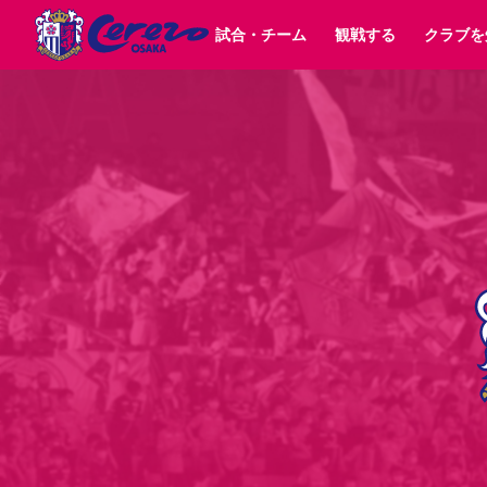
試合・チーム
観戦する
クラブを
試合日程 / 結果
チケット情報
クラブ紹介
SAKURA SOCIO
すべて
チーム
沿革
販売スケジュール
順位表
グッズ
SAKURA POINT Program
シーズン記録
チケット
求人情報
価格・席種
イベント
招待券引換方法
ファンクラブ
購入方法
シ
団体チケット
婚姻届・出生届・命名書
30周年
特定興行入場券
譲渡サービス
リセールサー
選手・スタッフ
パートナー企業募集中
スケジュール
セレッソ大阪VISAカード
メディア情報
アクセス
サポートス
レ
歴代所属選手
初めて観戦ガイド
Lise（ライセンスビジネス）
キッズ向けサービス
グルメ
マッチデー
ビジターサポーター観戦ガイド
公式アプリ
サステナビリティポリシー
SDGsのゴール
インパクトレポ
YANMAR HANASAKA STADIUM
取り組み実績
DAZNで観戦
スポーツクラブ
長居公園
セレッソフットサルパーク
セレッソフットサルパ
YANMAR HANASAKA STADIUM
セレッソ大阪アカデミー
その他スポーツクラブ