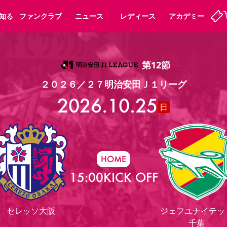
知る
ファンクラブ
ニュース
レディース
アカデミー
第12節
ーズンシート
ホームタウン
先行入場
まいセレチケット
法人シーズンシート
パートナー
スポーツクラブ
会員規定
福祉サービス
メディア
ビス
２０２６／２７明治安田Ｊ１リーグ
タッフ
ディース
セレッソアイデアちょうだいな
アカデミー
ハナサカプレーヤー
応援商店街
2026.10.25
プログラム
観戦マナー&ルール
日
ート
活動レポート
SPORT POSITIVE LEAGUES
アウェイツアー
よくある質問
HOME
15:00
KICK OFF
ーク長居
セレッソスポーツパーク舞洲
子供のサッカースクール
大人のサッカースクール
セレッソ大阪
ジェフユナイテッ
千葉