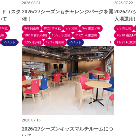
2026.08.01
2026.07.22
ガイド（スタ
2026/27シーズンもチャレンジパークを開
2026/
いて
催！
入場運用
東京Ｖ戦
8/8 岡山戦
8/22 清水戦
9/2 柏戦
9/6 東京Ｖ戦
8/8 岡山戦
千葉戦
10/10 横浜FM戦
10/25 千葉戦
11/21 FC東京戦
10/10 横浜F
イベント
12/5 水戸戦
12/12 町田戦
イベント
11/21 FC東
2026.07.16
2026/27シーズンキッズマルチルームにつ
いて