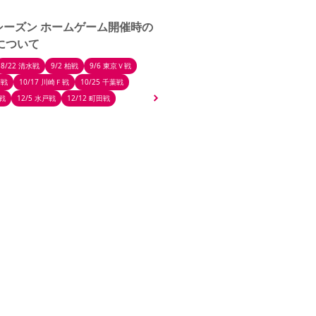
27シーズン ホームゲーム開催時の
について
8/22 清水戦
9/2 柏戦
9/6 東京Ｖ戦
M戦
10/17 川崎Ｆ戦
10/25 千葉戦
京戦
12/5 水戸戦
12/12 町田戦