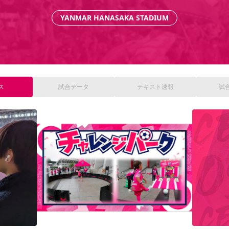
YANMAR HANASAKA STADIUM
ス
試合
データ
テキスト
速報
試