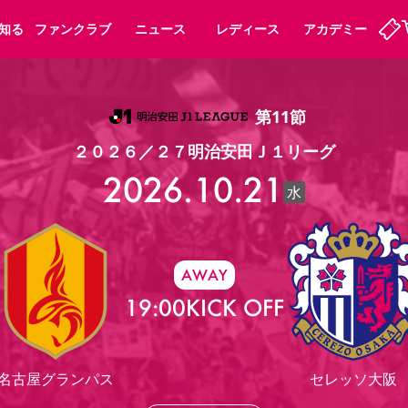
知る
ファンクラブ
ニュース
レディース
アカデミー
第11節
ーズンシート
ホームタウン
先行入場
まいセレチケット
法人シーズンシート
パートナー
スポーツクラブ
会員規定
福祉サービス
メディア
ビス
２０２６／２７明治安田Ｊ１リーグ
タッフ
ディース
セレッソアイデアちょうだいな
アカデミー
ハナサカプレーヤー
応援商店街
2026.10.21
プログラム
観戦マナー&ルール
水
ート
活動レポート
SPORT POSITIVE LEAGUES
アウェイツアー
よくある質問
AWAY
19:00
KICK OFF
ーク長居
セレッソスポーツパーク舞洲
子供のサッカースクール
大人のサッカースクール
名古屋グランパス
セレッソ大阪