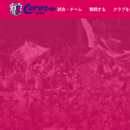
試合・チーム
観戦する
クラブを
試合日程 / 結果
チケット情報
クラブ紹介
SAKURA SOCIO
すべて
チーム
沿革
販売スケジュール
順位表
グッズ
SAKURA POINT Program
シーズン記録
チケット
求人情報
価格・席種
イベント
招待券引換方法
ファンクラブ
購入方法
シ
団体チケット
婚姻届・出生届・命名書
30周年
特定興行入場券
譲渡サービス
リセールサー
選手・スタッフ
パートナー企業募集中
スケジュール
セレッソ大阪VISAカード
メディア情報
アクセス
サポートス
レ
歴代所属選手
初めて観戦ガイド
Lise（ライセンスビジネス）
キッズ向けサービス
グルメ
マッチデー
ビジターサポーター観戦ガイド
公式アプリ
サステナビリティポリシー
SDGsのゴール
インパクトレポ
YANMAR HANASAKA STADIUM
取り組み実績
DAZNで観戦
スポーツクラブ
長居公園
セレッソフットサルパーク
セレッソフットサルパ
YANMAR HANASAKA STADIUM
セレッソ大阪アカデミー
その他スポーツクラブ