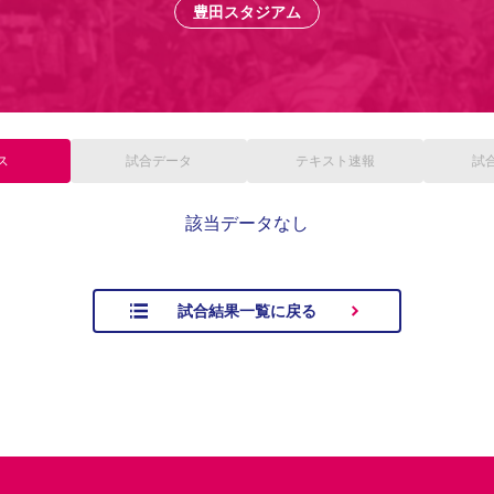
豊田スタジアム
ス
試合
データ
テキスト
速報
試
該当データなし
試合結果一覧に戻る