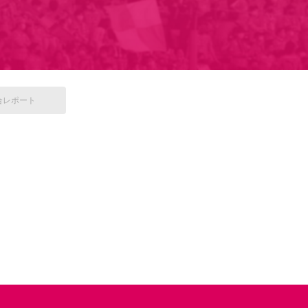
合
レポート