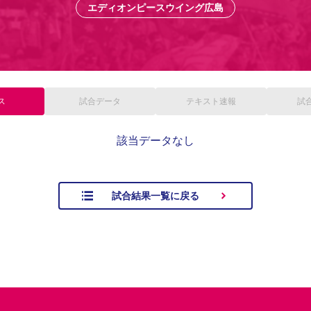
エディオンピースウイング広島
ス
試合
データ
テキスト
速報
試
該当データなし
試合結果一覧に戻る