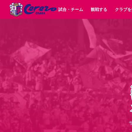
試合・チーム
観戦する
クラブを
試合日程 / 結果
チケット情報
クラブ紹介
SAKURA SOCIO
すべて
チーム
沿革
販売スケジュール
順位表
グッズ
SAKURA POINT Program
シーズン記録
チケット
求人情報
価格・席種
イベント
招待券引換方法
ファンクラブ
購入方法
シ
団体チケット
30周年
特定興行入場券
譲渡サービス
リセールサー
選手・スタッフ
パートナー企業募集中
スケジュール
セレッソ大阪VISAカード
メディア情報
アクセス
サポートス
レ
歴代所属選手
初めて観戦ガイド
Lise（ライセンスビジネス）
キッズ向けサービス
グルメ
マッチデー
ビジターサポーター観戦ガイド
公式アプリ
サステナビリティポリシー
SDGsのゴール
インパクトレポ
YANMAR HANASAKA STADIUM
取り組み実績
DAZNで観戦
スポーツクラブ
長居公園
セレッソフットサルパーク
セレッソフットサルパ
YANMAR HANASAKA STADIUM
セレッソ大阪アカデミー
その他スポーツクラブ