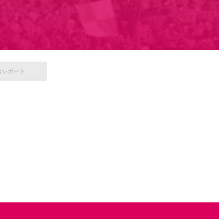
合
レポート