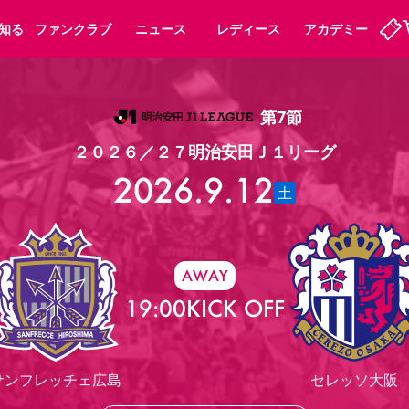
知る
ファンクラブ
ニュース
レディース
アカデミー
第7節
ーズンシート
ホームタウン
まいセレチケット
法人シーズンシート
パートナー
会員規定
スポーツクラブ
婚姻届・出生届・命名書
福祉サービス
メディア
ビス
２０２６／２７明治安田Ｊ１リーグ
タッフ
ディース
セレッソアイデアちょうだいな
アカデミー
ハナサカプレーヤー
応援商店街
2026.9.12
プログラム
観戦マナー&ルール
土
ート
活動レポート
SPORT POSITIVE LEAGUES
アウェイツアー
よくある質問
AWAY
19:00
KICK OFF
ーク長居
セレッソスポーツパーク舞洲
子供のサッカースクール
大人のサッカースクール
サンフレッチェ広島
セレッソ大阪