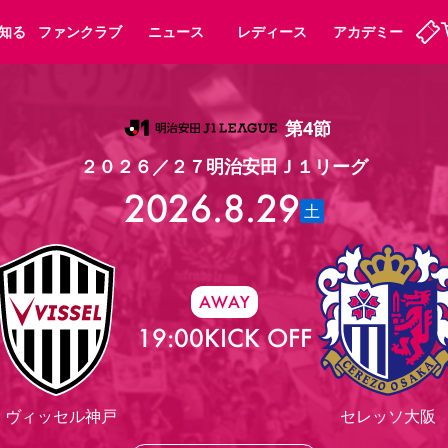
知る
ファンクラブ
ニュース
レディース
アカデミー
第4節
定
ーズンシート
ホームタウン
婚姻届・出生届・命名書
法人シーズンシート
パートナー
スポーツクラブ
福祉サービス
メディア
ビス
２０２６／２７明治安田Ｊ１リーグ
タッフ
ディース
セレッソアイデアちょうだいな
アカデミー
ハナサカプレーヤー
応援商店街
2026.8.29
プログラム
観戦マナー&ルール
土
ート
活動レポート
SPORT POSITIVE LEAGUES
アウェイツアー
よくある質問
AWAY
19:00
KICK OFF
ーク長居
セレッソスポーツパーク舞洲
子供のサッカースクール
大人のサッカースクール
ヴィッセル神戸
セレッソ大阪