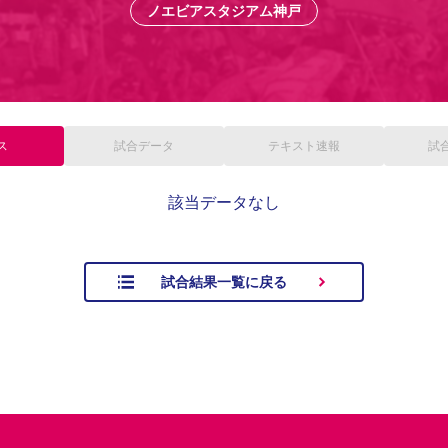
ノエビアスタジアム神戸
ス
試合
データ
テキスト
速報
試
該当データなし
試合結果一覧に戻る