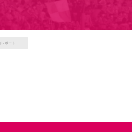
合
レポート