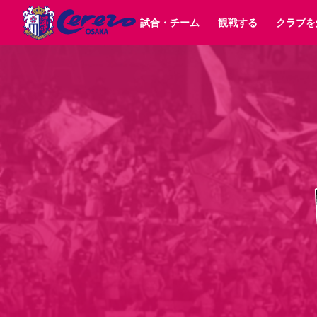
試合・チーム
観戦する
クラブを
試合日程 / 結果
チケット情報
クラブ紹介
SAKURA SOCIO
すべて
チーム
沿革
販売スケジュール
順位表
グッズ
招待券引換方法
シーズン記録
チケット
求人情報
価格・席種
まいセレチケット
イベント
ファンクラブ
購入方法
会員規
シ
団体チケット
30周年
特定興行入場券
譲渡サービス
リセールサー
選手・スタッフ
パートナー企業募集中
スケジュール
セレッソ大阪VISAカード
メディア情報
アクセス
サポートス
レ
歴代所属選手
初めて観戦ガイド
Lise（ライセンスビジネス）
キッズ向けサービス
グルメ
マッチデー
ビジターサポーター観戦ガイド
公式アプリ
サステナビリティポリシー
SDGsのゴール
インパクトレポ
YANMAR HANASAKA STADIUM
取り組み実績
DAZNで観戦
スポーツクラブ
長居公園
セレッソフットサルパーク
セレッソフットサルパ
YANMAR HANASAKA STADIUM
セレッソ大阪アカデミー
その他スポーツクラブ