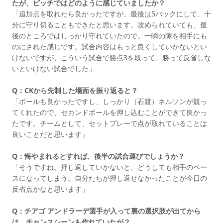
たが、ピッチではどのように感じていましたか？
「追加点を取れたら良かったですが、最後は5バックにして、十
分に守り切ることもできたと思います。攻められていても、最
後のところではしっかり守れていたので。一瞬の隙を相手にも
のにされた感じです。試合内容はもっと良くしていかないとい
けないですが、こういう試合で勝点3を取って、勝って反省しな
いといけない試合でした」
Q：CKから先制した場面を振り返ると？
「ボールも良かったですし、しっかり（石渡）ネルソンが競っ
てくれたので、セカンドボールを押し込むことができて良かっ
たです。チームとして、セットプレーで点が取れていることは
良いことだと思います」
Q：悔やまれるとすれば、後半の試合運びでしょうか？
「そうですね。押し返していかないと、どうしても相手のペー
スになってしまう。自分たちが押し返せなかったことが今日の
反省点かなと思います」
Q：チアゴ アンドラーデ選手が入って裏の選択肢が出てから
は、チャンスシーンも作れていたが？