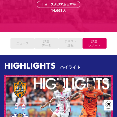
YANMAR HANASAKA STADIUM
ＩＡＩスタジアム日本平
すべて
チーム
グッズ
チケット
イベント
ファンクラブ
サステナビリティ
14,668
人
ホームタウン
パートナー
スポーツクラブ
メディア
30周年
DAZNで観戦
アカデミー
サステナビリティポリシー
SDGsのゴール
インパクトレポート
活動レポート
SPORT POSITIVE LEAGUES
取り組み実績
DAZNで観戦
スポーツクラブ
アウェイツアー
スポーツクラブ
試合
テキスト
試合
アウェイツアー
ニュース
データ
速報
レポート
関連団体/施設
よくある質問
長居公園
セレッソフットサルパーク
セレッソフットサルパーク長居
よくある質問
HIGHLIGHTS
セレッソスポーツパーク舞洲
YANMAR HANASAKA STADIUM
ハイライト
セレッソ大阪アカデミー
子供のサッカースクール
大人のサッカースクール
その他スポーツクラブ