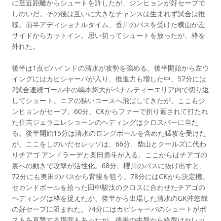
に至近距離からシュートを許したが、ジンヒョンが好セーブで
しのいだ。その後は互いに大きなチャンスは生まれず試合は推
移。前半アディショナルタイム、香川のパスを受けた横山が左
サイドからカットイン。思い切ってシュートを放ったが、枠を
外れた。
後半は1点ビハインドの清水が攻勢を強める。後半開始から左ウ
イングにはカピシャーバが入り、推進力も増した中、57分には
2試合連続ゴール中の嶋本悠大がペナルティーエリア内で切り返
してシュート。ニアの狭いコースへ飛ばしてきたが、ここもジ
ンヒョンがセーブ。60分、CKからファーで折り返されて打たれ
た住吉ジェラニレショーンのヘディングはクロスバーに当た
る。後半開始15分は清水のロングボールを含めた猛攻を受けた
が、ここをしのいだセレッソは、66分、柴山とクールズに代わ
りチアゴ アンドラーデと奥田勇斗が入る。ここからはチアゴの
裏への動きで攻撃が活性化。68分、櫻川のパスに抜け出すと、
72分にも奥田のパスから背後を狙う。78分にはCKから決定機。
セカンドボールを拾った田中駿汰のクロスに合わせたチアゴの
ヘディングは枠を捉えたが、後半から出場した清水のGK沖悠哉
の好セーブに阻まれた。74分にはカピシャーバのシュートがポ
ストを直撃する場面もあったが、後半の中盤から終盤はセレッ