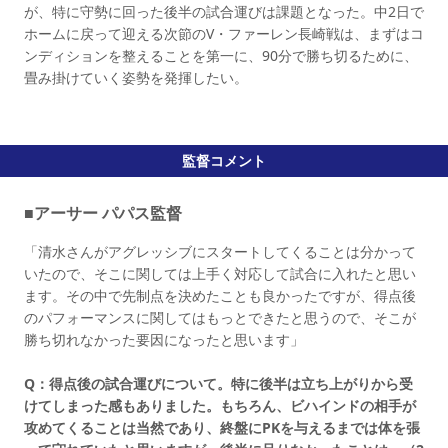
が、特に守勢に回った後半の試合運びは課題となった。中2日で
ホームに戻って迎える次節のV・ファーレン長崎戦は、まずはコ
ンディションを整えることを第一に、90分で勝ち切るために、
畳み掛けていく姿勢を発揮したい。
監督コメント
■アーサー パパス監督
「清水さんがアグレッシブにスタートしてくることは分かって
いたので、そこに関しては上手く対応して試合に入れたと思い
ます。その中で先制点を決めたことも良かったですが、得点後
のパフォーマンスに関してはもっとできたと思うので、そこが
勝ち切れなかった要因になったと思います」
Q：得点後の試合運びについて。特に後半は立ち上がりから受
けてしまった感もありました。もちろん、ビハインドの相手が
攻めてくることは当然であり、終盤にPKを与えるまでは体を張