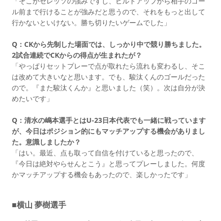
「そこがセレッソの強みですし、ビルドアップから相手のゴー
ル前まで行けることが強みだと思うので、それをもっと出して
行かないといけない。勝ち切りたいゲームでした」
Q：CKから先制した場面では、しっかり中で競り勝ちました。
2試合連続でCKからの得点が生まれたが？
「やっぱりセットプレーで点が取れたら流れも変わるし、そこ
は改めて大きいなと思います。でも、駿汰くんのゴールだった
ので。『また駿汰くんか』と思いました（笑）。次は自分が決
めたいです」
Q：清水の嶋本選手とはU-23日本代表でも一緒に戦っています
が、今日はポジション的にもマッチアップする機会がありまし
た。意識しましたか？
「はい。最近、点も取って自信を付けていると思ったので、
『今日は絶対やらせんとこう』と思ってプレーしました。何度
かマッチアップする機会もあったので、楽しかったです」
■横山 夢樹選手