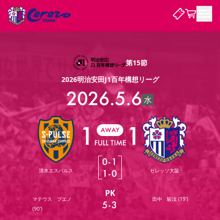
試合・チーム
第15節
2026明治安田J1百年構想リーグ
観戦する
試合について
2026.5.6
水
試合日程 / 結果
順位表
クラブを知る
チケット
チームについて
1
1
AWAY
チケット情報
販売スケジュール
価格・席種
購入方法
選手・スタッフ
スケジュール
メディア情報
アクセス
レディース
シーズンシート
法人シーズンシート
福祉サービス
団体チケット
FULL TIME
アカデミー
ハナサカプレーヤー
歴代所属選手
ファンクラブ
特定興行入場券
セレッソ大阪について
譲渡サービス
リセールサービス
0
-
1
クラブ紹介
観戦ガイド
沿革
シーズン記録
求人情報
清水エスパルス
セレッソ大阪
1
-
0
ニュース
ファンクラブ
初めて観戦ガイド
サポートする
キッズ向けサービス
グルメ
マッチデープログラム
PK
観戦マナー&ルール
ビジターサポーター観戦ガイド
公式アプリ
マテウス ブエノ
田中 駿汰
(
19'
)
SAKURA SOCIO
SAKURA POINT Program
招待券引換方法
先行入場
パートナー企業募集中
セレッソ大阪VISAカード
サポートスタッフ
5
-
3
まいセレチケット
会員規定
婚姻届・出生届・命名書
(
90'
)
セレッソアイデアちょうだいな
スタジアム
応援商店街
レディース
ニュース
Lise（ライセンスビジネス）