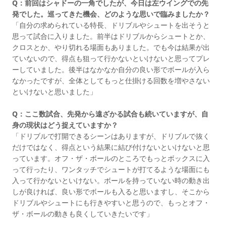
Q：前回はシャドーの一角でしたが、今日は左ウイングでの先
発でした。巡ってきた機会、どのような思いで臨みましたか？
「自分の求められている特長、ドリブルやシュートを出そうと
思って試合に入りました。前半はドリブルからシュートとか、
クロスとか、やり切れる場面もありました。でも今は結果が出
ていないので、得点も狙って行かないといけないと思ってプレ
ーしていました。後半はなかなか自分の良い形でボールが入ら
なかったですが、全体としてもっと仕掛ける回数を増やさない
といけないと思いました」
Q：ここ数試合、先発から遠ざかる試合も続いていますが、自
身の現状はどう捉えていますか？
「ドリブルで打開できるシーンはありますが、ドリブルで抜く
だけではなく、得点という結果に結び付けないといけないと思
っています。オフ・ザ・ボールのところでもっとボックスに入
って行ったり、ワンタッチでシュートが打てるような場面にも
入って行かないといけない。ボールを持っていない時の動き出
しが良ければ、良い形でボールも入ると思いますし、そこから
ドリブルやシュートにも行きやすいと思うので、もっとオフ・
ザ・ボールの動きも良くしていきたいです」