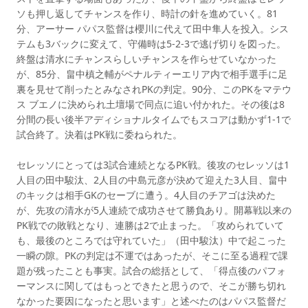
ソも押し返してチャンスを作り、時計の針を進めていく。81
分、アーサー パパス監督は櫻川に代えて田中隼人を投入。シス
テムも3バックに変えて、守備時は5-2-3で逃げ切りを図った。
終盤は清水にチャンスらしいチャンスを作らせていなかった
が、85分、畠中槙之輔がペナルティーエリア内で相手選手に足
裏を見せて削ったとみなされPKの判定。90分、このPKをマテウ
ス ブエノに決められ土壇場で同点に追い付かれた。その後は8
分間の長い後半アディショナルタイムでもスコアは動かず1-1で
試合終了。決着はPK戦に委ねられた。
セレッソにとっては3試合連続となるPK戦。後攻のセレッソは1
人目の田中駿汰、2人目の中島元彦が決めて迎えた3人目、畠中
のキックは相手GKのセーブに遭う。4人目のチアゴは決めた
が、先攻の清水が5人連続で成功させて勝負あり。開幕戦以来の
PK戦での敗戦となり、連勝は2で止まった。「攻められていて
も、最後のところでは守れていた」（田中駿汰）中で起こった
一瞬の隙。PKの判定は不運ではあったが、そこに至る過程で課
題が残ったことも事実。試合の総括として、「得点後のパフォ
ーマンスに関してはもっとできたと思うので、そこが勝ち切れ
なかった要因になったと思います」と述べたのはパパス監督だ