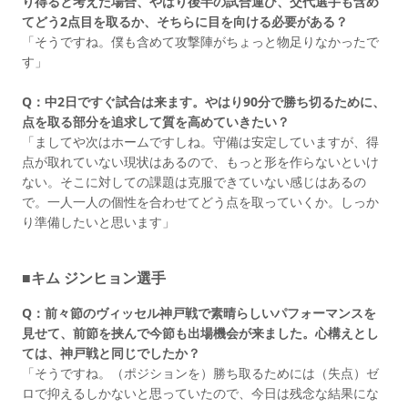
り得ると考えた場合、やはり後半の試合運び、交代選手も含め
てどう2点目を取るか、そちらに目を向ける必要がある？
「そうですね。僕も含めて攻撃陣がちょっと物足りなかったで
す」
Q：中2日ですぐ試合は来ます。やはり90分で勝ち切るために、
点を取る部分を追求して質を高めていきたい？
「ましてや次はホームですしね。守備は安定していますが、得
点が取れていない現状はあるので、もっと形を作らないといけ
ない。そこに対しての課題は克服できていない感じはあるの
で。一人一人の個性を合わせてどう点を取っていくか。しっか
り準備したいと思います」
■キム ジンヒョン選手
Q：前々節のヴィッセル神戸戦で素晴らしいパフォーマンスを
見せて、前節を挟んで今節も出場機会が来ました。心構えとし
ては、神戸戦と同じでしたか？
「そうですね。（ポジションを）勝ち取るためには（失点）ゼ
ロで抑えるしかないと思っていたので、今日は残念な結果にな