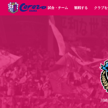
試合・チーム
観戦する
クラブを
試合日程 / 結果
チケット情報
クラブ紹介
SAKURA SOCIO
すべて
チーム
沿革
販売スケジュール
順位表
グッズ
SAKURA POINT Program
シーズン記録
チケット
求人情報
価格・席種
イベント
招待券引換方法
ファンクラブ
購入方法
シ
団体チケット
婚姻届・出生届・命名書
30周年
特定興行入場券
譲渡サービス
リセールサー
選手・スタッフ
パートナー企業募集中
スケジュール
セレッソ大阪VISAカード
メディア情報
アクセス
サポートス
レ
歴代所属選手
初めて観戦ガイド
Lise（ライセンスビジネス）
キッズ向けサービス
グルメ
マッチデー
ビジターサポーター観戦ガイド
公式アプリ
サステナビリティポリシー
SDGsのゴール
インパクトレポ
YANMAR HANASAKA STADIUM
取り組み実績
DAZNで観戦
スポーツクラブ
長居公園
セレッソフットサルパーク
セレッソフットサルパ
YANMAR HANASAKA STADIUM
セレッソ大阪アカデミー
川崎
その他スポーツクラブ