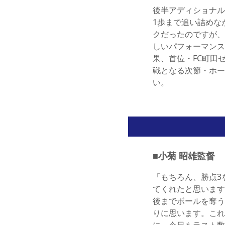
後半アディショナル
1歩まで追い詰めな
クだったのですが、
しいパフォーマンス
果、首位・FC町田
戦となる次節・ホー
い。
■小菊 昭雄監督
「もちろん、勝点3
てくれたと思います
後までボールを奪う
りに思います。これ
に、今日もラスト数