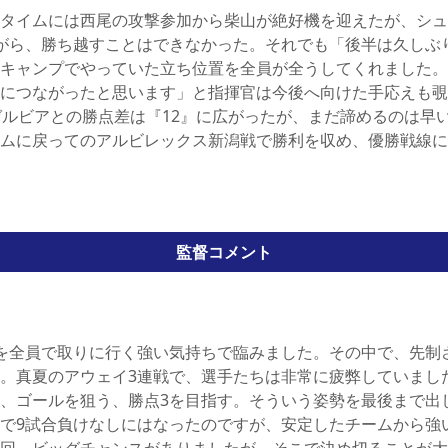
タイムには西尾の攻撃参加から柴山が絶好機を迎えたが、シュ
がら、勝ち越すことはできなかった。それでも「後半は久しぶ
キャンプでやっていた立ち位置を全員が全うしてくれました。
につながったと思います」と指揮官は今後へ向けた手応えも覗
ゼルビアとの勝点差は『12』に広がったが、まだ諦めるのは早
ムに戻ってのアルビレックス新潟戦で勝利を収め、優勝戦線に
監督コメント
を全員で取りに行く強い気持ちで臨みました。その中で、先制
。真夏のアウェイ3連戦で、選手たちは非常に疲弊していまし
、ゴールを狙う、勝点3を目指す。そういう姿勢を最後まで出
で9試合負けなしにはなったのですが、安定したチームから強
回、ビッグチャンスがありましたが、そこで決め切ることが大