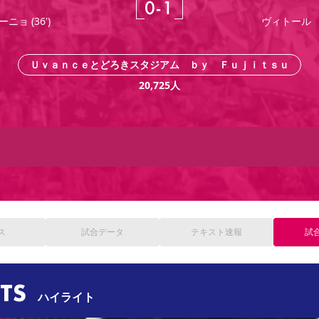
0
-
1
ーニョ
(
36'
)
ヴィトール
Ｕｖａｎｃｅとどろきスタジアム ｂｙ Ｆｕｊｉｔｓｕ
20,725
人
ス
試合
データ
テキスト
速報
試
TS
ハイライト