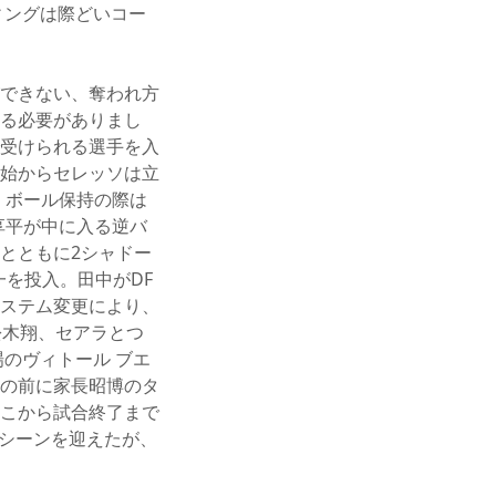
ィングは際どいコー
できない、奪われ方
る必要がありまし
受けられる選手を入
始からセレッソは立
、ボール保持の際は
享平が中に入る逆バ
とともに2シャドー
一を投入。田中がDF
ステム変更により、
舩木翔、セアラとつ
のヴィトール ブエ
の前に家長昭博のタ
こから試合終了まで
のシーンを迎えたが、