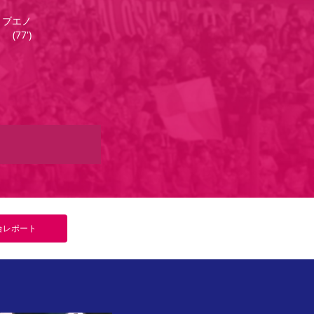
 ブエノ
(
77'
)
合
レポート