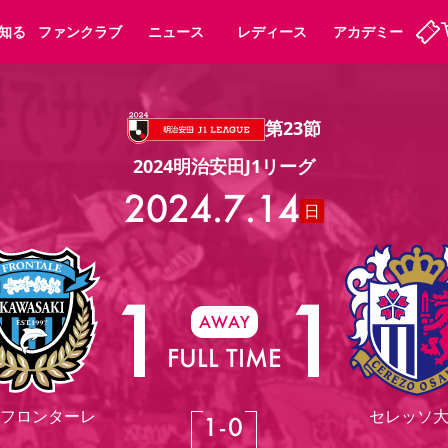
知る
ファンクラブ
ニュース
レディース
アカデミー
第23節
ーズンシート
ホームタウン
先行入場
まいセレチケット
法人シーズンシート
パートナー
スポーツクラブ
会員規定
福祉サービス
メディア
ビス
2024明治安田J1リーグ
タッフ
ディース
セレッソアイデアちょうだいな
アカデミー
ハナサカプレーヤー
応援商店街
2024.7.14
プログラム
観戦マナー&ルール
日
ート
活動レポート
SPORT POSITIVE LEAGUES
アウェイツアー
よくある質問
1
1
AWAY
FULL TIME
ーク長居
セレッソスポーツパーク舞洲
子供のサッカースクール
大人のサッカースクール
フロンターレ
セレッソ
1
-
0