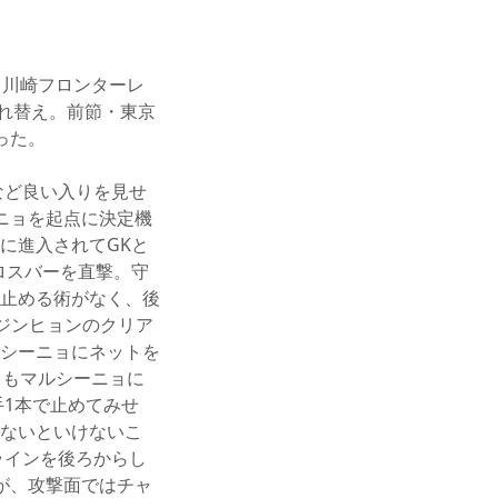
、川崎フロンターレ
入れ替え。前節・東京
った。
など良い入りを見せ
ニョを起点に決定機
に進入されてGKと
ロスバーを直撃。守
止める術がなく、後
 ジンヒョンのクリア
シーニョにネットを
てもマルシーニョに
手1本で止めてみせ
ないといけないこ
ラインを後ろからし
が、攻撃面ではチャ