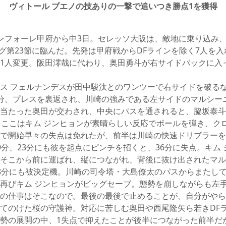
ヴィトール ブエノの技ありの一撃で追いつき勝点1を獲得
ンフォーレ甲府から中3日。セレッソ大阪は、敵地に乗り込み
ーグ第23節に臨んだ。先発は甲府戦からDFラインを除く7人を
1人変更。阪田澪哉に代わり、奥田勇斗が右サイドバックに入
ス フェルナンデスが田中駿汰とのワンツーで右サイドを破る
分、プレスを裏返され、川崎の強みである左サイドのマルシー
当たった奥田が交わされ、中央にパスを通されると、脇坂泰斗
、ここはキム ジンヒョンが素晴らしい反応でボールを弾き、ク
で開始早々の失点は免れたが、前半は川崎の快速ドリブラーを
9分、23分にも彼を起点にピンチを招くと、36分に失点。キム
そこから前に運ばれ、縦につながれ、背後に抜け出されたマル
8分にも被決定機。川崎の司令塔・大島僚太のパスからまたし
再びキム ジンヒョンがビッグセーブ。態勢を崩しながらも左
の仕事はそこなので。最後の最後で止めることが、自分がやら
てのけた桜の守護神。対応に苦しむ奥田や西尾隆矢ら若きDF
勢の展開の中、1失点で抑えたことが後半につながった前半だ