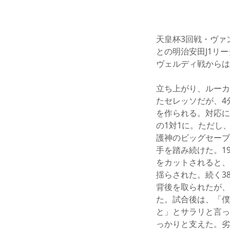
天皇杯3回戦・ヴァ
との明治安田J1リ
ヴェルディ戦からは
立ち上がり、ルーカ
たセレッソだが、4
を作られる。対応に
の1対1に。ただし
護神のビッグセーブ
手を踏み続けた。1
をカットされると、
揺らされた。続く3
背後を取られたが、
た。試合後は、「僕
と」とサラリと言っ
っかりと支えた。劣