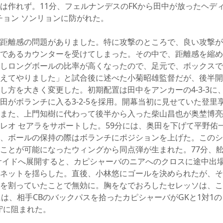
は作れず。11分、フェルナンデスのFKから田中が放ったヘデ
チョン ソンリョンに防がれた。
距離感の問題がありました。特に攻撃のところで、良い攻撃が
であるカウンターを受けてしまった。その中で、距離感を縮め
しロングボールの比率が高くなったので、足元で、ボックスで
えてやりました」と試合後に述べた小菊昭雄監督だが、後半開
し方を大きく変更した。初期配置は田中をアンカーの4-3-3に
田がボランチに入る3-2-5を採用。開幕当初に見せていた登里
また、上門知樹に代わって後半から入った柴山昌也が奥埜博亮
レオ セアラをサポートした。59分には、奥田を下げて平野佑
、ボールの保持の際はボランチにポジションを上げた。このシ
ことが可能になったウィングから同点弾が生まれた。77分、
サイドへ展開すると、カピシャーバのニアへのクロスに途中出場
ネットを揺らした。直後、小林悠にゴールを決められたが、そ
を割っていたことで無効に。胸をなでおろしたセレッソは、こ
には、相手CBのバックパスを拾ったカピシャーバがGKと1対1
守に阻まれた。