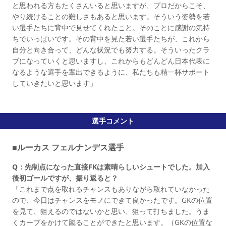
と思われる方もたくさんいると思いますが、プロだからこそ、
やり続けることの難しさもあると思います。そういう姿勢を若
い選手たちに背中で見せてくれたこと。そのことに感謝の気持
ちでいっぱいです。その背中を見た若い選手たちが、これから
自分と向き合って、どんな状況でも努力する。そういったクラ
ブになっていくと思いますし、これからもどんどん日本代表に
なるような選手を輩出できるように、私たちも精一杯サポート
していきたいと思います」
選手コメント
■ルーカス フェルナンデス選手
Q：先制点になった直接FKは素晴らしいシュートでした。加入
後初ゴールですが、振り返ると？
「これまで点を取れるチャンスもありながら取れていなかった
ので、今日はチャンスをモノにできて良かったです。GKの位置
を見て、狙えるのではないかと思い、狙って打ちました。うま
くカーブをかけて蹴ることができたと思います。（GKの位置な