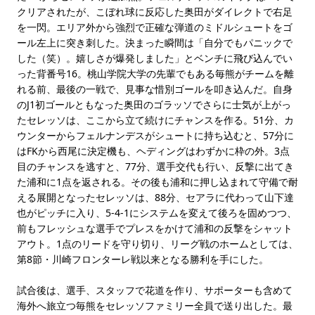
クリアされたが、こぼれ球に反応した奥田がダイレクトで右足
を一閃。エリア外から強烈で正確な弾道のミドルシュートをゴ
ール左上に突き刺した。決まった瞬間は「自分でもパニックで
した（笑）。嬉しさが爆発しました」とベンチに飛び込んでい
った背番号16。桃山学院大学の先輩でもある毎熊がチームを離
れる前、最後の一戦で、見事な惜別ゴールを叩き込んだ。自身
のJ1初ゴールともなった奥田のゴラッソでさらに士気が上がっ
たセレッソは、ここから立て続けにチャンスを作る。51分、カ
ウンターからフェルナンデスがシュートに持ち込むと、57分に
はFKから西尾に決定機も、ヘディングはわずかに枠の外。3点
目のチャンスを逃すと、77分、選手交代も行い、反撃に出てき
た浦和に1点を返される。その後も浦和に押し込まれて守備で耐
える展開となったセレッソは、88分、セアラに代わって山下達
也がピッチに入り、5-4-1にシステムを変えて後ろを固めつつ、
前もフレッシュな選手でプレスをかけて浦和の反撃をシャット
アウト。1点のリードを守り切り、リーグ戦のホームとしては、
第8節・川崎フロンターレ戦以来となる勝利を手にした。
試合後は、選手、スタッフで花道を作り、サポーターも含めて
海外へ旅立つ毎熊をセレッソファミリー全員で送り出した。最