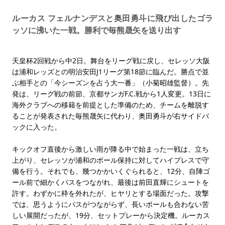
ルーカス フェルナンデスと奥田勇斗に飛び出したゴラ
ッソに沸いた一戦。勝利で毎熊晟矢を送り出す
天皇杯2回戦から中2日。舞台をリーグ戦に戻し、セレッソ大阪
は浦和レッズとの明治安田J1リーグ第18節に臨んだ。勝点で並
ぶ相手との「今シーズンを占う大一番」（小菊昭雄監督）。先
発は、リーグ戦の前節、京都サンガF.C.戦から1人変更。13日に
海外クラブへの移籍を前提とした準備のため、チームを離脱す
ることが発表された毎熊晟矢に代わり、奥田勇斗が右サイドバ
ックに入った。
キックオフ直後から激しい雨が降る中で始まった一戦は、立ち
上がり、セレッソが浦和のボール保持に対してハイプレスで守
備を行う。それでも、幾つかかいくぐられると、12分、自陣ゴ
ール前で細かくパスをつながれ、最後は前田直輝にシュートを
許す。わずかに枠を外れたが、ヒヤリとする場面だった。攻撃
では、思うようにパスがつながらず、長いボールも合わない苦
しい展開だったが、19分、セットプレーから決定機。ルーカス