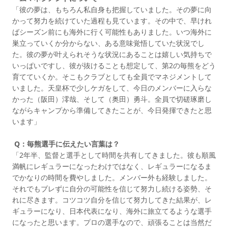
「彼の夢は、もちろん私自身も把握していました。その夢に向
かって努力を続けていた過程も見ています。その中で、早けれ
ばシーズン前にも海外に行く可能性もありました。いつ海外に
巣立っていくか分からない、ある意味覚悟していた状況でし
た。彼の夢が叶えられそうな状況にあることは嬉しい気持ちで
いっぱいですし、彼が抜けることも想定して、第2の毎熊をどう
育てていくか。そこもクラブとしても全員でマネジメントして
いました。天皇杯で少しケガをして、今日のメンバーに入らな
かった（阪田）澪哉、そして（奥田）勇斗。全員で切磋琢磨し
ながらキャンプから準備してきたことが、今日発揮できたと思
います」
Q：毎熊選手に伝えたい言葉は？
「2年半、監督と選手として時間を共有してきました。彼も順風
満帆にレギュラーになったわけではなく、レギュラーになるま
でかなりの時間を費やしました。メンバー外も経験しました。
それでもブレずに自分の可能性を信じて努力し続ける姿勢、そ
れに尽きます。コツコツ自分を信じて努力してきた結果が、レ
ギュラーになり、日本代表になり、海外に旅立てるような選手
になったと思います。プロの選手なので、頑張ることは当然だ