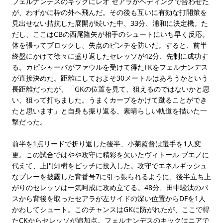
フェルナンデスのキックにレオ セアラがヘディングで合わせた
が、わずかに枠の外へ飛んだ。その後も互いに有効な打開策を
見出せない拮抗した展開が続いた中、33分、浦和に決定機。た
だし、ここはCBの西尾隆矢が相手のシュートにいち早く反応。
体を張ってブロックし、失点のピンチを防いだ。すると、前半
終盤にかけて徐々に盛り返したセレッソが42分、先制に成功す
る。カピシャーバがファウルを受けて得たFKをフェルナンデス
が直接決めた。距離にしておよそ30メートルはあろうかという
長距離だったが、「GKの位置を見て、狙えるのではないかと思
い、狙って打ちました。うまくカーブをかけて蹴ることができ
たと思います」と自身も振り返る、素晴らしい軌道を描いた一
撃だった。
前半を1点リードで折り返した後半、小菊監督は選手を1人変
更。この試合ではやや攻守に精彩を欠いたヴィトール ブエノに
代えて、上門知樹をピッチに投入した。攻守でエネルギッシュ
なプレーを披露した背番号7に引っ張られるように、後半立ち上
がりのセレッソは一気呵成に攻め立てる。48分、田中駿汰のパ
スから背後を取ったセアラが左サイドの深い位置からDFを1人
かわしてシュート。このチャンスはGKに防がれたが、ここで得
たCKからセレッソが追加点。フェルナンデスのキックはニアで