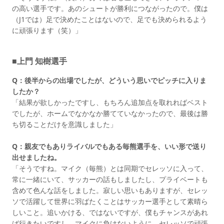
の高い選手です。あのシュートが勝利につながったので。僕は
（J1では）足で決めたことはないので、足でも決められるよう
に頑張ります（笑）」
■上門 知樹選手
Q：後半からの出場でしたが、どういう思いでピッチに入りま
したか？
「結果が欲しかったですし、もちろん追加点を取れればベスト
でしたが、ホームでなかなか勝てていなかったので、最後は勝
ち切ることだけを意識しました」
Q：親友でもありライバルでもある毎熊選手を、いい形で送り
出せましたね。
「そうですね。マイク（毎熊）とは同期でセレッソに入って、
常に一緒にいて、サッカーの話もしましたし、プライベートも
含めて色んな話をしました。寂しい思いもありますが、セレッ
ソで活躍して世界に羽ばたくことはサッカー選手として素晴ら
しいこと。追いかける、ではないですが、僕もチャンスがあれ
ば行きたいですし、マイクに負けないように、セレッソで頑張