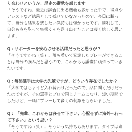
り合わせというか、歴史の継承を感じます
「そうですね。最近は試合に出る機会も多かった中で、得点や
アシストなど結果として残せていなかったので、今日は勝っ
て、自分も結果を残したい気持ちは強かったです。勝利して、
自分も点を取って毎熊くんを送り出せたことは凄く嬉しく思い
ます」
Q：サポーターを安心させる活躍だったと思うが？
「そうですかね（笑）。落ち着いて安定したプレーができるこ
とは自分の強みだと思うので、これからも謙虚に頑張っていき
たいです」
Q：毎熊選手は大学の先輩ですが、どういう存在でしたか？
「大学ではちょうど入れ替わりだったので、話に聞くだけだっ
たのですが、その選手とプロで同じチームになり、短い期間で
したけど、一緒にプレーして多くの刺激をもらいました」
Q： 「先輩、これからは任せて下さい。心配せずに海外へ行っ
て下さい」という思い？
「そうですね（笑）。そういう気持ちもあります。タイプは違