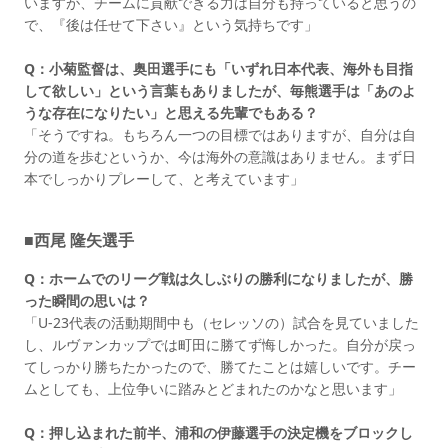
いますが、チームに貢献できる力は自分も持っていると思うの
で、『後は任せて下さい』という気持ちです」
Q：小菊監督は、奥田選手にも「いずれ日本代表、海外も目指
して欲しい」という言葉もありましたが、毎熊選手は「あのよ
うな存在になりたい」と思える先輩でもある？
「そうですね。もちろん一つの目標ではありますが、自分は自
分の道を歩むというか、今は海外の意識はありません。まず日
本でしっかりプレーして、と考えています」
■西尾 隆矢選手
Q：ホームでのリーグ戦は久しぶりの勝利になりましたが、勝
った瞬間の思いは？
「U-23代表の活動期間中も（セレッソの）試合を見ていました
し、ルヴァンカップでは町田に勝てず悔しかった。自分が戻っ
てしっかり勝ちたかったので、勝てたことは嬉しいです。チー
ムとしても、上位争いに踏みとどまれたのかなと思います」
Q：押し込まれた前半、浦和の伊藤選手の決定機をブロックし