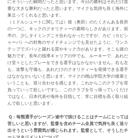
にそういった瞬間だったと思います。今日の勝利はそれだけ貴
重な大きな勝利だったと思います。マイクも気持ち良く海外に
巣立ってくれると思います。
（ミドルシュートに関しては）彼（奥田）のたくさんある長所
の一つに、キックのクオリティーの素晴らしさがあります。前
半の、少しタイミングこそ合わなかったですが、カピ（カピシ
ャーバ）への対角のサイドチェンジでも見せたように、ワンス
テップでズバッと蹴れる質やキック力があります。そこも彼の
魅力です。長年の指導キャリアの中でも、ルーキーで、あれだ
け堂々としたプレーをできる選手はなかなかいません。右も左
も、攻撃も守備も、あれだけのクオリティーを発揮できる選手
はなかなかいないと思います。マイクの桃山学院大学の後輩と
いうことも、巡り合わせを感じます。これからこのクラブを背
負っていって欲しいですし、このクラブを引っ張っていくだけ
ではなく、日本代表や海外を目指して、常に目標を高く取り組
んで欲しいと思います」
Q：毎熊選手がシーズン途中で抜けることはチームにとっては
苦しいと思いますが、監督を含めチーム全員で気持ち良く送り
出そうという雰囲気が感じられます。監督として、そうしたチ
ームマネジメントについて