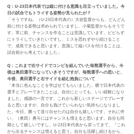
Q：U-23日本代表では縦に付ける意識も目立っていました。今
日の試合でもトライする姿勢が見られたが？
「そうですね。（U-23日本代表の）大岩監督からも、どんどん
前に付ける姿勢は求められていますし、小菊監督からもそうで
す。常に前、チャンスを作ることは意識しています。ビビらず
にトライしていきたいですし、ミスを恐れずやり続けること
で、成長できると思います。意識して縦パスを付けることは、
試合前から考えていました」
Q：これまで右サイドでコンビを組んでいた毎熊選手から、今
後は奥田選手になっていきそうですが、毎熊選手への思いと、
今後、奥田選手と右サイドを組む抱負について
「本当に色んなことを学ばせてもらいました。横で日本代表の
選手とプレーできたことは、自分にとっても、いい経験になり
ました。感謝の一言です。これから新しいステージでプレーす
ると思いますが、自分も負けていられない気持ちになりまし
た。今日、勝って送り出せたのは自分も嬉しいです。それに伴
い、（奥田）勇斗にはチャンスも増えると思います。自分も同
期として嬉しいですし、U-23日本代表から戻ってきて、『これ
から出るチャンスは増えると思う。自分も活躍し続けるから、