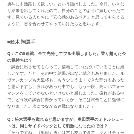
勇斗にも活躍して欲しい』という話はしました。今日、いきな
り結果を出してくれたので、自分のことのように嬉しかったで
す。見ている人たちに『安心感のあるペア』と思ってもらえる
ように、息を合わせてやっていけたらと思います」
■舩木 翔選手
Q：この5連戦、全て先発してフル出場しました。乗り越えた今
の気持ちは？
「試合に出させてもらって、信頼していただいていることは嬉
しいです。ただ、その中で結果が出ない試合もありました。ル
ヴァンカップも天皇杯も、もう少しうまくできた部分もあった
と思いますし、疲れがあった中でも、もう一段、高いパフォー
マンスをしていかないといけないと感じました。疲れがある中
で、どう次の試合に向かっていくか、そこは試合ごとに勉強に
なりました。次につながる連戦になりました」
Q：舩木選手も蹴れると思いますが、奥田選手のミドルシュー
トは、同じサイドバックとして刺激になったのでは？
「そうですね。（奥田）勇斗は右も左もできて、クオリティー