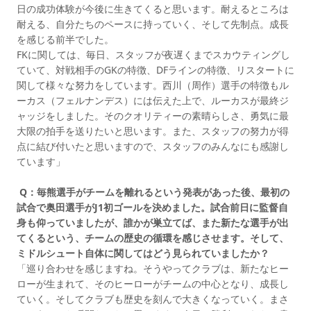
日の成功体験が今後に生きてくると思います。耐えるところは
耐える、自分たちのペースに持っていく、そして先制点。成長
を感じる前半でした。
FKに関しては、毎日、スタッフが夜遅くまでスカウティングし
ていて、対戦相手のGKの特徴、DFラインの特徴、リスタートに
関して様々な努力をしています。西川（周作）選手の特徴もル
ーカス（フェルナンデス）には伝えた上で、ルーカスが最終ジ
ャッジをしました。そのクオリティーの素晴らしさ、勇気に最
大限の拍手を送りたいと思います。また、スタッフの努力が得
点に結び付いたと思いますので、スタッフのみんなにも感謝し
ています」
Q：毎熊選手がチームを離れるという発表があった後、最初の
試合で奥田選手がJ1初ゴールを決めました。試合前日に監督自
身も仰っていましたが、誰かが巣立てば、また新たな選手が出
てくるという、チームの歴史の循環を感じさせます。そして、
ミドルシュート自体に関してはどう見られていましたか？
「巡り合わせを感じますね。そうやってクラブは、新たなヒー
ローが生まれて、そのヒーローがチームの中心となり、成長し
ていく。そしてクラブも歴史を刻んで大きくなっていく。まさ