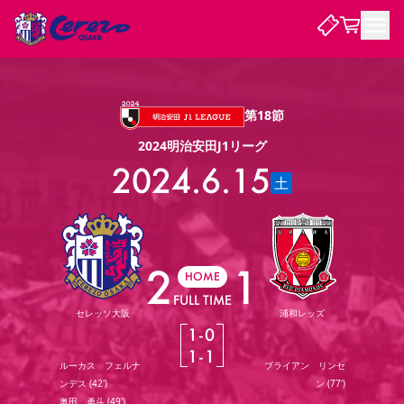
試合・チーム
第18節
2024明治安田J1リーグ
観戦する
試合について
2024.6.15
土
試合日程 / 結果
順位表
クラブを知る
チケット
チームについて
チケット情報
販売スケジュール
価格・席種
購入方法
選手・スタッフ
スケジュール
メディア情報
アクセス
レディース
シーズンシート
法人シーズンシート
福祉サービス
団体チケット
アカデミー
ハナサカプレーヤー
歴代所属選手
2
1
ファンクラブ
特定興行入場券
セレッソ大阪について
譲渡サービス
リセールサービス
HOME
FULL TIME
クラブ紹介
観戦ガイド
沿革
シーズン記録
求人情報
セレッソ大阪
浦和レッズ
1
-
0
ニュース
ファンクラブ
初めて観戦ガイド
サポートする
キッズ向けサービス
グルメ
マッチデープログラム
1
-
1
観戦マナー&ルール
ビジターサポーター観戦ガイド
公式アプリ
ルーカス フェルナ
ブライアン リンセ
SAKURA SOCIO
SAKURA POINT Program
招待券引換方法
先行入場
パートナー企業募集中
セレッソ大阪VISAカード
サポートスタッフ
まいセレチケット
会員規定
婚姻届・出生届・命名書
ンデス
(
42'
)
ン
(
77'
)
セレッソアイデアちょうだいな
スタジアム
応援商店街
レディース
ニュース
Lise（ライセンスビジネス）
奥田 勇斗
(
49'
)