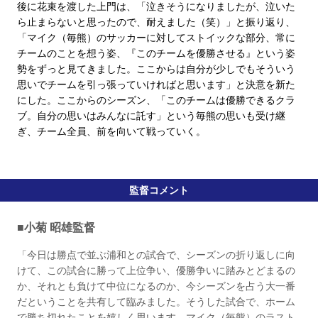
後に花束を渡した上門は、「泣きそうになりましたが、泣いた
ら止まらないと思ったので、耐えました（笑）」と振り返り、
「マイク（毎熊）のサッカーに対してストイックな部分、常に
チームのことを想う姿、『このチームを優勝させる』という姿
勢をずっと見てきました。ここからは自分が少しでもそういう
思いでチームを引っ張っていければと思います」と決意を新た
にした。ここからのシーズン、「このチームは優勝できるクラ
ブ。自分の思いはみんなに託す」という毎熊の思いも受け継
ぎ、チーム全員、前を向いて戦っていく。
監督コメント
■小菊 昭雄監督
「今日は勝点で並ぶ浦和との試合で、シーズンの折り返しに向
けて、この試合に勝って上位争い、優勝争いに踏みとどまるの
か、それとも負けて中位になるのか、今シーズンを占う大一番
だということを共有して臨みました。そうした試合で、ホーム
で勝ち切れたことを嬉しく思います。マイク（毎熊）のラスト