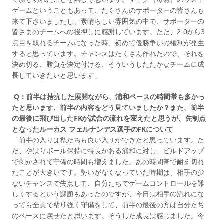
ゲームということもあって、たくさんのサポーターの皆さんも
来て下さいましたし、素晴らしい雰囲気の中で、サポーターの
皆さまのチームへの後押しに感謝しています。ただ、2-0から3
点目を取れるチームになった時、初めて優勝争いの権利が発生
すると思っています。チャンスはたくさん作れたので、それを
決め切る、勝負を決定付ける、そういうしたたかなチームに成
長していきたいと思います」
Q：前半は拮抗した展開ながら、浦和ペースの時間帯も多かっ
たと思います。前半の内容をどう見ていましたか？また、前半
の最後に飛び出したFKが試合の流れを変えたと思うが、先制点
となったルーカス フェルナンデス選手のFKについて
「前半の入りは私たちも良い入りができたと思っています。た
だ、やはりボール保持に特長がある浦和に対し、ビルドアップ
で剥がされて守備の時間も増えました。あの時間帯で耐え切れ
たことが大きいです。勢いがなくなっていた時期は、相手の少
ないチャンスで失点して、自分たちでゲームコントロールを難
しくするという課題もあったのですが、今日は相手の流れにな
っても全員で粘り強く守備をして、前半の最後の方は自分たち
のペースに戻せたと思います。そうした成長は感じました。今