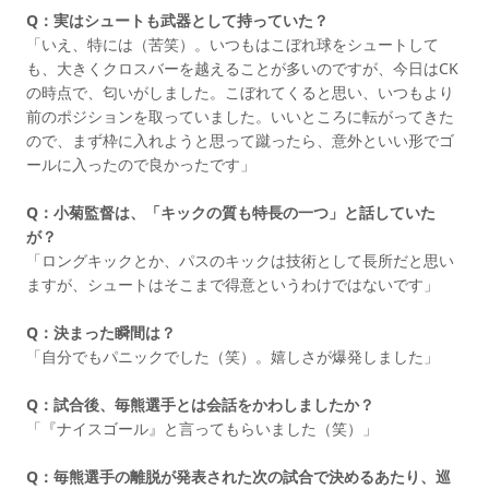
Q：実はシュートも武器として持っていた？
「いえ、特には（苦笑）。いつもはこぼれ球をシュートして
も、大きくクロスバーを越えることが多いのですが、今日はCK
の時点で、匂いがしました。こぼれてくると思い、いつもより
前のポジションを取っていました。いいところに転がってきた
ので、まず枠に入れようと思って蹴ったら、意外といい形でゴ
ールに入ったので良かったです」
Q：小菊監督は、「キックの質も特長の一つ」と話していた
が？
「ロングキックとか、パスのキックは技術として長所だと思い
ますが、シュートはそこまで得意というわけではないです」
Q：決まった瞬間は？
「自分でもパニックでした（笑）。嬉しさが爆発しました」
Q：試合後、毎熊選手とは会話をかわしましたか？
「『ナイスゴール』と言ってもらいました（笑）」
Q：毎熊選手の離脱が発表された次の試合で決めるあたり、巡