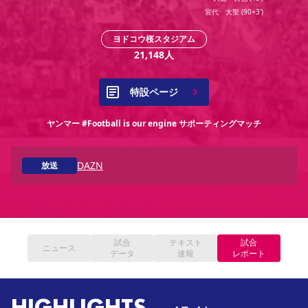
YANMAR HANASAKA STADIUM
宮代 大聖
(
90+3'
)
すべて
チーム
グッズ
チケット
イベント
ファンクラブ
サステナビリティ
ホームタウン
パートナー
スポーツクラブ
メディア
30周年
DAZNで観戦
アカデミー
ヨドコウ桜スタジアム
サステナビリティポリシー
SDGsのゴール
インパクトレポート
21,148
人
活動レポート
SPORT POSITIVE LEAGUES
取り組み実績
DAZNで観戦
スポーツクラブ
アウェイツアー
特設ページ
スポーツクラブ
アウェイツアー
ヤンマー #Football is our engine サポーティングマッチ
関連団体/施設
よくある質問
長居公園
セレッソフットサルパーク
セレッソフットサルパーク長居
よくある質問
DAZN
放送
セレッソスポーツパーク舞洲
YANMAR HANASAKA STADIUM
セレッソ大阪アカデミー
子供のサッカースクール
大人のサッカースクール
その他スポーツクラブ
試合
テキスト
試合
ニュース
データ
速報
レポート
HIGHLIGHTS