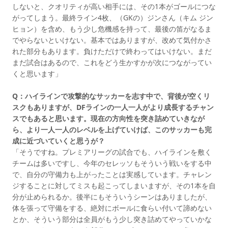
しないと、クオリティが高い相手には、その1本がゴールにつな
がってしまう。最終ライン4枚、（GKの）ジンさん（キム ジン
ヒョン）を含め、もう少し危機感を持って、最後の笛がなるま
でやらないといけない。基本ではありますが、改めて気付かさ
れた部分もあります。負けただけで終わってはいけない。まだ
まだ試合はあるので、これをどう生かすかが次につながってい
くと思います」
Q：ハイラインで攻撃的なサッカーを志す中で、背後が空くリ
スクもありますが、DFラインの一人一人がより成長するチャン
スでもあると思います。現在の方向性を突き詰めていきなが
ら、より一人一人のレベルを上げていけば、このサッカーも完
成に近づいていくと思うが？
「そうですね。プレミアリーグの試合でも、ハイラインを敷く
チームは多いですし、今年のセレッソもそういう戦いをする中
で、自分の守備力も上がったことは実感しています。チャレン
ジすることに対してミスも起こってしまいますが、その1本を自
分が止められるか。後半にもそういうシーンはありましたが、
体を張って守備をする、絶対にボールに食らい付いて諦めない
とか、そういう部分は全員がもう少し突き詰めてやっていかな