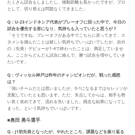
たくさん試合もしましたし、移動距離も長かったですが、プロ
として、切り替えは問題なくできました」
Q：U-23インドネシア代表がプレーオフに回った中で、今日の
試合を優先する形になり、気持ちも入っていたと思うが？
「そうですね。プレーオフがある中でこちらに戻ってきて、ス
タメンを掴んだことは嬉しい気持ちでいっぱいでしたが、自分
の（先発）デビューが1-4で終わったことは、満足していませ
ん。ここからどんどん試合に絡んで、勝つ試合を増やしていき
たいです」
Q：ヴィッセル神戸は昨年のチャンピオンだが、戦った感想
は？
「強いチームだとは思いましたが、0-1になるまではセレッソが
支配していたとも思います。ただ、失点してからは、相手も勢
い良く攻めてきて、流れを失いました。残念な結果になってし
まった、という気持ちでいっぱいです」
■奥田 勇斗選手
Q：J1初先発となったが、やれたところ、課題などを振り返る