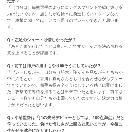
たが？
「（自分は）毎熊選手のようにロングスプリントで駆け抜ける
力はないですが、崩しながら徐々に前進していくタイプなの
で、攻撃に関しては、いつも通りのプレーができたと思いま
す」
Q：左足のシュートは惜しかったが？
「あそこまで行けたことは良かったですが、そこを決め切れる
質を上げることが課題です」
Q：前半は神戸の選手もやり辛そうにしていたが？
「プレーしながら、自分も（舩木）翔くんを見ながらどちらが
中に入るとか、（香川）真司さんとも目を合わせながらプレー
できていたので、相手も掴み辛そうにしている感じは受けまし
た。攻撃で主導権を握ることは出来ていたと思います。前半は
シュート数でも自分たちが上回っていたのですが、決定力は相
手が上だったと思います」
Q：小菊監督は「J1の先発デビューとしては、100点満点」だと
仰っていました。負けた悔しさが上回ると思いますが、今後に
生かせる試合になりましたか？