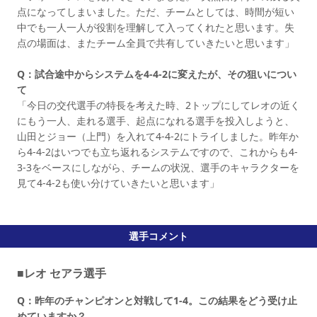
点になってしまいました。ただ、チームとしては、時間が短い
中でも一人一人が役割を理解して入ってくれたと思います。失
点の場面は、またチーム全員で共有していきたいと思います」
Q：試合途中から
システムを
4-4-2に変えたが、その狙いについ
て
「今日の交代選手の特長を考えた時、2トップにしてレオの近く
にもう一人、走れる選手、起点になれる選手を投入しようと、
山田とジョー（上門）を入れて4-4-2にトライしました。昨年か
ら4-4-2はいつでも立ち返れるシステムですので、これからも4-
3-3をベースにしながら、チームの状況、選手のキャラクターを
見て4-4-2も使い分けていきたいと思います」
選手コメント
■レオ セアラ選手
Q：昨年のチャンピオンと対戦して1-4。この結果をどう受け止
めていますか？