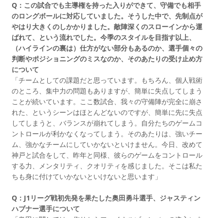
Q：この試合でも主導権を持った入りができて、守備でも相手
のロングボールに対応していました。そうした中で、先制点が
やはり大きくのしかかりました。敵陣深くのスローインから運
ばれて、という流れでした。今季のスタイルを目指す以上、
（ハイラインの裏は）仕方がない部分もあるのか、選手個々の
判断やポジショニングのミスなのか、そのあたりの受け止め方
について
「チームとしての課題だと思っています。もちろん、個人戦術
のところ、集中力の問題もありますが、簡単に失点してしまう
ことが続いています。ここ数試合、我々の守備陣が完全に崩さ
れた、というシーンはほとんどないのですが、簡単に先に失点
してしまうと、バランスが崩れてしまう。自分たちのゲームコ
ントロールが利かなくなってしまう。そのあたりは、強いチー
ム、強かなチームにしていかないといけません。今日、改めて
神戸と試合をして、昨年と同様、彼らのゲームをコントロール
する力、メンタリティ、クオリティを感じました。そこは私た
ちも身に付けていかないといけないと思います」
Q：J1リーグ戦初先発を果たした奥田勇斗選手、ジャスティン
ハブナー選手について