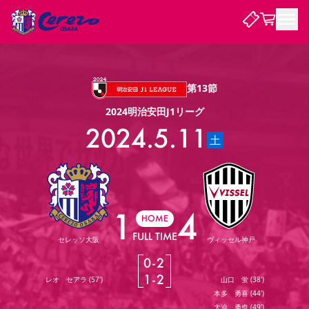
試合・チーム
第13節
2024明治安田J1リーグ
観戦する
試合について
2024.5.11
土
試合日程 / 結果
順位表
クラブを知る
チケット
チームについて
チケット情報
販売スケジュール
価格・席種
購入方法
選手・スタッフ
スケジュール
メディア情報
アクセス
レディース
シーズンシート
法人シーズンシート
福祉サービス
団体チケット
アカデミー
ハナサカプレーヤー
歴代所属選手
ファンクラブ
特定興行入場券
セレッソ大阪について
譲渡サービス
リセールサービス
1
4
HOME
クラブ紹介
観戦ガイド
沿革
シーズン記録
求人情報
FULL TIME
セレッソ大阪
ヴィッセル神戸
ニュース
ファンクラブ
初めて観戦ガイド
サポートする
キッズ向けサービス
グルメ
マッチデープログラム
0
-
2
観戦マナー&ルール
ビジターサポーター観戦ガイド
公式アプリ
1
-
2
レオ セアラ
(
57'
)
山口 蛍
(
38'
)
SAKURA SOCIO
SAKURA POINT Program
招待券引換方法
先行入場
パートナー企業募集中
セレッソ大阪VISAカード
サポートスタッフ
まいセレチケット
会員規定
婚姻届・出生届・命名書
本多 勇喜
(
44'
)
セレッソアイデアちょうだいな
スタジアム
応援商店街
レディース
ニュース
Lise（ライセンスビジネス）
大迫 勇也
(
49'
)