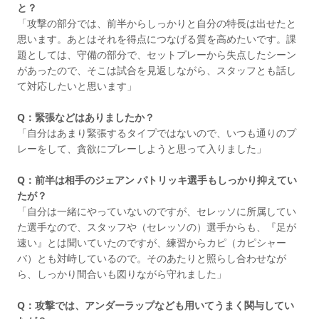
と？
「攻撃の部分では、前半からしっかりと自分の特長は出せたと
思います。あとはそれを得点につなげる質を高めたいです。課
題としては、守備の部分で、セットプレーから失点したシーン
があったので、そこは試合を見返しながら、スタッフとも話し
て対応したいと思います」
Q：緊張などはありましたか？
「自分はあまり緊張するタイプではないので、いつも通りのプ
レーをして、貪欲にプレーしようと思って入りました」
Q：前半は相手のジェアン パトリッキ選手もしっかり抑えてい
たが？
「自分は一緒にやっていないのですが、セレッソに所属してい
た選手なので、スタッフや（セレッソの）選手からも、『足が
速い』とは聞いていたのですが、練習からカピ（カピシャー
バ）とも対峙しているので。そのあたりと照らし合わせなが
ら、しっかり間合いも図りながら守れました」
Q：攻撃では、アンダーラップなども用いてうまく関与してい