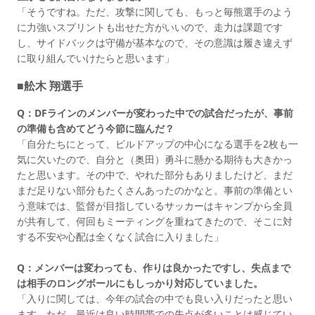
「そうですね。ただ、攻撃に関しても、もっと毎熊選手のよう
に力強いスプリントも出せた方がいいので、走力は課題です
し、サイドバックは守備が基本なので、その意識は履き違えず
に取り組んでいけたらと思います」
■舩木 翔選手
Q：DFラインのメンバーが変わった中での試合だったが、事前
の準備も含めてどう今節に臨んだ？
「自分たちにとって、ビルドアップの中心になる選手を2枚も一
気に欠いたので、自分と（奥田）勇斗に懸かる期待も大きかっ
たと思います。その中で、やれた部分もありましたけど、まだ
まだ足りない部分もたくさんあったのかなと。事前の準備とい
う意味では、監督が目指しているサッカーはキャンプから全員
が共有して、何回もミーティングを重ねてきたので、そこに対
する不安や心配は全くなく試合に入りました」
Q：メンバーは変わっても、作りは良かったですし、失点まで
は相手のロングボールにもしっかり対応していました。
「入りに関しては、今年の試合の中でも良い入りだったと思い
ます。ただ、最近は良い時間帯での失点が多いことは感じてい