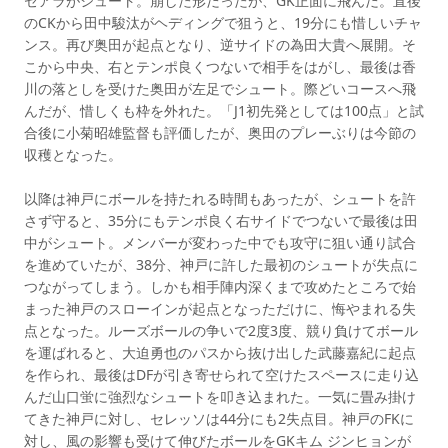
セアラがシュート。崩した形だったが、GK正面に飛んだ。直後
のCKから田中駿汰がヘディングで狙うと、19分にも惜しいチャ
ンス。再び奥田が起点となり、逆サイドの為田大貴へ展開。そ
こから中央、右とテンポ良くつないで相手をはがし、最後は香
川の落としを受けた奥田が左足でシュート。際どいコースへ飛
んだが、惜しくも枠を外れた。「J1初先発としては100点」と試
合後に小菊昭雄監督も評価したが、奥田のプレーぶりは今節の
収穫となった。
以降は神戸にボールを持たれる時間もあったが、シュートを許
さず守ると、35分にもテンポ良く右サイドでつないで最後は田
中がシュート。メンバーが変わった中でも攻守に狙い通り試合
を進めていたが、38分、神戸に許した最初のシュートが失点に
つながってしまう。しかも相手陣内深くまで攻めたところで始
まった神戸のスローインが起点となっただけに、悔やまれる失
点となった。ルーズボールの争いで2度3度、競り負けてボール
を運ばれると、大迫勇也のパスから抜け出した武藤嘉紀に起点
を作られ、最後はDFが引き寄せられて空けたスペースに走り込
んだ山口蛍に強烈なシュートを叩き込まれた。一気に畳み掛け
てきた神戸に対し、セレッソは44分にも2失点目。神戸のFKに
対し、風の影響も受けて伸びたボールをGKキム ジンヒョンが