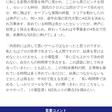
に転じる姿勢の背後を神戸に突かれ、ここから再三ピンチを招
く。セレッソも86分、清武のクロスに山田がフリーで合わせた
が、枠に飛ばず。オープンな展開の終盤、スコアを動かしたの
は神戸だった。90＋3分、途中出場の宮代大聖に4点目を決めら
れ万事休す。攻めている時間は長かったセレッソだが、神戸に
効率よく得点を重ねられ、終わってみれば今季最多の4失点で完
敗。未勝利も5試合に伸びてしまった。
「内容的には決して悪いゲームではなかったと思うのですが、
私たちはプロの世界で生きている人間ですので、結果を受け止
めないといけません」と小菊監督。「良い立ち上がりで決め切
れない。自分たちの時間帯で失点する。この課題に対して向き
合っていきたい」とも話した。この5戦未勝利の間、主導権を握
れている時間は多く作れているだけに、結果につながらないも
どかしさは残るが、中3日で迎える次節こそ、「良い時間帯で決
める、しっかりゴールを守る。その際（きわ）のところをしっ
かりやって」（小菊監督）6試合ぶりの勝点3を掴みたい。
監督コメント