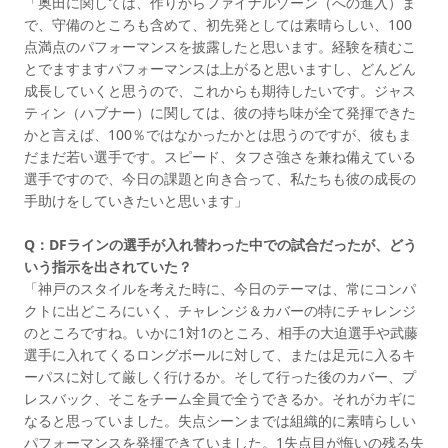
「奥田に関しては、作りからファイナルゾーン（への進入）ま
で、守備のところも含めて、初先発としては素晴らしい、100
点満点のパフォーマンスを披露したと思います。経験を積むこ
とでますますパフォーマンスは上がると思いますし、どんどん
成長していくと思うので、これからも期待したいです。ジャス
ティン（ハブナー）に関しては、彼の持ち味が全て発揮できた
かと言えば、100％ではなかったかとは思うのですが、彼もま
だまだ若い選手です。スピード、タフさ強さを兼ね備えている
選手ですので、今日の課題と向き合って、私たちも彼の成長の
手助けをしていきたいと思います」
Q：DFラインの選手が入れ替わった中での試合だったが、どう
いう指示を出されていた？
「神戸のスタイルを考えた時に、今日のテーマは、常にコンパ
クトに出どころにいく、チャレンジ＆カバーの特にチャレンジ
のところですね。いかに1対1のところ、相手の大迫選手や武藤
選手に入れてくるロングボールに対して、または足元に入るキ
ーパスに対して厳しく行けるか。そして行った後のカバー、プ
レスバック、そこをチーム全員で全うできるか。それがカギに
なると思っていました。失点シーンまでは組織的に素晴らしい
パフォーマンスを発揮できていました。1失点目が悔いの残る失