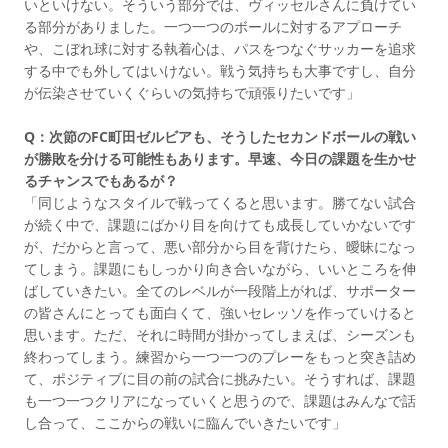
いといけない。そういう部分では、ヴィッセルさんに負けてい
る部分がありました。一つ一つのボールに対するアプローチ
や、こぼれ球に対する執着心は、パスをつなぐサッカーを追求
する中でも外してはいけない。戦う気持ちも大事ですし、自分
が伝染させていくぐらいの気持ちで頑張りたいです」
Q：次節のFC町田ゼルビアも、そうしたセカンドボールの戦い
が勝敗を分ける可能性もあります。早速、今日の課題を生かせ
るチャンスでもあるが？
「同じようなスタイルで戦ってくると思います。勝てない試合
が続く中で、課題にばかり目を向けても成長していかないです
が、だからと言って、悪い部分から目を背けたら、曖昧になっ
てしまう。課題にもしっかり向き合いながら、いいところを伸
ばしていきたい。全てのレベルが一段階上がれば、サポーター
の皆さんにとっても面白くて、強いセレッソを作っていけると
思います。ただ、それに時間が掛かってしまえば、シーズンも
終わってしまう。練習から一つ一つのプレーをもっと突き詰め
て、ポジティブに目の前の試合に挑みたい。そうすれば、課題
も一つ一つクリアになっていくと思うので、課題はみんなで話
し合って、ここからの戦いに臨んでいきたいです」