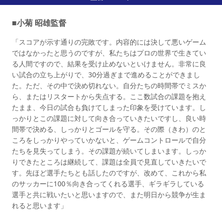
■小菊 昭雄監督
「スコアが示す通りの完敗です。内容的には決して悪いゲーム
ではなかったと思うのですが、私たちはプロの世界で生きてい
る人間ですので、結果を受け止めないといけません。非常に良
い試合の立ち上がりで、30分過ぎまで進めることができまし
た。ただ、その中で決め切れない。自分たちの時間帯でミスか
ら、またはリスタートから失点する。ここ数試合の課題を抱え
たまま、今日の試合も負けてしまった印象を受けています。し
っかりとこの課題に対して向き合っていきたいですし、良い時
間帯で決める、しっかりとゴールを守る。その際（きわ）のと
ころをしっかりやっていかないと、ゲームコントロールで自分
たちを見失ってしまう。その課題が続いてしまいます。しっか
りできたところは継続して、課題は全員で見直していきたいで
す。先ほど選手たちとも話したのですが、改めて、これから私
のサッカーに100％向き合ってくれる選手、ギラギラしている
選手と共に戦いたいと思いますので、また明日から競争が生ま
れると思います」