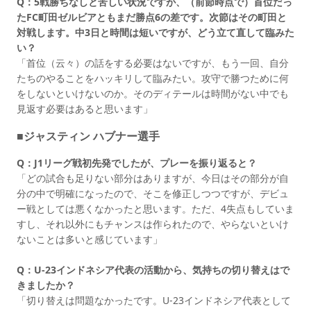
Q：5戦勝ちなしと苦しい状況ですが、（前節時点で）首位だっ
たFC町田ゼルビアともまだ勝点6の差です。次節はその町田と
対戦します。中3日と時間は短いですが、どう立て直して臨みた
い？
「首位（云々）の話をする必要はないですが、もう一回、自分
たちのやることをハッキリして臨みたい。攻守で勝つために何
をしないといけないのか。そのディテールは時間がない中でも
見返す必要はあると思います」
■ジャスティン ハブナー選手
Q：J1リーグ戦初先発でしたが、プレーを振り返ると？
「どの試合も足りない部分はありますが、今日はその部分が自
分の中で明確になったので、そこを修正しつつですが、デビュ
ー戦としては悪くなかったと思います。ただ、4失点もしていま
すし、それ以外にもチャンスは作られたので、やらないといけ
ないことは多いと感じています」
Q：U-23インドネシア代表の活動から、気持ちの切り替えはで
きましたか？
「切り替えは問題なかったです。U-23インドネシア代表として