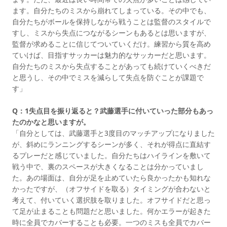
ます。自分たちのミスから崩れてしまっている。その中でも、
自分たちがボールを保持しながら戦うことは監督のスタイルで
すし、ミスから失点につながるシーンもあるとは思いますが、
監督が求めることに信じてついていくだけ。練習から質を高め
ていけば、目指すサッカーは魅力的なサッカーだと思います。
自分たちのミスから失点することがあっても続けていくべきだ
と思うし、その中でミスを減らして失点を防ぐことが課題で
す」
Q：1失点目を振り返ると？武藤選手に付いていった部分もあっ
たのかなと思いますが。
「自分としては、武藤選手と3度目のマッチアップになりました
が、斜めにランニングするシーンが多く、それが得点に直結す
るプレーだと感じていました。自分たちはハイラインを敷いて
戦う中で、裏のスペースが大きくなることは分かっていまし
た。あの場面は、自分が足を止めていたら良かったかも知れな
かったですが、（オフサイドを取る）タイミングが合わないと
考えて、付いていく選択肢を取りました。オフサイドだと思っ
て足が止まることも問題だと思いました。何かエラーが起きた
時に全員でカバーすることも必要。一つのミスも全員でカバー