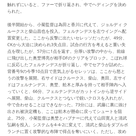
触れずにいると、ファーで折り返され、中でヘディングを決め
られた。
後半開始から、小菊監督は為田と香川に代えて、ジョルディ ク
ルークスと柴山昌也を投入。フェルナンデスを左ウイングへ配
置変更した。ここから反撃に出たいセレッソだったが、49分、
CKから大迫に決められ3失点目。試合の行方を考えると重い失
点を喫したが、57分に1点を返す。分厚い攻撃の中から、前線
に飛び出した奥埜博亮が相手DFのクリアをブロック。こぼれ球
に反応したフェルナンデスが折り返し、中でセアラが詰めた。
背番号9の今季10点目で意気上がるセレッソは、ここから怒と
うの攻撃を展開。右サイドはクルークス、柴山、奥田。左サイ
ドはフェルナンデス、奥埜、舩木と厚みを持って相手陣内へ入
っていくと、66分、フェルナンデスがカットインから逆サイド
へ展開。柴山、クルークスとつないで鋭いクロスを入れたが、
中で合わせることはできなかった。73分には、武藤に裏に抜け
出され被決定機も、ここは舩木が懸命に戻ってシュートを阻
止。75分、小菊監督は奥埜とハブナーに代えて山田寛人と清武
弘嗣を投入。システムを4-4-2に変えて、清武と柴山をダブルボ
ランチに置く攻撃的な布陣で得点を奪いにいく。ただし、攻め