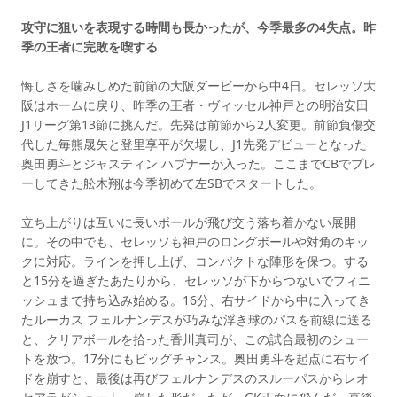
攻守に狙いを表現する時間も長かったが、今季最多の4失点。昨
季の王者に完敗を喫する
悔しさを噛みしめた前節の大阪ダービーから中4日。セレッソ大
阪はホームに戻り、昨季の王者・ヴィッセル神戸との明治安田
J1リーグ第13節に挑んだ。先発は前節から2人変更。前節負傷交
代した毎熊晟矢と登里享平が欠場し、J1先発デビューとなった
奥田勇斗とジャスティン ハブナーが入った。ここまでCBでプレ
ーしてきた舩木翔は今季初めて左SBでスタートした。
立ち上がりは互いに長いボールが飛び交う落ち着かない展開
に。その中でも、セレッソも神戸のロングボールや対角のキッ
クに対応。ラインを押し上げ、コンパクトな陣形を保つ。する
と15分を過ぎたあたりから、セレッソが下からつないでフィニ
ッシュまで持ち込み始める。16分、右サイドから中に入ってき
たルーカス フェルナンデスが巧みな浮き球のパスを前線に送る
と、クリアボールを拾った香川真司が、この試合最初のシュー
トを放つ。17分にもビッグチャンス。奥田勇斗を起点に右サイ
ドを崩すと、最後は再びフェルナンデスのスルーパスからレオ