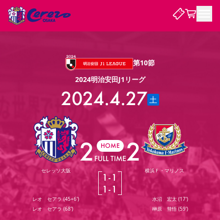
試合・チーム
第10節
2024明治安田J1リーグ
観戦する
試合について
2024.4.27
土
試合日程 / 結果
順位表
クラブを知る
チケット
チームについて
チケット情報
販売スケジュール
価格・席種
購入方法
選手・スタッフ
スケジュール
メディア情報
アクセス
レディース
2
2
シーズンシート
法人シーズンシート
福祉サービス
団体チケット
アカデミー
ハナサカプレーヤー
歴代所属選手
HOME
ファンクラブ
特定興行入場券
セレッソ大阪について
譲渡サービス
リセールサービス
FULL TIME
クラブ紹介
観戦ガイド
沿革
シーズン記録
求人情報
セレッソ大阪
横浜Ｆ・マリノス
1
-
1
ニュース
ファンクラブ
初めて観戦ガイド
サポートする
キッズ向けサービス
グルメ
マッチデープログラム
1
-
1
観戦マナー&ルール
ビジターサポーター観戦ガイド
公式アプリ
レオ セアラ
(
45+6'
)
水沼 宏太
(
17'
)
SAKURA SOCIO
SAKURA POINT Program
招待券引換方法
先行入場
パートナー企業募集中
セレッソ大阪VISAカード
サポートスタッフ
まいセレチケット
会員規定
婚姻届・出生届・命名書
レオ セアラ
(
68'
)
榊原 彗悟
(
59'
)
セレッソアイデアちょうだいな
スタジアム
応援商店街
レディース
ニュース
Lise（ライセンスビジネス）