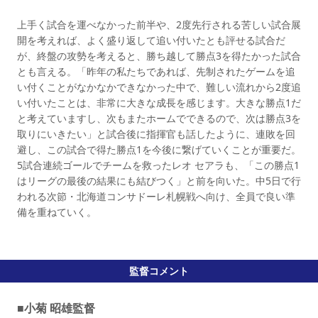
上手く試合を運べなかった前半や、2度先行される苦しい試合展
開を考えれば、よく盛り返して追い付いたとも評せる試合だ
が、終盤の攻勢を考えると、勝ち越して勝点3を得たかった試合
とも言える。「昨年の私たちであれば、先制されたゲームを追
い付くことがなかなかできなかった中で、難しい流れから2度追
い付いたことは、非常に大きな成長を感じます。大きな勝点1だ
と考えていますし、次もまたホームでできるので、次は勝点3を
取りにいきたい」と試合後に指揮官も話したように、連敗を回
避し、この試合で得た勝点1を今後に繋げていくことが重要だ。
5試合連続ゴールでチームを救ったレオ セアラも、「この勝点1
はリーグの最後の結果にも結びつく」と前を向いた。中5日で行
われる次節・北海道コンサドーレ札幌戦へ向け、全員で良い準
備を重ねていく。
監督コメント
■小菊 昭雄監督