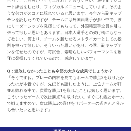
合って、こちらが『早く上がれ』と言うぐらい、最後までシュ
ート練習をしたり、フィジカルメニューをしています。そのよ
うな努力がスコアに現れていると思います。今年から副キャプ
テンを託したのですが、チームには外国籍選手が多い中で、彼
にリーダーシップを発揮してもらって、外国籍選手全員を引っ
張って欲しい思いもあります。日本人選手との架け橋にもなっ
て欲しい。何より、チームを勝たせるストライカーとしての役
割を担って欲しい。そういった思いがあり、今季、副キャプテ
ンを任せたのですが、毎試合、素晴らしいパフォーマンスを攻
守に発揮してくれているので、感謝しています」
Q：連敗しなかったことも今節の大きな成果でしょうか？
「そうですね。プレーの内容を見てもホームで勝点3を取りたか
ったのが本音ですが、先ほども話したように、上位チームが軒
並み敗れる中で、貴重な勝点1を取れたことは嬉しく思います。
こういったゲームで次は勝点3を取りたい。すぐに札幌とホーム
で戦えますので、次は勝点3の喜びをサポーターの皆さんと分か
ち合いたいと思います」