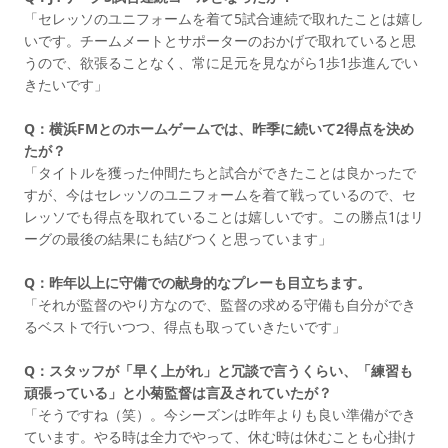
「セレッソのユニフォームを着て5試合連続で取れたことは嬉し
いです。チームメートとサポーターのおかげで取れていると思
うので、欲張ることなく、常に足元を見ながら1歩1歩進んでい
きたいです」
Q：横浜FMとのホームゲームでは、昨季に続いて2得点を決め
たが？
「タイトルを獲った仲間たちと試合ができたことは良かったで
すが、今はセレッソのユニフォームを着て戦っているので、セ
レッソでも得点を取れていることは嬉しいです。この勝点1はリ
ーグの最後の結果にも結びつくと思っています」
Q：昨年以上に守備での献身的なプレーも目立ちます。
「それが監督のやり方なので、監督の求める守備も自分ができ
るベストで行いつつ、得点も取っていきたいです」
Q：スタッフが「早く上がれ」と冗談で言うくらい、「練習も
頑張っている」と小菊監督は言及されていたが？
「そうですね（笑）。今シーズンは昨年よりも良い準備ができ
ています。やる時は全力でやって、休む時は休むことも心掛け