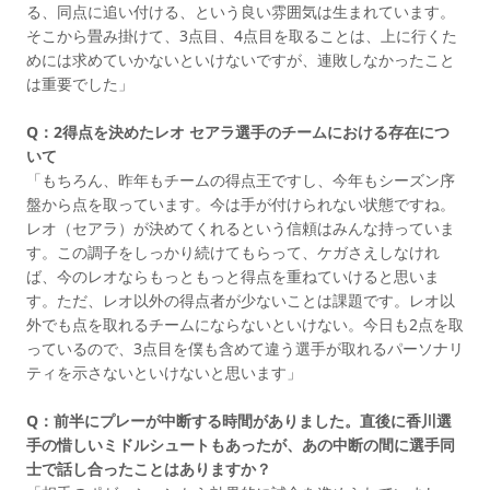
る、同点に追い付ける、という良い雰囲気は生まれています。
そこから畳み掛けて、3点目、4点目を取ることは、上に行くた
めには求めていかないといけないですが、連敗しなかったこと
は重要でした」
Q：2得点を決めたレオ セアラ選手のチームにおける存在につ
いて
「もちろん、昨年もチームの得点王ですし、今年もシーズン序
盤から点を取っています。今は手が付けられない状態ですね。
レオ（セアラ）が決めてくれるという信頼はみんな持っていま
す。この調子をしっかり続けてもらって、ケガさえしなけれ
ば、今のレオならもっともっと得点を重ねていけると思いま
す。ただ、レオ以外の得点者が少ないことは課題です。レオ以
外でも点を取れるチームにならないといけない。今日も2点を取
っているので、3点目を僕も含めて違う選手が取れるパーソナリ
ティを示さないといけないと思います」
Q：前半にプレーが中断する時間がありました。直後に香川選
手の惜しいミドルシュートもあったが、あの中断の間に選手同
士で話し合ったことはありますか？