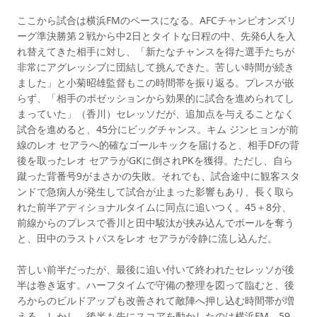
ここから試合は横浜FMのペースになる。AFCチャンピオンズリ
ーグ準決勝第２戦から中2日とタイトな日程の中、先発6人を入
れ替えてきた相手に対し、「新たなチャンスを得た選手たちが
非常にアグレッシブに団結して挑んできた。苦しい時間が続き
ました」と小菊昭雄監督もこの時間帯を振り返る。プレスが嵌
らず、「相手のポゼッションから効果的に試合を進められてし
まっていた」（香川）セレッソだが、追加点を与えることなく
試合を進めると、45分にビッグチャンス。キム ジンヒョンが前
線のレオ セアラへ的確なゴールキックを届けると、相手DFの背
後を取ったレオ セアラがGKに倒されPKを獲得。ただし、自ら
蹴った背番号9がまさかの失敗。それでも、試合途中に観客スタ
ンドで急病人が発生して試合が止まった影響もあり、長く取ら
れた前半アディショナルタイムに同点に追いつく。45＋8分、
前線からのプレスで香川と田中駿汰が挟み込んでボールを奪う
と、田中のラストパスをレオ セアラが冷静に流し込んだ。
苦しい前半だったが、最後に追い付いて終われたセレッソが後
半は巻き返す。ハーフタイムで守備の整理を図って臨むと、後
ろからのビルドアップも改善されて敵陣へ押し込む時間帯が増
える。しかし、後半も先にスコアを動かしたのは横浜FM。59