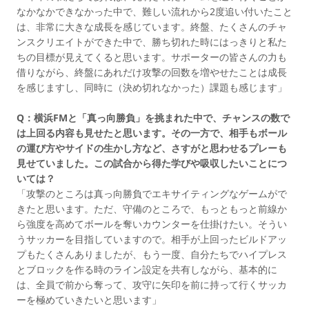
なかなかできなかった中で、難しい流れから2度追い付いたこと
は、非常に大きな成長を感じています。終盤、たくさんのチャ
ンスクリエイトができた中で、勝ち切れた時にはっきりと私た
ちの目標が見えてくると思います。サポーターの皆さんの力も
借りながら、終盤にあれだけ攻撃の回数を増やせたことは成長
を感じますし、同時に（決め切れなかった）課題も感じます」
Q：横浜FMと「真っ向勝負」を挑まれた中で、チャンスの数で
は上回る内容も見せたと思います。その一方で、相手もボール
の運び方やサイドの生かし方など、さすがと思わせるプレーも
見せていました。この試合から得た学びや吸収したいことにつ
いては？
「攻撃のところは真っ向勝負でエキサイティングなゲームがで
きたと思います。ただ、守備のところで、もっともっと前線か
ら強度を高めてボールを奪いカウンターを仕掛けたい。そうい
うサッカーを目指していますので。相手が上回ったビルドアッ
プもたくさんありましたが、もう一度、自分たちでハイプレス
とブロックを作る時のライン設定を共有しながら、基本的に
は、全員で前から奪って、攻守に矢印を前に持って行くサッカ
ーを極めていきたいと思います」