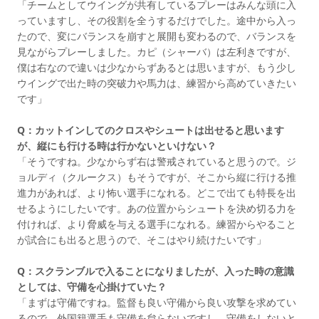
「チームとしてウイングが共有しているプレーはみんな頭に入
っていますし、その役割を全うするだけでした。途中から入っ
たので、変にバランスを崩すと展開も変わるので、バランスを
見ながらプレーしました。カピ（シャーバ）は左利きですが、
僕は右なので違いは少なからずあるとは思いますが、もう少し
ウイングで出た時の突破力や馬力は、練習から高めていきたい
です」
Q：カットインしてのクロスやシュートは出せると思います
が、縦にも行ける時は行かないといけない？
「そうですね。少なからず右は警戒されていると思うので。ジ
ョルディ（クルークス）もそうですが、そこから縦に行ける推
進力があれば、より怖い選手になれる。どこで出ても特長を出
せるようにしたいです。あの位置からシュートを決め切る力を
付ければ、より脅威を与える選手になれる。練習からやること
が試合にも出ると思うので、そこはやり続けたいです」
Q：スクランブルで入ることになりましたが、入った時の意識
としては、守備を心掛けていた？
「まずは守備ですね。監督も良い守備から良い攻撃を求めてい
るので。外国籍選手も守備を怠らないですし、守備をしないと