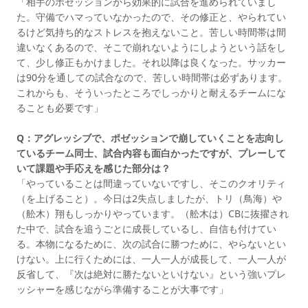
「相手のポゼッションから効果的に試合を進められていまし
た。守備でハマっていなかったので、その修正と、やられてい
るけど気持ち的なストレスを抱えないこと。苦しい時間帯は間
違いなくあるので、そこで崩れないようにしようという話をし
て、少し修正もかけました。それ以降は良くなった。サッカー
は90分を通しての試合なので、苦しい時間帯は必ずあります。
これからも、そういったところでしっかりと耐えるチームにな
ることも必要です」
Q：アグレッシブで、ポゼッションで崩していくことを志向し
ているチーム同士、試合内容も面白かったですが、プレーして
いて課題や手応えを感じた部分は？
「やっていることは間違っていないですし、そこのクオリティ
（を上げること）。今日は2失点しましたが、トリ（鳥海）や
（舩木）翔もしっかりやっています。（舩木は）CBに抜擢され
た中で、試合を追うごとに成長しているし、自信も付けてい
る。本物になるために、次の試合に勝つために、やらないとい
けない。上に行くためには、一人一人が成長して、一人一人が
反省して、『次は絶対に勝たないといけない』という強いプレ
ッシャーを感じながら準備することが大事です」