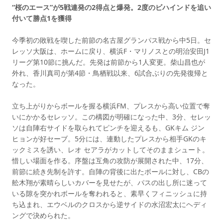
“桜のエース”が5戦連発の2得点と爆発。2度のビハインドを追い
付いて勝点1を獲得
今季初の敗戦を喫した前節の名古屋グランパス戦から中5日。セ
レッソ大阪は、ホームに戻り、横浜F・マリノスとの明治安田J1
リーグ第10節に挑んだ。先発は前節から1人変更。柴山昌也が
外れ、香川真司が第4節・鳥栖戦以来、6試合ぶりの先発復帰と
なった。
立ち上がりからボールを握る横浜FM、プレスから高い位置で奪
いにかかるセレッソ。この構図が明確になった中、3分、セレッ
ソは自陣右サイドを取られてピンチを迎えるも、GKキム ジン
ヒョンが好セーブ。5分には、連動したプレスから相手GKのキ
ックミスを誘い、レオ セアラがカットしてそのままシュート。
惜しい場面を作る。序盤は互角の攻防が展開された中、17分、
前節に続き先制を許す。自陣の背後に出たボールに対し、CBの
舩木翔が素晴らしいカバーを見せたが、パスの出し所に迷って
いる隙を突かれボールを奪われると、素早くフィニッシュに持
ち込まれ、エウベルのクロスから逆サイドの水沼宏太にヘディ
ングで決められた。