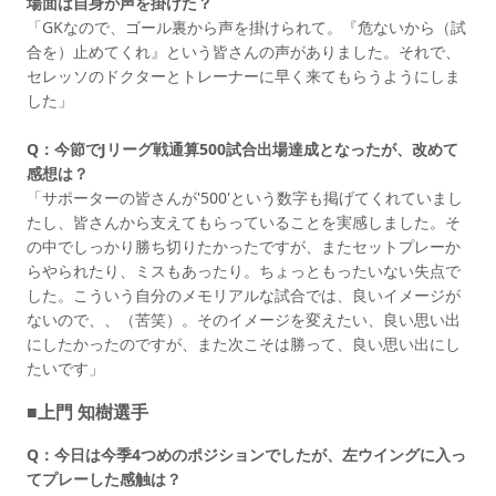
場面は自身が声を掛けた？
「GKなので、ゴール裏から声を掛けられて。『危ないから（試
合を）止めてくれ』という皆さんの声がありました。それで、
セレッソのドクターとトレーナーに早く来てもらうようにしま
した」
Q：今節でJリーグ戦通算500試合出場達成となったが、改めて
感想は？
「サポーターの皆さんが'500'という数字も掲げてくれていまし
たし、皆さんから支えてもらっていることを実感しました。そ
の中でしっかり勝ち切りたかったですが、またセットプレーか
らやられたり、ミスもあったり。ちょっともったいない失点で
した。こういう自分のメモリアルな試合では、良いイメージが
ないので、、（苦笑）。そのイメージを変えたい、良い思い出
にしたかったのですが、また次こそは勝って、良い思い出にし
たいです」
■上門 知樹選手
Q：今日は今季4つめのポジションでしたが、左ウイングに入っ
てプレーした感触は？