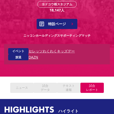
YANMAR HANASAKA STADIUM
ヨドコウ桜スタジアム
すべて
チーム
グッズ
チケット
イベント
ファンクラブ
サステナビリティ
18,147
人
ホームタウン
パートナー
スポーツクラブ
メディア
30周年
DAZNで観戦
アカデミー
サステナビリティポリシー
SDGsのゴール
インパクトレポート
活動レポート
SPORT POSITIVE LEAGUES
取り組み実績
DAZNで観戦
特設ページ
スポーツクラブ
アウェイツアー
ニッコンホールディングスサポーティングマッチ
スポーツクラブ
アウェイツアー
関連団体/施設
よくある質問
セレッソわくわくキッズデー
イベント
DAZN
放送
長居公園
セレッソフットサルパーク
セレッソフットサルパーク長居
よくある質問
セレッソスポーツパーク舞洲
YANMAR HANASAKA STADIUM
セレッソ大阪アカデミー
子供のサッカースクール
大人のサッカースクール
その他スポーツクラブ
試合
テキスト
試合
ニュース
データ
速報
レポート
HIGHLIGHTS
ハイライト