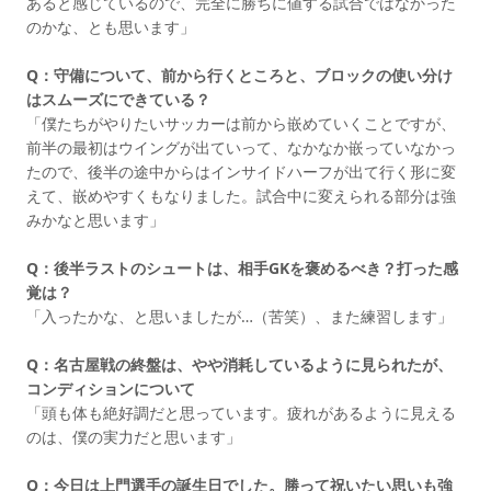
あると感じているので、完全に勝ちに値する試合ではなかった
のかな、とも思います」
Q：守備について、前から行くところと、ブロックの使い分け
はスムーズにできている？
「僕たちがやりたいサッカーは前から嵌めていくことですが、
前半の最初はウイングが出ていって、なかなか嵌っていなかっ
たので、後半の途中からはインサイドハーフが出て行く形に変
えて、嵌めやすくもなりました。試合中に変えられる部分は強
みかなと思います」
Q：後半ラストのシュートは、相手GKを褒めるべき？打った感
覚は？
「入ったかな、と思いましたが…（苦笑）、また練習します」
Q：名古屋戦の終盤は、やや消耗しているように見られたが、
コンディションについて
「頭も体も絶好調だと思っています。疲れがあるように見える
のは、僕の実力だと思います」
Q：今日は上門選手の誕生日でした。勝って祝いたい思いも強