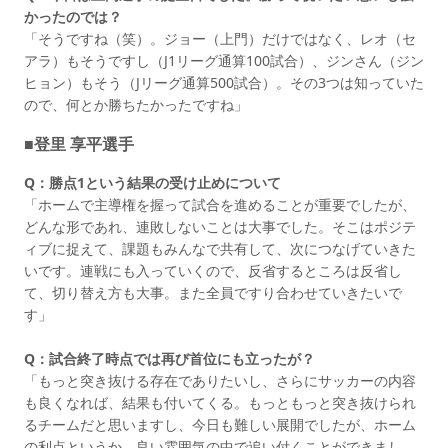
かったのでは？
「そうですね（笑）。ジョー（上門）だけではなく、レオ（セ
アラ）もそうですし（J1リーグ通算100試合）、ジンさん（ジン
ヒョン）もそう（Jリーグ通算500試合）。その3つは知っていた
ので、何とか勝ちたかったですね」
■登里 享平選手
Q：勝点1という結果の受け止めについて
「ホームで主導権を握って試合を進めることが重要でしたが、
どんな形であれ、連敗しないことは大事でした。そこはポジテ
ィブに捉えて、課題もみんなで共有して、次につなげていきた
いです。連戦にも入っていくので、反省するところは反省し
て、切り替え方も大事。また全員ですり合わせていきたいで
す」
Q：試合終了時点では再び首位にも立ったが？
「もっと突き抜ける存在でありたいし、さらにサッカーの内容
も良くなれば、結果も付いてくる。もっともっと突き抜けられ
るチームだと思いますし、今日も難しい展開でしたが、ホーム
の利点というか、良い雰囲気の中で追い付くことができまし