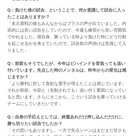
Q：負けた後の試合、ということで、何か意識して試合に入っ
たことはありますか？
「名古屋戦の後もみんなからはプラスの声が出ていました。内
容的には良い試合をしていたので、今週も練習から良い雰囲気
でやれました。僕自身、勝っている時より負けた時にどう行動
を起こせるかを考えていたので、試合前の声掛けは意識して入
りました」
Q：前節もそうでしたが、今年はビハインドを背負っても追い
付いています。失点した時のメンタルは、昨年からの変化は感
じますか？
「より勝利に対して貪欲な選手が増えたことは感じています。
それが前節、今節と（先制されても）追い付く要因になってい
ると思います。さらにそこから、こういう試合を勝っていける
チームにしていきたいです」
Q：自身の手応えとしては、終盤あれだけ押し込んだだけに、
勝ち切りたい試合でしたか？
「その思いもありますし、一方で失点シーンはまだまだ甘さも