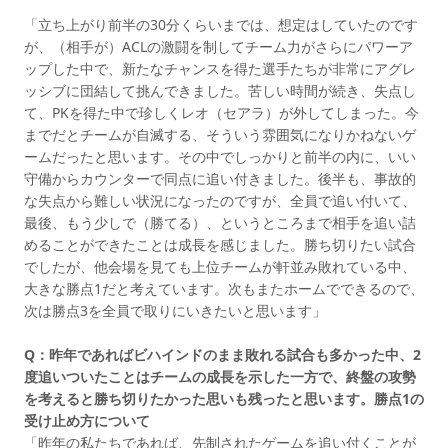
「立ち上がり前半の30分くらいまでは、想定はしていたのです
が、（相手が）ACLの激闘を制してチーム力がさらにパワーア
ップした中で、新たなチャンスを得た選手たちが非常にアグレ
ッシブに団結して挑んできました。苦しい時間が続き、失点し
て、PKを得た中で珍しくレオ（セアラ）が外してしまった。今
までだとチームが自滅する、そういう雰囲気になりかねないゲ
ームだったと思います。その中でしっかりと前半の内に、いい
守備からカウンターで同点に追い付きました。後半も、事故的
な失点から難しい状況になったのですが、全員で追い付いて、
最後、もう少しで（勝てる）、というところまで相手を追い詰
めることができたことは成長を感じました。勝ち切りたい試合
でしたが、他会場を見ても上位チームが軒並み敗れている中、
大きな勝点1だと考えています。次もまたホームでできるので、
次は勝点3を全員で取りにいきたいと思います」
Q：昨年であればビハインドのまま敗れる試合も多かった中、2
度追いついたことはチームの成長を示した一方で、終盤の攻勢
を考えると勝ち切りたかった思いも残ったと思います。勝点1の
受け止め方について
「昨年の私たちであれば、先制されたゲームを追い付くことが