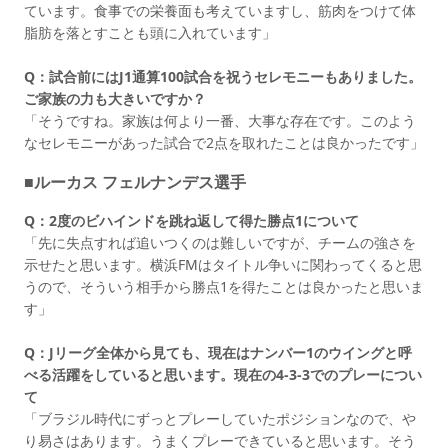
ています。食事での栄養面も考えていますし、筋肉をつけて体
脂肪を落とすことも頭に入れています」
Q：試合前にはJ1通算100試合を祝うセレモニーもありました。
ご家族の力も大きいですか？
「そうですね。家族は何より一番、大事な存在です。このよう
なセレモニーがあった試合で2点を取れたことは良かったです」
■ルーカス フェルナンデス選手
Q：2度のビハインドを跳ね返して得た勝点1について
「先に失点すれば追いつくのは難しいですが、チームの強さを
示せたと思います。横浜FMはタイトル争いに関わってくると思
うので、そういう相手から勝点1を得たことは良かったと思いま
す」
Q：Jリーグ全体から見ても、現在はナンバー1のウイングと呼
べる活躍をしていると思います。現在の4-3-3でのプレーについ
て
「ブラジル時代にずっとプレーしていたポジションなので、や
り易さはあります。うまくプレーできていると思います。そう