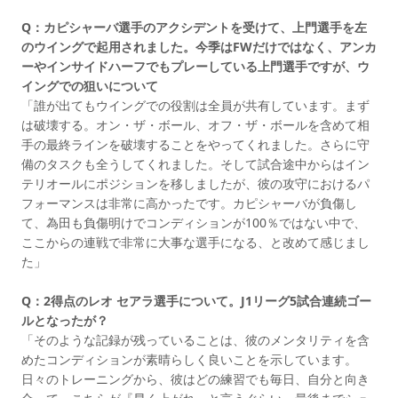
Q：カピシャーバ選手のアクシデントを受けて、上門選手を左
のウイングで起用されました。今季はFWだけではなく、アンカ
ーやインサイドハーフでもプレーしている上門選手ですが、ウ
イングでの狙いについて
「誰が出てもウイングでの役割は全員が共有しています。まず
は破壊する。オン・ザ・ボール、オフ・ザ・ボールを含めて相
手の最終ラインを破壊することをやってくれました。さらに守
備のタスクも全うしてくれました。そして試合途中からはイン
テリオールにポジションを移しましたが、彼の攻守におけるパ
フォーマンスは非常に高かったです。カピシャーバが負傷し
て、為田も負傷明けでコンディションが100％ではない中で、
ここからの連戦で非常に大事な選手になる、と改めて感じまし
た」
Q：2得点のレオ セアラ選手について。J1リーグ5試合連続ゴー
ルとなったが？
「そのような記録が残っていることは、彼のメンタリティを含
めたコンディションが素晴らしく良いことを示しています。
日々のトレーニングから、彼はどの練習でも毎日、自分と向き