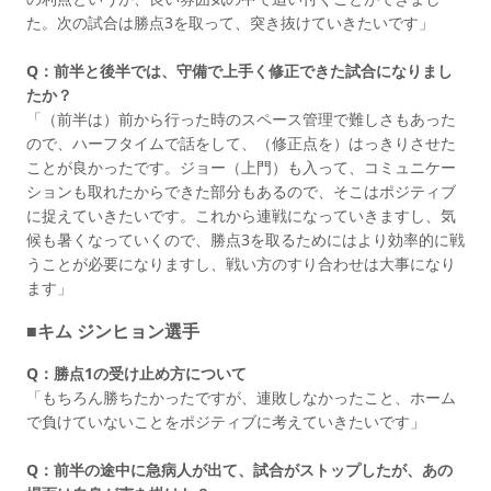
た。次の試合は勝点3を取って、突き抜けていきたいです」
Q：前半と後半では、守備で上手く修正できた試合になりまし
たか？
「（前半は）前から行った時のスペース管理で難しさもあった
ので、ハーフタイムで話をして、（修正点を）はっきりさせた
ことが良かったです。ジョー（上門）も入って、コミュニケー
ションも取れたからできた部分もあるので、そこはポジティブ
に捉えていきたいです。これから連戦になっていきますし、気
候も暑くなっていくので、勝点3を取るためにはより効率的に戦
うことが必要になりますし、戦い方のすり合わせは大事になり
ます」
■キム ジンヒョン選手
Q：勝点1の受け止め方について
「もちろん勝ちたかったですが、連敗しなかったこと、ホーム
で負けていないことをポジティブに考えていきたいです」
Q：前半の途中に急病人が出て、試合がストップしたが、あの