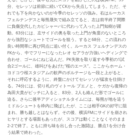
分、セレッソは前節に続いてCKから失点してしまう。ただ、そ
れでも下を向かないのが今季のセレッソの強み。右はルーカス
フェルナンデスと毎熊晟矢で組み立てると、左は前半終了間際
に負傷交代したカピシャーバに代わって入った上門知樹が躍
動。63分には、左サイドの奥を取った上門が角度のないところ
から強烈なシュートでゴールを狙う。すると68分、この流れの
良い時間帯に再び同点に追い付く。ルーカス フェルナンデスの
FKから、中でフリーになったレオ セアラが力強いヘディングで
合わせ、ゴールにねじ込んだ。PK失敗を取り返す今季初の1試
合2ゴールに、雄叫びをあげた“桜のエース”。ここからホーム・
ヨドコウ桜スタジアムの歓声のボルテージも一段と上がると、
それに呼応するように、終盤にかけてセレッソが猛攻を仕掛け
る。74分には、切り札のヴィトール ブエノと、ケガから復帰の
為田大貴がピッチに入ると、83分、2人も絡んだ形でゴールに
迫る。さらに後半アディショナルタイムには、毎熊が地を這う
ミドルシュートを枠内に飛ばしたが、ここは相手GKの好守に阻
まれ、勝ち越しとはならず。その後、横浜FMにサイドを崩され
ヒヤリとする場面もあったが、スコアは動くことなくそのまま
2-2で終了。ともに持ち味を出し合った激闘は、勝点1を分け合
う結果で終わった。