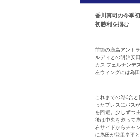
香川真司の今季初
初勝利を掴む
前節の鹿島アントラ
ルディとの明治安田
カス フェルナンデ
左ウィングには為田
これまでの2試合と
ったプレスにパスが
を回避。少しずつ主
後は中央を割って為
右サイドからチャン
に為田が登里享平と