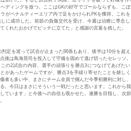
ヘディングを放つ。ここはGKの好守でゴールならずも、こぼ
ラがペナルティーエリア内で足をかけられPKを獲得。これを
越しに成功した。前節の負傷交代を受け、今週は治療に専念し
てくれたおかげでピッチに立てた」と感謝の言葉を残した。
の判定を巡って試合が止まった関係もあり、後半は10分を超
点後は鳥海晃司を投入して守備を固めて逃げ切ったセレッソ。
この2試合の内容、選手の頑張りを勝点3につなげてあげたい
とがあったゲームですが、勝点3を手繰り寄せたことを嬉しく
傷者も多い中、まさにチーム全員で掴んだ今季初勝利に対し、
る。今日はまさにそういう一戦だったと思います。これから我
しています」と今後への自信も覗かせた。連勝を目指し、次節
。