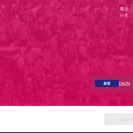
香川 
レオ 
DAZN
放送
ニュー