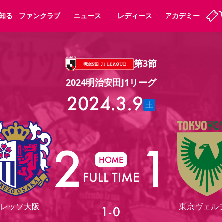
知る
ファンクラブ
ニュース
レディース
アカデミー
第3節
ーズンシート
ホームタウン
先行入場
まいセレチケット
法人シーズンシート
パートナー
スポーツクラブ
会員規定
福祉サービス
メディア
ビス
2024明治安田J1リーグ
タッフ
ディース
セレッソアイデアちょうだいな
アカデミー
ハナサカプレーヤー
応援商店街
2024.3.9
プログラム
観戦マナー&ルール
土
ート
活動レポート
SPORT POSITIVE LEAGUES
アウェイツアー
よくある質問
2
1
HOME
FULL TIME
ーク長居
セレッソスポーツパーク舞洲
子供のサッカースクール
大人のサッカースクール
レッソ大阪
東京ヴェル
1
-
0