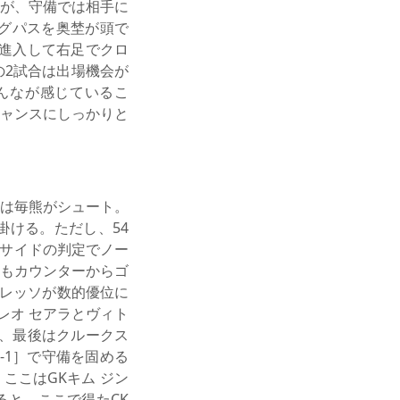
が、守備では相手に
グパスを奥埜が頭で
で進入して右足でクロ
2試合は出場機会が
んなが感じているこ
ャンスにしっかりと
は毎熊がシュート。
ける。ただし、54
フサイドの判定でノー
にもカウンターからゴ
セレッソが数的優位に
レオ セアラとヴィト
ぎ、最後はクルークス
-1］で守備を固める
ここはGKキム ジン
と、ここで得たCK