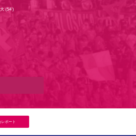
大
(
54'
)
合
レポート