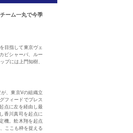
。チーム一丸で今季
を目指して東京ヴェ
、カピシャーバ、ルー
トップには上門知樹、
が、東京Vの組織立
ングフィードでプレス
起点に左を経由し最
し香川真司を起点に
定機。舩木翔を起点
、ここも枠を捉える