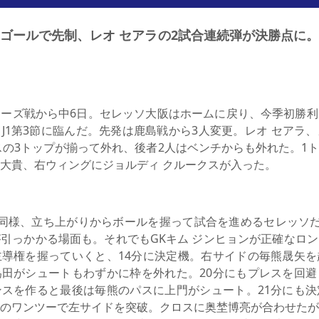
ゴールで先制、レオ セアラの2試合連続弾が決勝点に
ーズ戦から中6日。セレッソ大阪はホームに戻り、今季初勝利
J1第3節に臨んだ。先発は鹿島戦から3人変更。レオ セアラ
スの3トップが揃って外れ、後者2人はベンチからも外れた。1
大貴、右ウィングにジョルディ クルークスが入った。
同様、立ち上がりからボールを握って試合を進めるセレッソだ
引っかかる場面も。それでもGKキム ジンヒョンが正確なロ
導権を握っていくと、14分に決定機。右サイドの毎熊晟矢を
田がシュートもわずかに枠を外れた。20分にもプレスを回避
スを作ると最後は毎熊のパスに上門がシュート。21分にも決
のワンツーで左サイドを突破。クロスに奥埜博亮が合わせたが