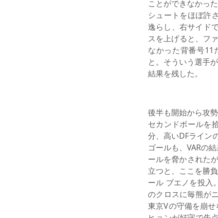
ことができなかった
シュートをほぼ許さ
逸らし、右サイドで
スを上げると、ファ
なかった背番号1
と。そういう選手が
結果を残した。
後半も開始から攻勢
セカンドボールを拾
分、高いDFライン
ゴールも、VARの
ールを脅かされたが
立つと、ここを勝負
ール ブエノを投入
のクロスに毎熊がニ
東京Vの守備を崩せ
ヒョンが好守で失点