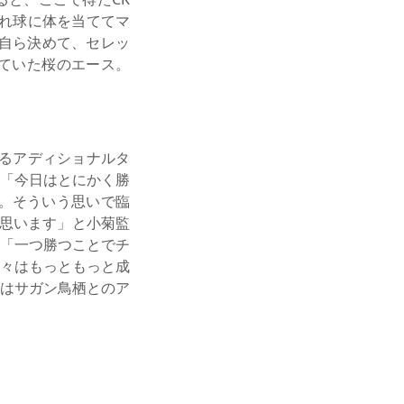
れ球に体を当ててマ
自ら決めて、セレッ
ていた桜のエース。
えるアディショナルタ
「今日はとにかく勝
。そういう思いで臨
思います」と小菊監
「一つ勝つことでチ
々はもっともっと成
はサガン鳥栖とのア