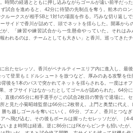
。時間の経過とともに押し込みながらゴールが遠い前半だった
ず試合を進めると、42分に待望の先制点を奪う。舩木のロン
クルークスが相手SBと1対1の場面を作る。巧みな切り返し
ーサイドで香川が詰めて、頭でネットを揺らした。開幕からの
1だが、「練習や練習試合から一生懸命やっていた。それはみ
報われるのは、チームとしても大きい」と香川。巡ってきたチ
に出たセレッソ。香川がペナルティーエリア内に進入し、最後
って登里もミドルシュートを放つなど、厚みのある攻撃を仕掛
の背後を1本のパスで突かれてネットを揺らされる。一度はオ
結果、オフサイドはなかったとしてゴールが認められた。64分
、直後の65分に相手選手がこの試合2枚目の警告で退場に。
所と見た小菊昭雄監督は66分に2枚替え。上門と奥埜に代え、
。勝ち越しゴールを奪いにいく。69分、ブエノ、香川とつな
アへ飛び込む。その後もボールは握ったセレッソだが、［4-4
ないまま時間は経過。逆に86分にはFKからピンチも招いたが、
は防いだ。すると試合終了間際、左サイドを破って好機を作る