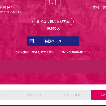
1
-
1
真司
(
42'
)
木村 勇
セアラ
(
90+3'
)
ヨドコウ桜スタジアム
16,365
人
特設ページ
その応援が、大阪をアツくする。「セレッソ大阪応援デー」
ス
試合
データ
テキスト
速報
試