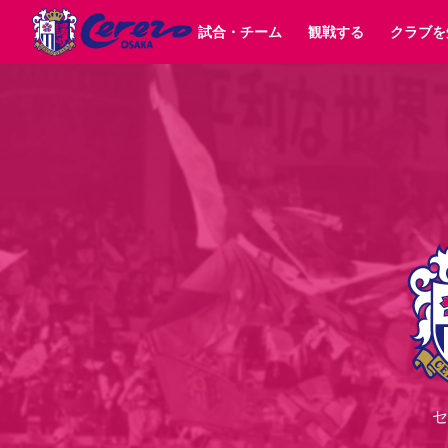
試合・チーム
観戦する
クラブを
試合日程 / 結果
チケット情報
クラブ紹介
SAKURA SOCIO
すべて
チーム
沿革
販売スケジュール
順位表
グッズ
SAKURA POINT Program
シーズン記録
チケット
求人情報
価格・席種
イベント
招待券引換方法
ファンクラブ
購入方法
シ
団体チケット
婚姻届・出生届・命名書
30周年
特定興行入場券
譲渡サービス
リセールサー
選手・スタッフ
パートナー企業募集中
スケジュール
セレッソ大阪VISAカード
メディア情報
アクセス
サポートス
レ
歴代所属選手
初めて観戦ガイド
Lise（ライセンスビジネス）
キッズ向けサービス
グルメ
マッチデー
ビジターサポーター観戦ガイド
公式アプリ
サステナビリティポリシー
SDGsのゴール
インパクトレポ
YANMAR HANASAKA STADIUM
取り組み実績
DAZNで観戦
スポーツクラブ
長居公園
セレッソフットサルパーク
セレッソフットサルパ
YANMAR HANASAKA STADIUM
セレッソ大阪アカデミー
セ
その他スポーツクラブ