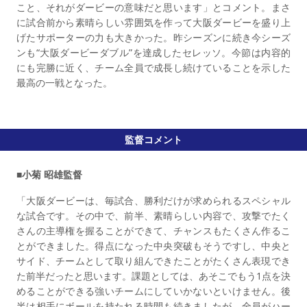
こと、それがダービーの意味だと思います」とコメント。まさ
に試合前から素晴らしい雰囲気を作って大阪ダービーを盛り上
げたサポーターの力も大きかった。昨シーズンに続き今シーズ
ンも“大阪ダービーダブル”を達成したセレッソ。今節は内容的
にも完勝に近く、チーム全員で成長し続けていることを示した
最高の一戦となった。
監督コメント
■小菊 昭雄監督
「大阪ダービーは、毎試合、勝利だけが求められるスペシャル
な試合です。その中で、前半、素晴らしい内容で、攻撃でたく
さんの主導権を握ることができて、チャンスもたくさん作るこ
とができました。得点になった中央突破もそうですし、中央と
サイド、チームとして取り組んできたことがたくさん表現でき
た前半だったと思います。課題としては、あそこでもう1点を決
めることができる強いチームにしていかないといけません。後
半は相手にボールを持たれる時間も続きましたが、全員がハー