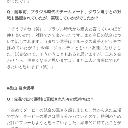
かったです」
Q：開幕前、ブラジル時代のチームメート、ダワン選手との対
戦も熱望されていたが、実現していかがでしたか？
「そうですね（笑）。ブラジル時代から親友と言っていいほど
仲も良いので、対戦できて良かったです。また今日の試合につ
いて話してみます。（ダワン選手はクルークス選手とピッチで
揉めていたが？）今年、ジョルディともいい友達になりまし
た。試合なので、そういうこともあると思いますが、二人を会
わせたら、仲良くなると思いますよ。また二人と食事にでも行
きたいと思います（笑）」
■柴山 昌也選手
Q：先発で出て勝利に貢献された今の気持ちは？
「改めてダービーの試合の重さを感じました。外から来た立場
ですが、ダービーの重さは重々分かっていたので、勝利のため
だけにプレーしようと思っていました。結果的に勝てたことが