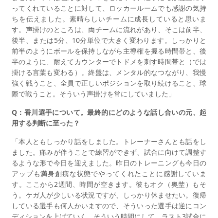
ってくれていることに対して、ロッカールームでも感謝の気持
ちを伝えました。素晴らしいチームに成長していると思いま
す。声掛けのところは、両チームに流れがあり、そこは前半、
後半、または5分、10分単位で大きく変わります。しっかりと
前半のようにボールを保持しながら主導権を握る時間帯と、後
半のように、耐えてカウンターでトドメを刺す時間帯と（では
掛ける言葉も変わる）。終盤は、メンタル的なつながり、我慢
強く戦うこと、全員で正しいポジションを取り続けること、球
際で戦うこと。そういう声掛けを常にしていました」
Q：香川選手について。最終的にどのような話し合いの元、起
用する判断に至った？
「本人ともしっかり話をしました。トレーナーさんとも話をし
ました。痛みが伴うことで練習ができず、試合に向けて調整す
るような形で今日を迎えました。昨日のトレーニングも今日の
アップも満身創痍な状態でやってくれたことに感謝していま
す。ここから2週間、時間が空きます。彼もオク（奥埜）もそ
う。ケガ人が少しいる状況ですが、しっかり休ませたい。復帰
している選手も何人かいますので、そういった選手は逆にコン
ディションを上げていく。そういう時間にして、ラスト3試合に