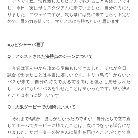
「そうですね。慣れ親しんだピッチで戦えることも嬉しいです
し、今日、実は母もスタジアムに来ていました。自分の力にな
りました。アウェイですが、次も母には見に来てもらう予定な
ので、母の力も借りて、マリノスにも勝ちたいと思います」
■カピシャーバ選手
Q：アシストされた決勝点のシーンについて
「今週は真ん中から攻める準備もしてきました。それが今日、
試合で出せたことは本当に嬉しいです。トリ（鳥海）からいい
パスが来て、自分の特長である前を向ける強さも見せられた
し、レオにもいいパスを出せたことは良かったです。彼が決め
たことは本当に嬉しいです」
Q：大阪ダービーでの勝利について
「それまで4試合、勝ちがなかったのですが、自分たちで立て直
してホームでダービーに勝てたことは、次につながる試合にな
りました。サポーターの皆さんに勝利を届けることができて良