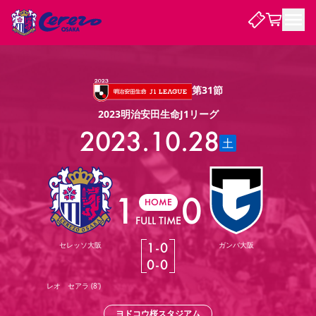
試合・チーム
第31節
2023明治安田生命J1リーグ
観戦する
試合について
2023.10.28
土
試合日程 / 結果
順位表
クラブを知る
チケット
チームについて
チケット情報
販売スケジュール
価格・席種
購入方法
1
0
選手・スタッフ
スケジュール
メディア情報
アクセス
レディース
HOME
シーズンシート
法人シーズンシート
福祉サービス
団体チケット
アカデミー
ハナサカプレーヤー
歴代所属選手
ファンクラブ
特定興行入場券
セレッソ大阪について
譲渡サービス
リセールサービス
FULL TIME
クラブ紹介
観戦ガイド
沿革
シーズン記録
求人情報
1
-
0
セレッソ大阪
ガンバ大阪
ニュース
0
-
0
ファンクラブ
初めて観戦ガイド
サポートする
キッズ向けサービス
グルメ
マッチデープログラム
観戦マナー&ルール
ビジターサポーター観戦ガイド
公式アプリ
レオ セアラ
(
8'
)
SAKURA SOCIO
SAKURA POINT Program
招待券引換方法
先行入場
パートナー企業募集中
セレッソ大阪VISAカード
サポートスタッフ
まいセレチケット
会員規定
婚姻届・出生届・命名書
セレッソアイデアちょうだいな
スタジアム
応援商店街
レディース
ニュース
Lise（ライセンスビジネス）
ヨドコウ桜スタジアム