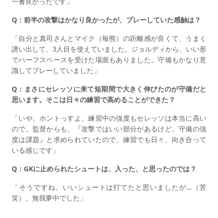
一番良かったです」
Q：前半の攻撃はかなり良かったが、プレーしていた感触は？
「自分と真司さんとマイク（毎熊）の距離感が良くて、うまく
誘い出して、3人目を使えていました。ジョルディから、いい形
でハーフスペースを受けた場面もありました。守備もかなり意
識してプレーしていました」
Q：まさにセレッソに来て短期間で大きく伸びたのが守備だと
思います。そこは日々の練習で高めることができた？
「いや、ホントっすよ。練習中の強度もセレッソは本当に高い
ので。監督からも、『攻撃ではいい部分があるけど、守備の強
度は課題』と求められていたので、練習でも日々、向き合って
いる感じです」
Q：GKに止められたシュートは、入った、と思ったのでは？
「そうですね。いいシュートは打てたと思いましたが…（苦
笑）。無我夢中でした」