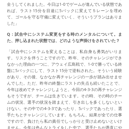
全うしてくれました。今日は1-0でゲームが進んでいる状態であ
れば、ラスト15分を目途に5バックに変えて５レーンを埋め
て、ゴールを守る守備に変えていく、そういうプランはありま
した」
Q：試合中にシステム変更をする時のメンタルについて。ま
た、押し込まれた状態では、どのような声掛けをされていた？
「試合中にシステムを変えることは、私自身も勇気がいりま
す。リスクを伴うことですので。昨年、そのチャレンジができ
なかった理由の一つに、アウェイ広島戦で、1-0で勝っている終
盤に5バックにして、ラスト15分で逆転された。そういう経験
があり、その後、なかなか再チャレンジの一歩が踏み出せませ
んでした。ただ、昨年の終盤にラストの失点も続いたことで、
今年は改めてチャレンジしようと。今回の4-3-3の再チャレンジ
もそうですが、チームは生きています。その時、その時のチー
ムの状況、選手の状況を踏まえて、引き出しを多くしないとい
けない。その中での4-3-3であったり、5バックであったり、選
手たちとチャレンジしています。もちろん、結果が全ての仕事
ですので、負けたら私の責任でしっかりと受け止めないといけ
ません。今年は色んなトライをした中で、選手たちが愚直にや