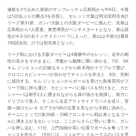
連敗を3で止めた前節のサンフレッチェ広島戦から中6日。今度
は5試合ぶりの勝点3を目指し、セレッソ大阪は明治安田生命J1
リーグ第31節、ガンバ大阪との大阪ダービーに挑んだ。先発は
広島戦から1人変更。奥埜博亮がベンチスタートとなり、柴山昌
也が4-3-3の右インサイドハーフに入った。柴山は今節がJ通算
100試合目。J1では初先発となった。
リーグ戦における大阪ダービーは4連勝中のセレッソ。近年の相
性の良さをそのままに、序盤から敵陣に襲い掛かる。7分、GK
キム ジンヒョンの正確なキックから舩木翔がドリブルで運び、
クロスにカピシャーバが合わせてチャンスを作ると、8分、先制
に成功する。キム ジンヒョンからボールを受けた鳥海晃司がフ
リーで前に持ち運び、カピシャーバに縦パスを付けると、カピ
シャーバは相手2人に囲まれながらも体の強さを発揮し、前方に
ドリブルで進入。そこから左足アウトサイドでパスを送り、背
後へ抜けたレオ セアラがGKの位置を見ながら冷静に決めた。
チームにとってJ1第26節・川崎フロンターレ戦以来となるゴー
ルに沸き上がるセレッソは、ここからさらに勢いに乗り、ガン
バを押し込む。11分、上門知樹が高い位置でボールを奪ってチ
ャンスを作ると、15分には、ジョルディ クルークスのパスを受