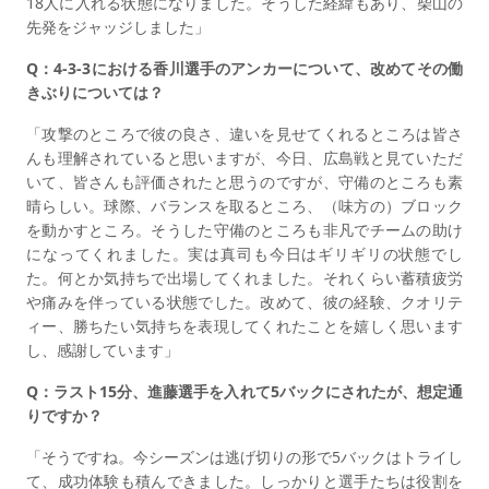
18人に入れる状態になりました。そうした経緯もあり、柴山の
先発をジャッジしました」
Q：4-3-3における香川選手のアンカーについて、改めてその働
きぶりについては？
「攻撃のところで彼の良さ、違いを見せてくれるところは皆さ
んも理解されていると思いますが、今日、広島戦と見ていただ
いて、皆さんも評価されたと思うのですが、守備のところも素
晴らしい。球際、バランスを取るところ、（味方の）ブロック
を動かすところ。そうした守備のところも非凡でチームの助け
になってくれました。実は真司も今日はギリギリの状態でし
た。何とか気持ちで出場してくれました。それくらい蓄積疲労
や痛みを伴っている状態でした。改めて、彼の経験、クオリテ
ィー、勝ちたい気持ちを表現してくれたことを嬉しく思います
し、感謝しています」
Q：ラスト15分、進藤選手を入れて5バックにされたが、想定通
りですか？
「そうですね。今シーズンは逃げ切りの形で5バックはトライし
て、成功体験も積んできました。しっかりと選手たちは役割を