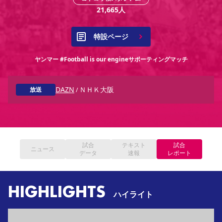
YANMAR HANASAKA STADIUM
21,665
人
すべて
チーム
グッズ
チケット
イベント
ファンクラブ
サステナビリティ
ホームタウン
パートナー
スポーツクラブ
メディア
30周年
DAZNで観戦
アカデミー
サステナビリティポリシー
SDGsのゴール
インパクトレポート
特設ページ
活動レポート
SPORT POSITIVE LEAGUES
取り組み実績
DAZNで観戦
スポーツクラブ
ヤンマー #Football is our engineサポーティングマッチ
アウェイツアー
スポーツクラブ
アウェイツアー
DAZN
ＮＨＫ大阪
放送
/
関連団体/施設
よくある質問
長居公園
セレッソフットサルパーク
セレッソフットサルパーク長居
よくある質問
セレッソスポーツパーク舞洲
YANMAR HANASAKA STADIUM
セレッソ大阪アカデミー
子供のサッカースクール
大人のサッカースクール
その他スポーツクラブ
試合
テキスト
試合
ニュース
データ
速報
レポート
HIGHLIGHTS
ハイライト