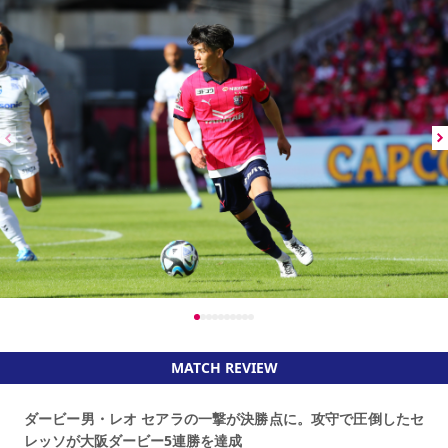
MATCH REVIEW
ダービー男・レオ セアラの一撃が決勝点に。攻守で圧倒したセ
レッソが大阪ダービー5連勝を達成