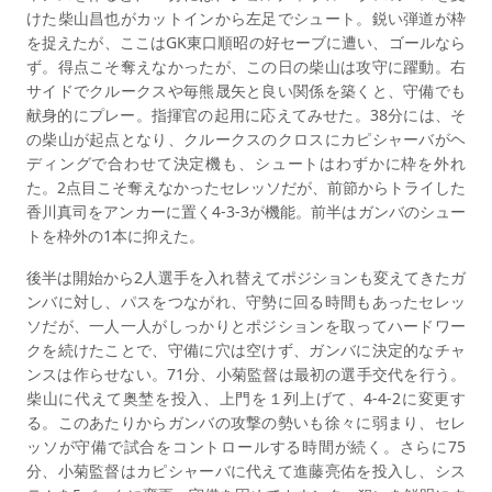
けた柴山昌也がカットインから左足でシュート。鋭い弾道が枠
を捉えたが、ここはGK東口順昭の好セーブに遭い、ゴールなら
ず。得点こそ奪えなかったが、この日の柴山は攻守に躍動。右
サイドでクルークスや毎熊晟矢と良い関係を築くと、守備でも
献身的にプレー。指揮官の起用に応えてみせた。38分には、そ
の柴山が起点となり、クルークスのクロスにカピシャーバがヘ
ディングで合わせて決定機も、シュートはわずかに枠を外れ
た。2点目こそ奪えなかったセレッソだが、前節からトライした
香川真司をアンカーに置く4-3-3が機能。前半はガンバのシュー
トを枠外の1本に抑えた。
後半は開始から2人選手を入れ替えてポジションも変えてきたガ
ンバに対し、パスをつながれ、守勢に回る時間もあったセレッ
ソだが、一人一人がしっかりとポジションを取ってハードワー
クを続けたことで、守備に穴は空けず、ガンバに決定的なチャ
ンスは作らせない。71分、小菊監督は最初の選手交代を行う。
柴山に代えて奥埜を投入、上門を１列上げて、4-4-2に変更す
る。このあたりからガンバの攻撃の勢いも徐々に弱まり、セレ
ッソが守備で試合をコントロールする時間が続く。さらに75
分、小菊監督はカピシャーバに代えて進藤亮佑を投入し、シス