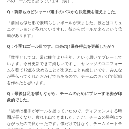
バのゴールだと思っています（笑）」
Q：前節もカピシャーバ選手のパスから決定機を迎えました。
「前回も似た形で素晴らしいボールが来ました。彼とはコミュ
ニケーションが取れていますし、彼からボールが来るという信
頼があります」
Q：今季12ゴール目です。自身のJ1最多得点を更新したが？
「数字としては、常に昨年より今年、という思いでプレーして
います。今日更新できて嬉しいですし、セレッソのユニフォー
ムを着て12点を決めることが出来たことも嬉しいです。みんな
が手伝ってくれたおかげでもあるので、チームのおかげで記録
を作れたと思います」
Q：最後は足を攣りながら、チームのためにプレーする姿が印
象的でした。
「後半は相手がボールを握っていたので、ディフェンスする時
間が長くなり、疲れも出てきました。ただ、チームの勝利につ
ながったので良かったです。僕だけではなく、チームメート全