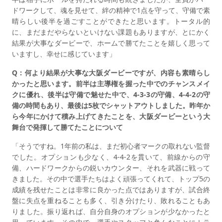
ドワークして、魂を見せて、絆の精神で1点を守って、守備で素
晴らしい後半を過ごすことができたと思います。トータル的
に、まだまだやらないといけない課題もありますが、とにかく
結果が大事なダービーで、ホームで勝てたことを嬉しく思って
いますし、幸せに感じています」
Q：何より結果が大事な大阪ダービーですが、内容も素晴らし
かったと思います。前半は主導権を握った中でのチャンスメイ
クに優れ、後半は守備で魅せた中で、4-3-3の守備、4-4-2の守
備の時間もあり、最後は5枚でシャットアウトしました。昨年か
ら今年にかけて積み上げてきたことを、大阪ダービーという大
舞台で発揮して勝てたことについて
「そうですね。1年前の私は、まだ初心者マークの取れない監督
でした。オプションも少なく、4-4-2を貫いて、前線からの守
備、ハードワークからの鋭いカウンター、それを武器に戦って
きました。その中で選手たちはよく頑張ってくれて、トップ5の
成績を残せたことは非常に良かった点ではありますが、試合終
盤に失点を重ねることも多く、引き分けたり、敗れることもあ
りました。振り返れば、自分自身のオプションが少なかったと