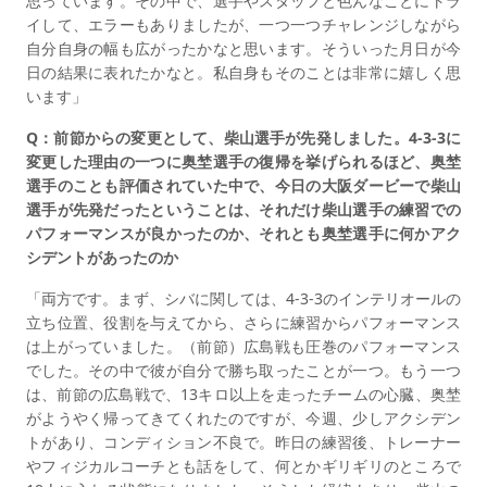
思っています。その中で、選手やスタッフと色んなことにトラ
イして、エラーもありましたが、一つ一つチャレンジしながら
自分自身の幅も広がったかなと思います。そういった月日が今
日の結果に表れたかなと。私自身もそのことは非常に嬉しく思
います」
Q：前節からの変更として、柴山選手が先発しました。4-3-3に
変更した理由の一つに奥埜選手の復帰を挙げられるほど、奥埜
選手のことも評価されていた中で、今日の大阪ダービーで柴山
選手が先発だったということは、それだけ柴山選手の練習での
パフォーマンスが良かったのか、それとも奥埜選手に何かアク
シデントがあったのか
「両方です。まず、シバに関しては、4-3-3のインテリオールの
立ち位置、役割を与えてから、さらに練習からパフォーマンス
は上がっていました。（前節）広島戦も圧巻のパフォーマンス
でした。その中で彼が自分で勝ち取ったことが一つ。もう一つ
は、前節の広島戦で、13キロ以上を走ったチームの心臓、奥埜
がようやく帰ってきてくれたのですが、今週、少しアクシデン
トがあり、コンディション不良で。昨日の練習後、トレーナー
やフィジカルコーチとも話をして、何とかギリギリのところで