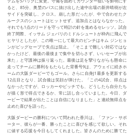
テムを5バックに変更。守備を固めてカウンター狙いを鮮明にす
ると、85分、奥埜のパスに抜け出した途中出場の新井晴樹が左
サイドを突破し、クロス。崩した形だったが、中で合わせたク
ルークスのシュートはヒットせず、追加点とはならなかった。
それでも1点のリードを守って時計の針を進めるセレッソ。試合
終了間際、イッサム ジェバリのミドルシュートが枠内に飛んで
ヒヤリとしたが、この唯一にして最大のピンチはキム ジンヒョ
ンがビッグセーブで失点は阻止。「そこまで難しい対応ではな
かったけど、最後の最後まで集中を切らさず、いいセーブが出
来た」と守護神は振り返った。最後は足を攣りながらも懸命に
走ってチームに勝利をもたらした背番号9は、アウェイに続きホ
ームの大阪ダービーでもゴール。さらに自身J1最多を更新する
12点目となり、試合後は笑顔が弾けた。「この4試合、得点は
なかったですが、ロッカーやピッチでも、どうしたら自分たち
が描く形で得点できるか、常に話し合っていました。今日、ダ
ービーで結果が出たことは自信になりました」と連続無得点を
止めた喜びを語った。
大阪ダービーの勝利について問われた香川は、「ファン・サポ
ーター、彼らが一番、勝ったことに喜びを感じて欲しい。それ
に値する応援を今日もしてくれました。皆さんのために勝てた