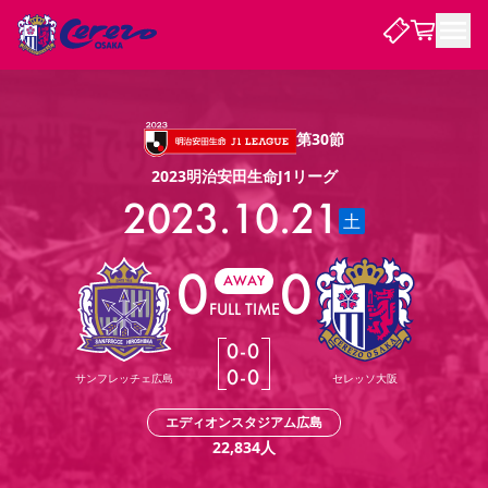
試合・チーム
第30節
2023明治安田生命J1リーグ
観戦する
試合について
2023.10.21
土
試合日程 / 結果
順位表
クラブを知る
チケット
チームについて
0
0
AWAY
チケット情報
販売スケジュール
価格・席種
購入方法
選手・スタッフ
スケジュール
メディア情報
アクセス
レディース
FULL TIME
シーズンシート
法人シーズンシート
福祉サービス
団体チケット
アカデミー
ハナサカプレーヤー
歴代所属選手
ファンクラブ
特定興行入場券
セレッソ大阪について
譲渡サービス
リセールサービス
0
-
0
クラブ紹介
観戦ガイド
沿革
シーズン記録
求人情報
0
-
0
サンフレッチェ広島
セレッソ大阪
ニュース
ファンクラブ
初めて観戦ガイド
サポートする
キッズ向けサービス
グルメ
マッチデープログラム
エディオンスタジアム広島
観戦マナー&ルール
ビジターサポーター観戦ガイド
公式アプリ
SAKURA SOCIO
SAKURA POINT Program
招待券引換方法
先行入場
22,834
人
パートナー企業募集中
セレッソ大阪VISAカード
サポートスタッフ
まいセレチケット
会員規定
婚姻届・出生届・命名書
セレッソアイデアちょうだいな
スタジアム
応援商店街
レディース
ニュース
Lise（ライセンスビジネス）