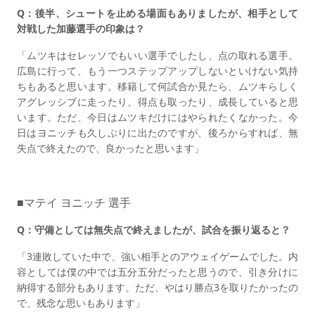
Q：後半、シュートを止める場面もありましたが、相手として
対戦した加藤選手の印象は？
「ムツキはセレッソでもいい選手でしたし、点の取れる選手。
広島に行って、もう一つステップアップしないといけない気持
ちもあると思います。移籍して何試合か見たら、ムツキらしく
アグレッシブに走ったり、得点も取ったり、成長していると思
います。ただ、今日はムツキだけにはやられたくなかった。今
日はヨニッチも久しぶりに出たのですが、後ろからすれば、無
失点で終えたので、良かったと思います」
■マテイ ヨニッチ 選手
Q：守備としては無失点で終えましたが、試合を振り返ると？
「3連敗していた中で、強い相手とのアウェイゲームでした。内
容としては僕の中では五分五分だったと思うので、引き分けに
納得する部分もあります。ただ、やはり勝点3を取りたかったの
で、残念な思いもあります」