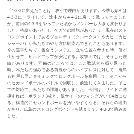
「4-3-3に変えたことは、攻守で理由があります。今季も始めは
4-3-3にトライして、途中から4-4-2に戻して戦ってきました
が、前回の4-3-3をやっていた頃からメンバーも大きく変わりま
した。移籍があったり、ケガでの離脱があったり、現在のスト
ロングポイントであるジョルディ（クルークス）やカピ（カピ
シャーバ）が私たちのやり方に馴染んできたこともあります。
今の選手たちで一番合うシステム、立ち位置を考えた時、個が
生かせて、ビルドアップが安定する。攻撃面では、そうした理
由があります。守備のところでは、ここ数試合を振り返った
時、私たちの強みである前線からのハイプレスに対して、鹿島
も神戸も早いタイミングでロングボールを多用して、そこから
のセカンドボールのバトルで回収し、前進してきました。そこ
での対応で、私たちの課題がありました。今回は、サイドに誘
導すれば、ボランチ3枚と、逆サイドのウィングがいて4枚にな
る。構造的にセカンドボールを拾いやすくなる。それらの理由
があり、広島のストロングポイントも踏まえて、4-3-3で臨みま
した。