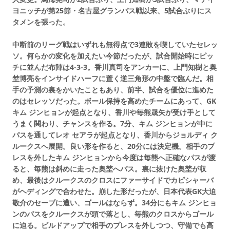
ヨニッチが第25節・名古屋グランパス戦以来、5試合ぶりにス
タメンを張った。
中断前のリーグ戦はいずれも無得点で3連敗を喫していたセレッ
ソ。何らかの変化を加えたい今節だったが、試合開始時にピッ
チに並んだ布陣は4-3-3。香川真司をアンカーに、上門知樹と奥
埜博亮をインサイドハーフに置く逆三角形の中盤で臨んだ。相
手の予測の裏をかいたこともあり、前半、試合を優位に進めた
のはセレッソだった。ボール保持を高めたチームにあって、GK
キム ジンヒョンが起点となり、香川や毎熊晟矢が受け手として
うまく関わり、チャンスを作る。7分、キム ジンヒョンが中に
パスを通してレオ セアラが起点となり、香川からジョルディ ク
ルークスへ展開。良い形を作ると、20分には決定機。相手のプ
レスを外したキム ジンヒョンから今度は毎熊へ正確なパスが渡
ると、毎熊は斜めに走った奥埜へパス。裏に抜けた奥埜が収
め、最後はクルークスのクロスにファーサイドでカピシャーバ
がヘディングで合わせた。崩した形だったが、日本代表GK大迫
敬介のセーブに遭い、ゴールはならず。34分にもキム ジンヒョ
ンのパスをクルークスが頭で落とし、毎熊のクロスからゴール
に迫る。ビルドアップで相手のプレスを外しつつ、守備でも高