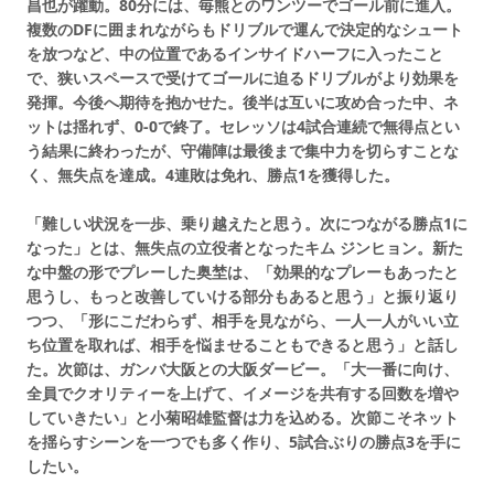
昌也が躍動。80分には、毎熊とのワンツーでゴール前に進入。
複数のDFに囲まれながらもドリブルで運んで決定的なシュート
を放つなど、中の位置であるインサイドハーフに入ったこと
で、狭いスペースで受けてゴールに迫るドリブルがより効果を
発揮。今後へ期待を抱かせた。後半は互いに攻め合った中、ネ
ットは揺れず、0-0で終了。セレッソは4試合連続で無得点とい
う結果に終わったが、守備陣は最後まで集中力を切らすことな
く、無失点を達成。4連敗は免れ、勝点1を獲得した。
「難しい状況を一歩、乗り越えたと思う。次につながる勝点1に
なった」とは、無失点の立役者となったキム ジンヒョン。新た
な中盤の形でプレーした奥埜は、「効果的なプレーもあったと
思うし、もっと改善していける部分もあると思う」と振り返り
つつ、「形にこだわらず、相手を見ながら、一人一人がいい立
ち位置を取れば、相手を悩ませることもできると思う」と話し
た。次節は、ガンバ大阪との大阪ダービー。「大一番に向け、
全員でクオリティーを上げて、イメージを共有する回数を増や
していきたい」と小菊昭雄監督は力を込める。次節こそネット
を揺らすシーンを一つでも多く作り、5試合ぶりの勝点3を手に
したい。