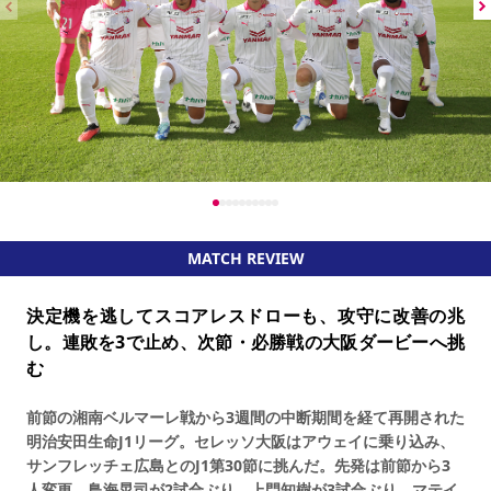
MATCH REVIEW
決定機を逃してスコアレスドローも、攻守に改善の兆
し。連敗を3で止め、次節・必勝戦の大阪ダービーへ挑
む
前節の湘南ベルマーレ戦から3週間の中断期間を経て再開された
明治安田生命J1リーグ。セレッソ大阪はアウェイに乗り込み、
サンフレッチェ広島とのJ1第30節に挑んだ。先発は前節から3
人変更。鳥海晃司が2試合ぶり、上門知樹が3試合ぶり、マテイ