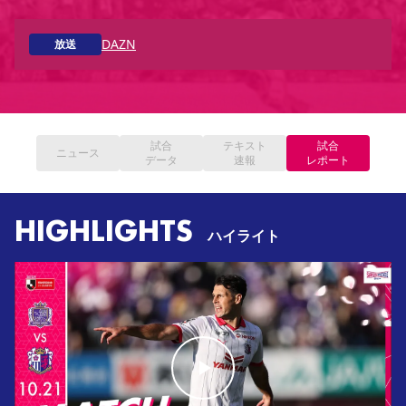
YANMAR HANASAKA STADIUM
すべて
チーム
グッズ
チケット
イベント
ファンクラブ
サステナビリティ
ホームタウン
パートナー
スポーツクラブ
メディア
30周年
DAZN
放送
DAZNで観戦
アカデミー
サステナビリティポリシー
SDGsのゴール
インパクトレポート
活動レポート
SPORT POSITIVE LEAGUES
取り組み実績
DAZNで観戦
スポーツクラブ
アウェイツアー
スポーツクラブ
アウェイツアー
試合
テキスト
試合
ニュース
データ
速報
レポート
関連団体/施設
よくある質問
長居公園
セレッソフットサルパーク
セレッソフットサルパーク長居
よくある質問
HIGHLIGHTS
セレッソスポーツパーク舞洲
YANMAR HANASAKA STADIUM
ハイライト
セレッソ大阪アカデミー
子供のサッカースクール
大人のサッカースクール
その他スポーツクラブ