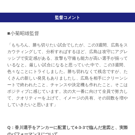
監督コメント
■小菊昭雄監督
「もちろん、勝ち切りたい試合でしたが、この3週間、広島をス
カウティングして、分析すればするほど、広島は攻守にアグレ
ッシブで安定感がある、攻撃も守備も能力が高い選手が揃って
いるなと。厳しい試合になると思っていた中で、この3週間、
色々なことにトライしました。勝ち切れなくて残念ですが、た
くさんの新しい発見もありましたし、広島を相手にクリーンシ
ートで終われたこと、チャンスや決定機も作れたこと。そこは
ポジティブに感じています。次の大一番に向けて全員で努力し
て、クオリティーを上げて、イメージの共有、その回数を増や
していきたいと思います」
Q：香川選手をアンカーに配置して4-3-3で臨んだ意図と、実際
のパフォーマンスについて