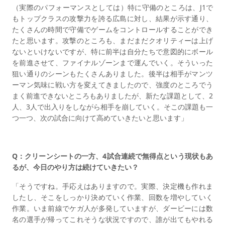
（実際のパフォーマンスとしては）特に守備のところは、J1で
もトップクラスの攻撃力を誇る広島に対し、結果が示す通り、
たくさんの時間で守備でゲームをコントロールすることができ
たと思います。攻撃のところも、まだまだクオリティーは上げ
ないといけないですが、特に前半は自分たちで意図的にボール
を前進させて、ファイナルゾーンまで運んでいく。そういった
狙い通りのシーンもたくさんありました。後半は相手がマンツ
ーマン気味に戦い方を変えてきましたので、強度のところでう
まく前進できないところもありましたが、新たな課題として、2
人、3人で出入りをしながら相手を崩していく。そこの課題も一
つ一つ、次の試合に向けて高めていきたいと思います」
Q：クリーンシートの一方、4試合連続で無得点という現状もあ
るが、今日のやり方は続けていきたい？
「そうですね。手応えはありますので。実際、決定機も作れま
したし、そこをしっかり決めていく作業、回数を増やしていく
作業。いま前線でケガ人が多発していますが、ダービーには数
名の選手が帰ってこれそうな状況ですので、誰が出てもやれる