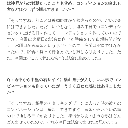
は神戸からの移動だったことも含め、コンディションの合わせ
方などは少しずつ慣れてきましたか？
「そうですね。前回とは移動距離が全然違ったので、だいぶ楽
にはできました。ただ、いつもなら、週の中日で（コンディシ
ョンを）上げる日を作って、コンディションを作っていくので
すが、今回は火曜日の試合に向けた準備をして出場時間がな
く、水曜日から練習という形だったので、疲労はゼロではなか
ったので、試合の持って行き方で少し難しさはありました。た
だ、今回はそこまで気にならずに試合に臨めました」
Q：途中から中盤の右サイドに柴山選手が入り、いい形でコン
ビネーションも作っていたが、うまく崩せた感じはありました
か？
「そうですね。相手のアタッキングゾーンに入った時の彼との
コンビネーションは、移籍してきてすぐ、練習からお互いの頭
の中で通じるモノがありました。練習からあのような形はどん
どん出せていたので、それを今日は試合で出せたと思います」