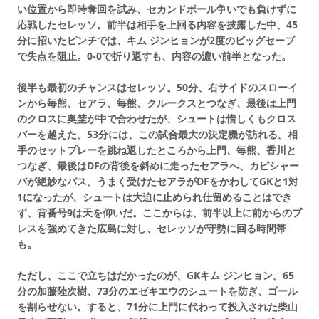
い位置から即時奪回を試み、セカンドボール争いでも負けずに
応戦したセレッソ。前半は相手を上回る内容を披露した中、45
分に招いたピンチでは、キム ジンヒョンが2度のビッグセーブ
で失点を阻止。0-0で折り返すも、内容の濃い前半となった。
後半も最初のチャンスはセレッソ。50分、右サイドのスローイ
ンから毎熊、セアラ、毎熊、クルークスとつなぎ、最後は上門
のクロスに奥埜が中で合わせたが、シュートは惜しくもクロス
バーを越えた。53分には、この試合最大の決定機が訪れる。相
手のセットプレーを跳ね返したところから上門、毎熊、香川と
つなぎ、最後はDFの背後を斜めに走ったセアラへ、カピシャー
バが絶妙なパス。うまく受けたセアラがDFをかわしてGKと1対
1になったが、シュートは大迫に止められ仕留めることはでき
ず、背番号9は天を仰いだ。ここからは、前半以上に前からのプ
レスを強めてきた広島に対し、セレッソが守勢に回る時間帯
も。
ただし、ここで立ちはだかったのが、GKキム ジンヒョン。65
分の加藤陸次樹、73分のエゼキエウのシュートを防ぎ、ゴール
を割らせない。すると、71分に上門に代わって投入された柴山