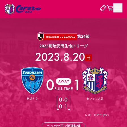
試合・チーム
第24節
2023明治安田生命J1リーグ
観戦する
試合について
2023.8.20
日
試合日程 / 結果
順位表
クラブを知る
チケット
チームについて
チケット情報
販売スケジュール
価格・席種
購入方法
0
1
選手・スタッフ
スケジュール
メディア情報
アクセス
レディース
AWAY
シーズンシート
法人シーズンシート
福祉サービス
団体チケット
アカデミー
ハナサカプレーヤー
歴代所属選手
ファンクラブ
特定興行入場券
セレッソ大阪について
譲渡サービス
リセールサービス
FULL TIME
クラブ紹介
観戦ガイド
沿革
シーズン記録
求人情報
0
-
0
横浜ＦＣ
セレッソ大阪
ニュース
0
-
1
ファンクラブ
初めて観戦ガイド
サポートする
キッズ向けサービス
グルメ
マッチデープログラム
観戦マナー&ルール
ビジターサポーター観戦ガイド
公式アプリ
レオ セアラ
(
49'
)
SAKURA SOCIO
SAKURA POINT Program
招待券引換方法
先行入場
パートナー企業募集中
セレッソ大阪VISAカード
サポートスタッフ
まいセレチケット
会員規定
婚姻届・出生届・命名書
セレッソアイデアちょうだいな
スタジアム
応援商店街
レディース
ニュース
Lise（ライセンスビジネス）
ニッパツ三ツ沢球技場