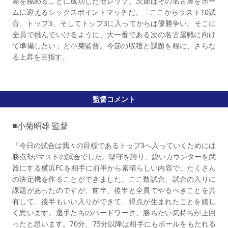
差を縮めることに成功したセレッソ。次節はその名古屋をホー
ムに迎えるシックスポイントマッチだ。「ここからラスト10試
合、トップ3、そしてトップ3に入ってからは優勝争い。そこに
全員で挑んでいけるように、大一番である次の名古屋戦に向け
て準備したい」と小菊監督。今節の収穫と課題を糧に、さらな
る上昇を目指す。
監督コメント
■小菊昭雄 監督
「今日の試合は我々の目標であるトップ3へ入っていくためには
勝点3がマストの試合でした。堅守を誇り、鋭いカウンターを武
器にする横浜FCを相手に前半から素晴らしい内容で、たくさん
の決定機を作ることができました。ここ数試合、試合の入りに
課題があったのですが、前半、後半と全員でやるべきことを共
有して、後半もいい入りができて、得点が生まれたことを嬉し
く思います。選手たちのハードワーク、勝ちたい気持ちが上回
ったと思います。70分、75分以降は相手にもボールをもたれる