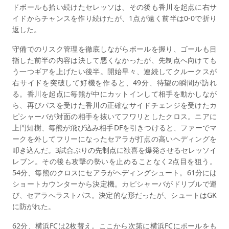
ドボールも拾い続けたセレッソは、その後も香川を起点に右サ
イドからチャンスを作り続けたが、1点が遠く前半は0-0で折り
返した。
守備でのリスク管理を徹底しながらボールを握り、ゴールも目
指した前半の内容は決して悪くなかったが、先制点へ向けても
う一つギアを上げたい後半。開始早々、連続してクルークスが
右サイドを突破して好機を作ると、49分、待望の瞬間が訪れ
る。香川を起点に毎熊が中にカットインして相手を動かしなが
ら、再びパスを受けた香川の正確なサイドチェンジを受けたカ
ピシャーバが対面の相手を抜いてフワリとしたクロス。ニアに
上門知樹、毎熊が飛び込み相手DFを引きつけると、ファーでマ
ークを外してフリーになったセアラが打点の高いヘディングを
叩き込んだ。3試合ぶりの先制点に歓喜を爆発させるセレッソイ
レブン。その後も攻撃の勢いを止めることなく2点目を狙う。
54分、毎熊のクロスにセアラがヘディングシュート。61分には
ショートカウンターから決定機。カピシャーバがドリブルで運
び、セアラへラストパス。決定的な形だったが、シュートはGK
に防がれた。
62分、横浜FCは2枚替え。ここから次第に横浜FCにボールをも