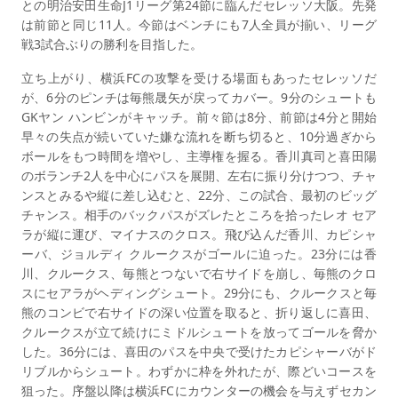
との明治安田生命J1リーグ第24節に臨んだセレッソ大阪。先発
は前節と同じ11人。今節はベンチにも7人全員が揃い、リーグ
戦3試合ぶりの勝利を目指した。
立ち上がり、横浜FCの攻撃を受ける場面もあったセレッソだ
が、6分のピンチは毎熊晟矢が戻ってカバー。9分のシュートも
GKヤン ハンビンがキャッチ。前々節は8分、前節は4分と開始
早々の失点が続いていた嫌な流れを断ち切ると、10分過ぎから
ボールをもつ時間を増やし、主導権を握る。香川真司と喜田陽
のボランチ2人を中心にパスを展開、左右に振り分けつつ、チャ
ンスとみるや縦に差し込むと、22分、この試合、最初のビッグ
チャンス。相手のバックパスがズレたところを拾ったレオ セア
ラが縦に運び、マイナスのクロス。飛び込んだ香川、カピシャ
ーバ、ジョルディ クルークスがゴールに迫った。23分には香
川、クルークス、毎熊とつないで右サイドを崩し、毎熊のクロ
スにセアラがヘディングシュート。29分にも、クルークスと毎
熊のコンビで右サイドの深い位置を取ると、折り返しに喜田、
クルークスが立て続けにミドルシュートを放ってゴールを脅か
した。36分には、喜田のパスを中央で受けたカピシャーバがド
リブルからシュート。わずかに枠を外れたが、際どいコースを
狙った。序盤以降は横浜FCにカウンターの機会を与えずセカン