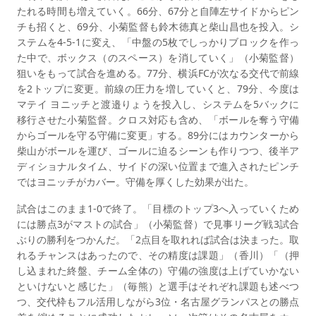
たれる時間も増えていく。66分、67分と自陣左サイドからピン
チも招くと、69分、小菊監督も鈴木徳真と柴山昌也を投入。シ
ステムを4-5-1に変え、「中盤の5枚でしっかりブロックを作っ
た中で、ボックス（のスペース）を消していく」（小菊監督）
狙いをもって試合を進める。77分、横浜FCが次なる交代で前線
を2トップに変更。前線の圧力を増していくと、79分、今度は
マテイ ヨニッチと渡邉りょうを投入し、システムを5バックに
移行させた小菊監督。クロス対応も含め、「ボールを奪う守備
からゴールを守る守備に変更」する。89分にはカウンターから
柴山がボールを運び、ゴールに迫るシーンも作りつつ、後半ア
ディショナルタイム、サイドの深い位置まで進入されたピンチ
ではヨニッチがカバー。守備を厚くした効果が出た。
試合はこのまま1-0で終了。「目標のトップ3へ入っていくため
には勝点3がマストの試合」（小菊監督）で見事リーグ戦3試合
ぶりの勝利をつかんだ。「2点目を取れれば試合は決まった。取
れるチャンスはあったので、その精度は課題」（香川）「（押
し込まれた終盤、チーム全体の）守備の強度は上げていかない
といけないと感じた」（毎熊）と選手はそれぞれ課題も述べつ
つ、交代枠もフル活用しながら3位・名古屋グランパスとの勝点