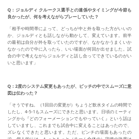
Q：ジョルディ クルークス選手との連係やタイミングが今節も
良かったが、何を考えながらプレーしていた？
「相手や時間帯によって、どっちが中と外を取った方がいいの
か、ジョルディとも話しながら動かして、変えています。前半
の最初は自分が外を取っていたのですが、なかなかうまくいか
なかったので中に入ったら、いい場面が何回か出せました。試
合の中で考えながらジョルディと話し合ってできているのがい
いと思います」
Q：2度のシステム変更もあったが、ピッチの中でスムーズに意
図は伝わった？
「そうですね。（1回目の変更が）ちょうど飲水タイムの時間で
したし、4-5-1もスムーズにできたと思います。日頃のミーティ
ングから『どのフォーメーションでもやっていく』という話は
していますし、これまでも試合中に変えることはあったので、
ズレなくできたと思います。ただ、ピンチの場面もあったの
で、個人的には、もっともっと（チーム全体の）守備の強度は