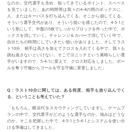
なのか。交代選手も含め、狙ってきているポイント、スペース
を見ていました。あの時間帯は我々の4-4の間のボックスに、
人、またはキーパスを打ち込んでくる。そこから崩してくる。
そういう選手交代があり、そういう狙いを感じたので、4-5-1と
いう形にして、中盤の5枚でしっかりブロックを作った中で、ボ
ックスを消していく。チャレンジ＆カバーで消していく中で、
自分たちの時間にしていきたい狙いがありました。そしてラス
ト10分、相手は高さを加えてクロスを入れてくる中で、我々も
跳ね返さないといけない。そこでヨニッチという素晴らしい選
手がいますので、5-4-1に変えて、クロス対応をしました。ボー
ルを奪う守備からゴールを守る守備に変更しました」
Q：ラスト10分に関しては、ある程度、相手も放り込んでく
る、ということも考えていた？
「もちろん、横浜FCをスカウティングしていますし、ゲームプ
ランの中で、交代選手がどのような選手なのか。強みはどうな
のか。そこを把握した中で、4-5-1と5-4-1とシステムを使い分
ける準備はしてきました」