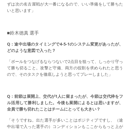
ずは次の名古屋戦が大一番になるので、いい準備をして勝ちた
いと思います」
■鈴木徳真 選手
Q：途中出場のタイミングで4-5-1のシステム変更があったが、
どのような意図で入った？
「ボールをつなげるならつないで2点目を狙って、しっかり守っ
て勝ち切ること。攻撃と守備、両方の役割を求められたと思う
ので、そのタスクを徹底しようと思ってプレーしました」
Q：前節は展開上、交代が1人に留まったが、今節は交代枠をフ
ル活用して勝利しました。今後も展開によるとは思いますが、
全員で勝ち切れたことはチームにとっても大きい？
「そうですね。出た選手が多いことはポジティブですし、（途
中出場で入った選手の）コンディションもここからもっと上が