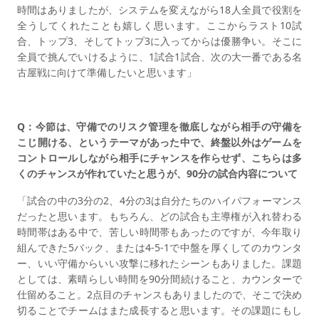
時間はありましたが、システムを変えながら18人全員で役割を
全うしてくれたことも嬉しく思います。ここからラスト10試
合、トップ3、そしてトップ3に入ってからは優勝争い。そこに
全員で挑んでいけるように、1試合1試合、次の大一番である名
古屋戦に向けて準備したいと思います」
Q：今節は、守備でのリスク管理を徹底しながら相手の守備を
こじ開ける、というテーマがあった中で、終盤以外はゲームを
コントロールしながら相手にチャンスを作らせず、こちらは多
くのチャンスが作れていたと思うが、90分の試合内容について
「試合の中の3分の2、4分の3は自分たちのハイパフォーマンス
だったと思います。もちろん、どの試合も主導権が入れ替わる
時間帯はある中で、苦しい時間帯もあったのですが、今年取り
組んできた5バック、または4-5-1で中盤を厚くしてのカウンタ
ー、いい守備からいい攻撃に移れたシーンもありました。課題
としては、素晴らしい時間を90分間続けること、カウンターで
仕留めること。2点目のチャンスもありましたので、そこで決め
切ることでチームはまた成長すると思います。その課題にもし