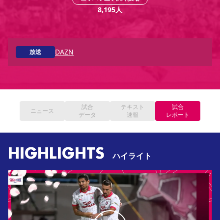
YANMAR HANASAKA STADIUM
8,195
人
すべて
チーム
グッズ
チケット
イベント
ファンクラブ
サステナビリティ
ホームタウン
パートナー
スポーツクラブ
メディア
30周年
DAZNで観戦
アカデミー
サステナビリティポリシー
SDGsのゴール
インパクトレポート
活動レポート
SPORT POSITIVE LEAGUES
取り組み実績
DAZNで観戦
DAZN
放送
スポーツクラブ
アウェイツアー
スポーツクラブ
アウェイツアー
関連団体/施設
よくある質問
試合
テキスト
試合
ニュース
長居公園
セレッソフットサルパーク
セレッソフットサルパーク長居
よくある質問
データ
速報
レポート
セレッソスポーツパーク舞洲
YANMAR HANASAKA STADIUM
セレッソ大阪アカデミー
子供のサッカースクール
大人のサッカースクール
その他スポーツクラブ
HIGHLIGHTS
ハイライト