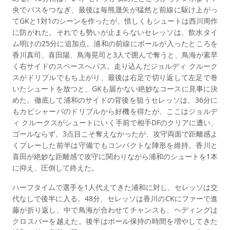
央でパスをつなぎ、最後は毎熊晟矢が猛然と前線に駆け上がっ
てGKと1対1のシーンを作ったが、惜しくもシュートは西川周作
に防がれた。それでも勢いが止まらないセレッソは、飲水タイ
ム明けの25分に追加点。浦和の前線にボールが入ったところを
香川真司、喜田陽、鳥海晃司と3人で囲んで奪うと、鳥海が素早
く右サイドのスペースへパス。走り込んだジョルディ クルーク
スがドリブルでもち上がり、最後は右足で切り返して左足で巻
いたシュートを放つと、GKも届かない絶妙なコースに見事に決
めた。徹底して浦和のサイドの背後を狙うセレッソは、36分に
もカピシャーバのドリブルから好機を得たが、ここはジョルデ
ィ クルークスがシュートにいく手前で相手DFのクリアに遭い、
ゴールならず。3点目こそ奪えなかったが、攻守両面で距離感よ
くプレーした前半は守備でもコンパクトな陣形を維持。香川と
喜田が絶妙な距離感で攻守に関わりながら浦和のシュートを1本
に抑え、圧倒して終えた。
ハーフタイムで選手を1人代えてきた浦和に対し、セレッソは交
代なしで後半に入る。48分、セレッソは香川のCKにファーで進
藤が折り返し、中で鳥海が合わせてチャンスも、ヘディングは
クロスバーを越えた。後半はボール保持の時間を増やしてきた