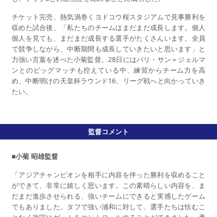
チケット完売、熱気渦巻くヨドコウ桜スタジアムで見事勝利を
収めた試合後、「私たちのチームはまだまだ成長します。個人
個人を見ても、まだまだ成長する選手がたくさんいます。全員
で競争しながら、中断期間も成長していきたいと思います」と
力強い言葉を述べた小菊監督。28日にはパリ・サン＝ジェルマ
ンとのビッグマッチも控えている中、練習からチーム力を高
め、中断明けの天皇杯ラウンド16、リーグ戦へと向かっていき
たい。
監督コメント
■小菊 昭雄監督
「アジアチャンピオンを相手に内容を伴った勝利を収めること
ができて、非常に嬉しく思います。この素晴らしい内容を、ま
だまだ進歩させられる、強いチームにできると実感したゲーム
でもありました。タフで強い浦和に対して、選手たちは怯むこ