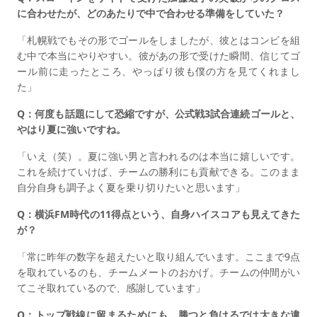
に合わせたが、どのあたりで中で合わせる準備をしていた？
「札幌戦でもその形でゴールをしましたが、彼とはコンビを組
む中で本当にやりやすい。彼があの形で受けた瞬間、信じてゴ
ール前に走ったところ、やっぱり彼も僕の方を見てくれまし
た」
Q：何度も話題にして恐縮ですが、公式戦3試合連続ゴールと、
やはり夏に強いですね。
「いえ（笑）。夏に強い男と言われるのは本当に嬉しいです。
これを続けていけば、チームの勝利にも貢献できる。このまま
自分自身も調子よく夏を乗り切りたいと思います」
Q：横浜FM時代の11得点という、自身ハイスコアも見えてきた
が？
「常に昨年の数字を超えたいと取り組んでいます。ここまで9点
を取れているのも、チームメートのおかげ。チームの仲間がい
てこそ取れているので、感謝しています」
Q：トップ戦線に留まるためにも、勝つと負けるでは大きな違