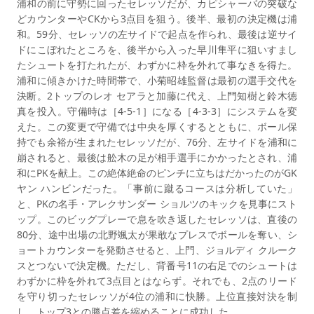
浦和の前に守勢に回ったセレッソだが、カピシャーバの突破な
どカウンターやCKから3点目を狙う。後半、最初の決定機は浦
和。59分、セレッソの左サイドで起点を作られ、最後は逆サイ
ドにこぼれたところを、後半から入った早川隼平に狙いすまし
たシュートを打たれたが、わずかに枠を外れて事なきを得た。
浦和に傾きかけた時間帯で、小菊昭雄監督は最初の選手交代を
決断。2トップのレオ セアラと加藤に代え、上門知樹と鈴木徳
真を投入。守備時は［4-5-1］になる［4-3-3］にシステムを変
えた。この変更で守備では中央を厚くするとともに、ボール保
持でも余裕が生まれたセレッソだが、76分、左サイドを浦和に
崩されると、最後は舩木の足が相手選手にかかったとされ、浦
和にPKを献上。この絶体絶命のピンチに立ちはだかったのがGK
ヤン ハンビンだった。「事前に蹴るコースは分析していた」
と、PKの名手・アレクサンダー ショルツのキックを見事にスト
ップ。このビッグプレーで息を吹き返したセレッソは、直後の
80分、途中出場の北野颯太が果敢なプレスでボールを奪い、シ
ョートカウンターを発動させると、上門、ジョルディ クルーク
スとつないで決定機。ただし、背番号11の右足でのシュートは
わずかに枠を外れて3点目とはならず。それでも、2点のリード
を守り切ったセレッソが4位の浦和に快勝。上位直接対決を制
し、トップ3との勝点差を縮めることに成功した。