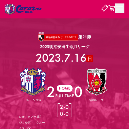
試合・チーム
第21節
2023明治安田生命J1リーグ
観戦する
試合について
2023.7.16
日
試合日程 / 結果
順位表
クラブを知る
チケット
チームについて
チケット情報
販売スケジュール
価格・席種
購入方法
選手・スタッフ
スケジュール
メディア情報
アクセス
レディース
シーズンシート
法人シーズンシート
福祉サービス
団体チケット
アカデミー
ハナサカプレーヤー
歴代所属選手
2
0
ファンクラブ
特定興行入場券
セレッソ大阪について
譲渡サービス
リセールサービス
HOME
FULL TIME
クラブ紹介
観戦ガイド
沿革
シーズン記録
求人情報
セレッソ大阪
浦和レッズ
2
-
0
ニュース
ファンクラブ
初めて観戦ガイド
サポートする
キッズ向けサービス
グルメ
マッチデープログラム
0
-
0
観戦マナー&ルール
ビジターサポーター観戦ガイド
公式アプリ
レオ セアラ
(
8'
)
SAKURA SOCIO
SAKURA POINT Program
招待券引換方法
先行入場
パートナー企業募集中
セレッソ大阪VISAカード
サポートスタッフ
まいセレチケット
会員規定
婚姻届・出生届・命名書
ジョルディ クルー
セレッソアイデアちょうだいな
スタジアム
応援商店街
レディース
ニュース
Lise（ライセンスビジネス）
クス
(
25'
)