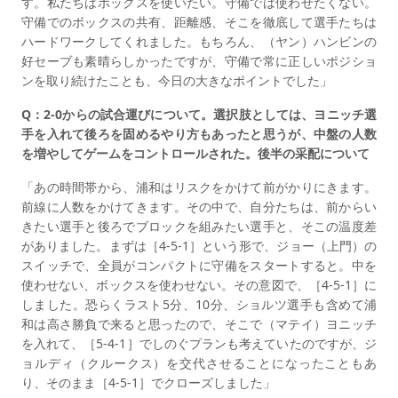
す。私たちはボックスを使いたい。守備では使わせたくない。
守備でのボックスの共有、距離感、そこを徹底して選手たちは
ハードワークしてくれました。もちろん、（ヤン）ハンビンの
好セーブも素晴らしかったですが、守備で常に正しいポジショ
ンを取り続けたことも、今日の大きなポイントでした」
Q：2-0からの試合運びについて。選択肢としては、ヨニッチ選
手を入れて後ろを固めるやり方もあったと思うが、中盤の人数
を増やしてゲームをコントロールされた。後半の采配について
「あの時間帯から、浦和はリスクをかけて前がかりにきます。
前線に人数をかけてきます。その中で、自分たちは、前からい
きたい選手と後ろでブロックを組みたい選手と、そこの温度差
がありました。まずは［4-5-1］という形で、ジョー（上門）の
スイッチで、全員がコンパクトに守備をスタートすると。中を
使わせない、ボックスを使わせない。その意図で、［4-5-1］に
しました。恐らくラスト5分、10分、ショルツ選手も含めて浦
和は高さ勝負で来ると思ったので、そこで（マテイ）ヨニッチ
を入れて、［5-4-1］でしのぐプランも考えていたのですが、ジ
ョルディ（クルークス）を交代させることになったこともあ
り、そのまま［4-5-1］でクローズしました」