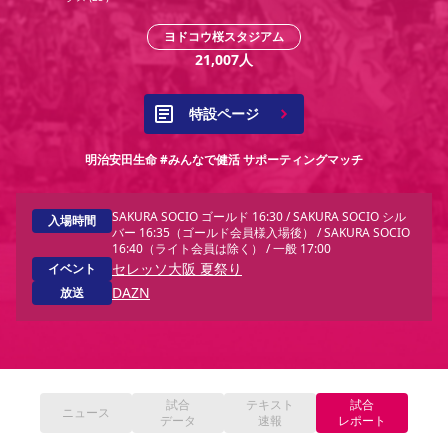
YANMAR HANASAKA STADIUM
すべて
チーム
グッズ
チケット
イベント
ファンクラブ
サステナビリティ
ヨドコウ桜スタジアム
ホームタウン
パートナー
スポーツクラブ
メディア
30周年
DAZNで観戦
アカデミー
21,007
人
サステナビリティポリシー
SDGsのゴール
インパクトレポート
活動レポート
SPORT POSITIVE LEAGUES
取り組み実績
DAZNで観戦
特設ページ
スポーツクラブ
アウェイツアー
スポーツクラブ
アウェイツアー
明治安田生命 #みんなで健活 サポーティングマッチ
関連団体/施設
よくある質問
SAKURA SOCIO ゴールド 16:30 / SAKURA SOCIO シル
入場時間
長居公園
セレッソフットサルパーク
セレッソフットサルパーク長居
よくある質問
バー 16:35（ゴールド会員様入場後） / SAKURA SOCIO 
セレッソスポーツパーク舞洲
YANMAR HANASAKA STADIUM
16:40（ライト会員は除く） / 一般 17:00
セレッソ大阪アカデミー
子供のサッカースクール
セレッソ大阪 夏祭り
イベント
大人のサッカースクール
その他スポーツクラブ
DAZN
放送
試合
テキスト
試合
ニュース
データ
速報
レポート