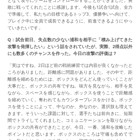
となく攻守にゲームをコントロールすることができました。勇
敢に戦ってくれたことに感謝します。今後も1試合1試合、全力
で準備して、私たちの目標であるトップ3、優勝争いへ向けて、
ブレイク中に全員で成長できるように、前進できるようにやっ
ていきたいです」
Q：試合前日、失点数の少ない浦和を相手に「積み上げてきた
攻撃を発揮したい」という話をされていたが、実際、2得点以外
にも数多くのチャンスを作った。今日の攻撃の評価は？
「実はですね、2日ほど前の戦術練習では内容が良くなかったと
ころがありました。距離感に問題がありました。その中で、距
離感を縮めるためには、ボックスをどんどん使っていくことが
大事だと。ボックスの共有ですね。味方を見ながら、相手を見
ながら、スペースを感じながら、ボックスを使うことで距離感
を縮めていく。奪われてもカウンタープレスをかける。ボック
スを使うことによって、中なのか、外なのか。選択肢も増えて
きます。そういった課題に対して、選手たちは前向きに、短期
間でトライしてくれました。コミュニケーションを取りながら
ボックスの共有ができたことが、今日、一番、浦和を攻略した
ポイントだと思います。ボックスのところは守備も含めてで