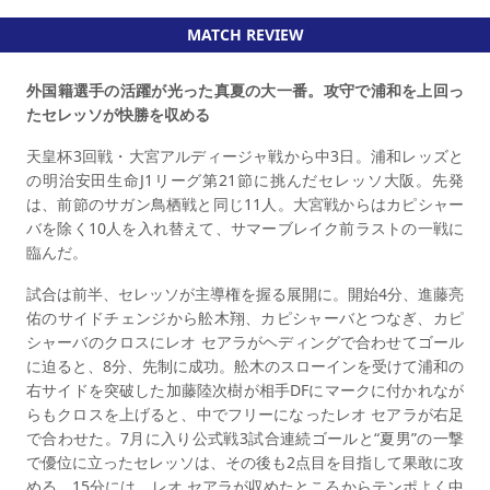
MATCH REVIEW
外国籍選手の活躍が光った真夏の大一番。攻守で浦和を上回っ
たセレッソが快勝を収める
天皇杯3回戦・大宮アルディージャ戦から中3日。浦和レッズと
の明治安田生命J1リーグ第21節に挑んだセレッソ大阪。先発
は、前節のサガン鳥栖戦と同じ11人。大宮戦からはカピシャー
バを除く10人を入れ替えて、サマーブレイク前ラストの一戦に
臨んだ。
試合は前半、セレッソが主導権を握る展開に。開始4分、進藤亮
佑のサイドチェンジから舩木翔、カピシャーバとつなぎ、カピ
シャーバのクロスにレオ セアラがヘディングで合わせてゴール
に迫ると、8分、先制に成功。舩木のスローインを受けて浦和の
右サイドを突破した加藤陸次樹が相手DFにマークに付かれなが
らもクロスを上げると、中でフリーになったレオ セアラが右足
で合わせた。7月に入り公式戦3試合連続ゴールと“夏男”の一撃
で優位に立ったセレッソは、その後も2点目を目指して果敢に攻
める。15分には、レオ セアラが収めたところからテンポよく中