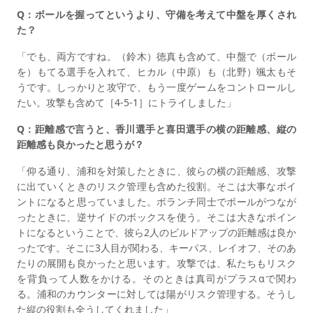
Q：ボールを握ってというより、守備を考えて中盤を厚くされ
た？
「でも、両方ですね。（鈴木）徳真も含めて、中盤で（ボール
を）もてる選手を入れて、ヒカル（中原）も（北野）颯太もそ
うです。しっかりと攻守で、もう一度ゲームをコントロールし
たい。攻撃も含めて［4-5-1］にトライしました」
Q：距離感で言うと、香川選手と喜田選手の横の距離感、縦の
距離感も良かったと思うが？
「仰る通り、浦和を対策したときに、彼らの横の距離感、攻撃
に出ていくときのリスク管理も含めた役割。そこは大事なポイ
ントになると思っていました。ボランチ同士でボールがつなが
ったときに、逆サイドのボックスを使う。そこは大きなポイン
トになるということで、彼ら2人のビルドアップの距離感は良か
ったです。そこに3人目が関わる、キーパス、レイオフ、そのあ
たりの展開も良かったと思います。攻撃では、私たちもリスク
を背負って人数をかける。そのときは真司がプラスαで関わ
る。浦和のカウンターに対しては陽がリスク管理する。そうし
た縦の役割も全うしてくれました」