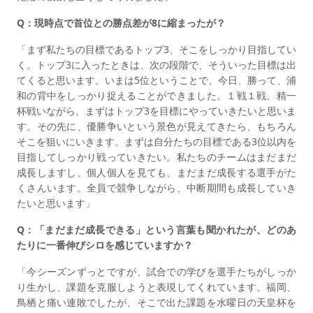
Q：現時点で首位との勝点差が8に縮まったが？
「まず私たちの目標であるトップ3、そこをしっかり目指してい
く。トップ3に入ったときは、次の段階で、そういった目標は出
てくると思います。いまは5位ということで、今日、勝って、浦
和の背中をしっかり捉えることができました。１戦１戦、精一
杯戦いながら、まずはトップ3を目標にやっていきたいと思いま
す。その先に、優勝争いという景色が見えてきたら、もちろん
そこを狙いにいきます。まずは自分たちの目標である3位以内を
目指してしっかり戦っていきたい。私たちのチームはまだまだ
成長しますし、個人個人を見ても、まだまだ成長する選手がた
くさんいます。全員で競争しながら、中断期間も成長していき
たいと思います」
Q：「まだまだ成長できる」という言葉も聞かれたが、どのあ
たりに一番伸びシロを感じていますか？
「今シーズンずっとですが、試合での学びを選手たちがしっか
り生かし、課題を克服しようと表現してくれています。福岡、
鳥栖と痛い連敗でしたが、そこで出た課題を水曜日の天皇杯を