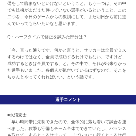
備をして臨まないといけないということ。もう一つは、その中
でも技術がまだまだ伴っていない選手がいるということ。この
二つを、今日のゲームからの教訓にして、また明日から前に進
んでいってもらいたいなと思います」
Q：ハーフタイムで修正を試みた部分は？
「今、言った通りです。何かと言うと、サッカーは全員でミス
するわけではなく、全員で成功するわけでもない。ですけど、
成功するときは全員でする、と。その中で、それが出来なかっ
た選手もいました。各個人が気付いているはずなので、そこを
ちゃんとやってくれればいい、という話です」
選手コメント
■水沼宏太
「早い時間帯に先制できたので、全体的に落ち着いて試合を運
べました。攻撃も守備もチーム全体でできていたし、バランス
も取れて、走るところは走って、（プレスに）行くところは行