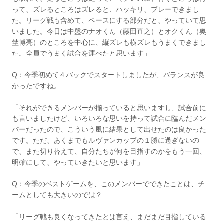
って、ズレるところはズレると、ハッキリ、プレーできまし
た。リーグ戦も含めて、ベースにする部分だと、やっていて思
いました。今日は中盤のナオくん（藤田直之）とオクくん（奥
埜博亮）のところを中心に、縦ズレも横ズレもうまくできまし
た。全員でうまく試合を運べたと思います」
Q：今季初めて４バックでスタートしましたが、バランスが良
かったですね。
「それができるメンバーが揃っていると思いますし、試合前に
も言いましたけど、いろいろな思いを持って試合に臨んだメン
バーだったので、こういう風に結果として出せたのは良かった
です。ただ、あくまでもルヴァンカップの１勝に過ぎないの
で、また切り替えて、自分たちが何を目指すのかをもう一回、
明確にして、やっていきたいと思います」
Q：今季のベストゲームを、このメンバーでできたことは、チ
ームとしても大きいのでは？
「リーグ戦も良くなってきたとは言え、まだまだ目指している