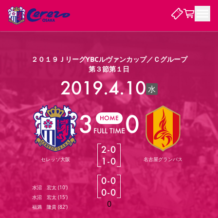
試合・チーム
２０１９ＪリーグYBCルヴァンカップ／Ｃグループ
第３節第１日
観戦する
2019.4.10
試合について
水
試合日程 / 結果
順位表
3
0
クラブを知る
チケット
チームについて
HOME
FULL TIME
チケット情報
販売スケジュール
価格・席種
購入方法
選手・スタッフ
スケジュール
メディア情報
アクセス
レディース
シーズンシート
法人シーズンシート
福祉サービス
団体チケット
アカデミー
ハナサカプレーヤー
歴代所属選手
ファンクラブ
2
-
0
特定興行入場券
セレッソ大阪について
譲渡サービス
リセールサービス
1
-
0
セレッソ大阪
名古屋グランパス
クラブ紹介
観戦ガイド
沿革
シーズン記録
求人情報
0
-
0
ニュース
ファンクラブ
初めて観戦ガイド
サポートする
キッズ向けサービス
グルメ
マッチデープログラム
水沼 宏太
(
10'
)
0
-
0
観戦マナー&ルール
ビジターサポーター観戦ガイド
公式アプリ
水沼 宏太
(
15'
)
SAKURA SOCIO
招待券引換方法
まいセレチケット
会員規定
パートナー企業募集中
セレッソ大阪VISAカード
サポートスタッフ
0
婚姻届・出生届・命名書
福満 隆貴
(
82'
)
セレッソアイデアちょうだいな
スタジアム
応援商店街
レディース
ニュース
Lise（ライセンスビジネス）