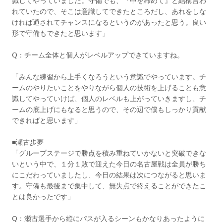
識してやっていました。守備でも、『中を締めて』と結構言わ
れていたので、そこは意識してできたところだし、あれをしな
ければ通されてチャンスになるというのがあったと思う。良い
形で守備もできたと思います」
Q：チーム全体と個人がレベルアップできていますね。
「みんな練習から上手くなろうという意識でやっています。チ
ームのやりたいことをやりながら個人の技術を上げることも意
識してやっていけば、個人のレベルも上がっていきますし、チ
ームの底上げにもなると思うので、その辺で僕もしっかり貢献
できればと思います」
■瀬古歩夢
「グループステージで勝点を積み重ねていかないと突破できな
いという中で、１分１敗で迎えた今日の名古屋戦は全員が勝ち
にこだわっていましたし、今日の結果は次につながると思いま
す。守備も最後まで集中して、無失点で終えることができたこ
とは良かったです」
Q：瀬古選手から縦にパスが入るシーンもかなりあったように