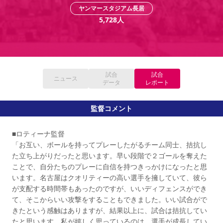
YANMAR HANASAKA STADIUM
ヤンマースタジアム長居
すべて
チーム
グッズ
チケット
イベント
ファンクラブ
サステナビリティ
5,728
人
ホームタウン
パートナー
スポーツクラブ
メディア
30周年
DAZNで観戦
アカデミー
サステナビリティポリシー
SDGsのゴール
インパクトレポート
活動レポート
SPORT POSITIVE LEAGUES
取り組み実績
DAZNで観戦
スポーツクラブ
アウェイツアー
試合
試合
スポーツクラブ
ニュース
アウェイツアー
データ
レポート
関連団体/施設
よくある質問
監督コメント
長居公園
セレッソフットサルパーク
セレッソフットサルパーク長居
よくある質問
セレッソスポーツパーク舞洲
YANMAR HANASAKA STADIUM
セレッソ大阪アカデミー
子供のサッカースクール
■ロティーナ監督
大人のサッカースクール
その他スポーツクラブ
「お互い、ボールを持ってプレーしたがるチーム同士、拮抗し
た立ち上がりだったと思います。早い段階で２ゴールを奪えた
ことで、自分たちのプレーに自信を持つきっかけになったと思
います。名古屋はクオリティーの高い選手を擁していて、彼ら
が支配する時間帯もあったのですが、いいディフェンスができ
て、そこからいい攻撃をすることもできました。いい試合がで
きたという感触はありますが、結果以上に、試合は拮抗してい
たと思います。私が嬉しく思っているのは、選手が成長してい