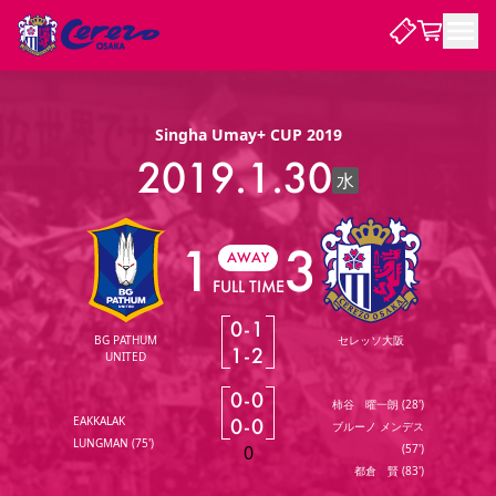
試合・チーム
Singha Umay+ CUP 2019
2019.1.30
水
観戦する
試合について
試合日程 / 結果
順位表
1
3
クラブを知る
AWAY
チケット
チームについて
FULL TIME
チケット情報
販売スケジュール
価格・席種
購入方法
選手・スタッフ
スケジュール
メディア情報
アクセス
レディース
シーズンシート
法人シーズンシート
福祉サービス
団体チケット
アカデミー
ハナサカプレーヤー
歴代所属選手
0
-
1
ファンクラブ
特定興行入場券
セレッソ大阪について
譲渡サービス
リセールサービス
BG PATHUM
セレッソ大阪
1
-
2
UNITED
クラブ紹介
観戦ガイド
沿革
シーズン記録
求人情報
0
-
0
柿谷 曜一朗
(
28'
)
ニュース
ファンクラブ
初めて観戦ガイド
サポートする
キッズ向けサービス
グルメ
マッチデープログラム
0
-
0
EAKKALAK
ブルーノ メンデス
観戦マナー&ルール
ビジターサポーター観戦ガイド
公式アプリ
LUNGMAN
(
75'
)
0
(
57'
)
SAKURA SOCIO
SAKURA POINT Program
招待券引換方法
先行入場
パートナー企業募集中
セレッソ大阪VISAカード
サポートスタッフ
まいセレチケット
会員規定
婚姻届・出生届・命名書
都倉 賢
(
83'
)
セレッソアイデアちょうだいな
スタジアム
応援商店街
レディース
ニュース
Lise（ライセンスビジネス）