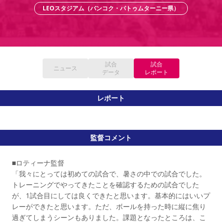
YANMAR HANASAKA STADIUM
LEOスタジアム（バンコク・パトゥムターニー県）
すべて
チーム
グッズ
チケット
イベント
ファンクラブ
サステナビリティ
ホームタウン
パートナー
スポーツクラブ
メディア
30周年
DAZNで観戦
アカデミー
サステナビリティポリシー
SDGsのゴール
インパクトレポート
活動レポート
SPORT POSITIVE LEAGUES
取り組み実績
DAZNで観戦
スポーツクラブ
アウェイツアー
試合
試合
ニュース
データ
レポート
スポーツクラブ
アウェイツアー
関連団体/施設
よくある質問
レポート
長居公園
セレッソフットサルパーク
セレッソフットサルパーク長居
よくある質問
セレッソスポーツパーク舞洲
YANMAR HANASAKA STADIUM
セレッソ大阪アカデミー
子供のサッカースクール
大人のサッカースクール
その他スポーツクラブ
監督コメント
■ロティーナ監督
「我々にとっては初めての試合で、暑さの中での試合でした。
トレーニングでやってきたことを確認するための試合でした
が、1試合目にしては良くできたと思います。基本的にはいいプ
レーができたと思います。ただ、ボールを持った時に縦に焦り
過ぎてしまうシーンもありました。課題となったところは、こ