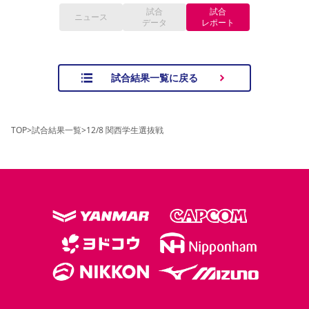
YANMAR HANASAKA STADIUM
試合
試合
ニュース
すべて
チーム
グッズ
チケット
イベント
ファンクラブ
サステナビリティ
データ
レポート
ホームタウン
パートナー
スポーツクラブ
メディア
30周年
DAZNで観戦
アカデミー
サステナビリティポリシー
SDGsのゴール
インパクトレポート
活動レポート
SPORT POSITIVE LEAGUES
取り組み実績
DAZNで観戦
試合結果一覧に戻る
スポーツクラブ
アウェイツアー
スポーツクラブ
アウェイツアー
TOP
>
試合結果一覧
>
12/8 関西学生選抜戦
関連団体/施設
よくある質問
長居公園
セレッソフットサルパーク
セレッソフットサルパーク長居
よくある質問
セレッソスポーツパーク舞洲
YANMAR HANASAKA STADIUM
セレッソ大阪アカデミー
子供のサッカースクール
大人のサッカースクール
その他スポーツクラブ