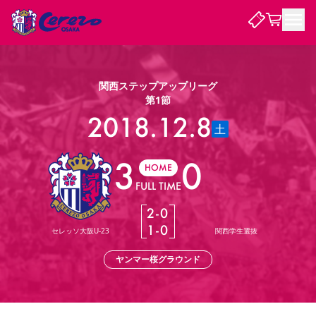
試合・チーム
関西ステップアップリーグ
第1節
観戦する
2018.12.8
試合について
土
試合日程 / 結果
順位表
3
0
クラブを知る
チケット
HOME
チームについて
FULL TIME
チケット情報
販売スケジュール
価格・席種
購入方法
選手・スタッフ
スケジュール
メディア情報
アクセス
レディース
シーズンシート
法人シーズンシート
福祉サービス
団体チケット
アカデミー
ハナサカプレーヤー
歴代所属選手
2
-
0
ファンクラブ
特定興行入場券
セレッソ大阪について
譲渡サービス
リセールサービス
1
-
0
セレッソ大阪U-23
関西学生選抜
クラブ紹介
観戦ガイド
沿革
シーズン記録
求人情報
ヤンマー桜グラウンド
ニュース
ファンクラブ
初めて観戦ガイド
サポートする
キッズ向けサービス
グルメ
マッチデープログラム
観戦マナー&ルール
ビジターサポーター観戦ガイド
公式アプリ
SAKURA SOCIO
SAKURA POINT Program
招待券引換方法
先行入場
パートナー企業募集中
セレッソ大阪VISAカード
サポートスタッフ
まいセレチケット
会員規定
婚姻届・出生届・命名書
セレッソアイデアちょうだいな
スタジアム
応援商店街
レディース
ニュース
Lise（ライセンスビジネス）