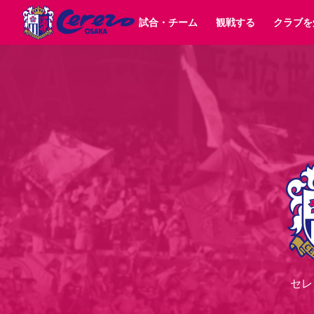
試合・チーム
観戦する
クラブを
試合日程 / 結果
チケット情報
クラブ紹介
SAKURA SOCIO
すべて
チーム
沿革
販売スケジュール
順位表
グッズ
招待券引換方法
シーズン記録
チケット
求人情報
価格・席種
まいセレチケット
イベント
ファンクラブ
購入方法
会員規
シ
団体チケット
30周年
特定興行入場券
譲渡サービス
リセールサー
選手・スタッフ
パートナー企業募集中
スケジュール
セレッソ大阪VISAカード
メディア情報
アクセス
サポートス
レ
歴代所属選手
初めて観戦ガイド
Lise（ライセンスビジネス）
キッズ向けサービス
グルメ
マッチデー
ビジターサポーター観戦ガイド
公式アプリ
サステナビリティポリシー
SDGsのゴール
インパクトレポ
YANMAR HANASAKA STADIUM
取り組み実績
DAZNで観戦
スポーツクラブ
長居公園
セレッソフットサルパーク
セレッソフットサルパ
セレ
YANMAR HANASAKA STADIUM
セレッソ大阪アカデミー
その他スポーツクラブ