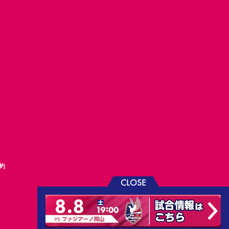
約
CLOSE