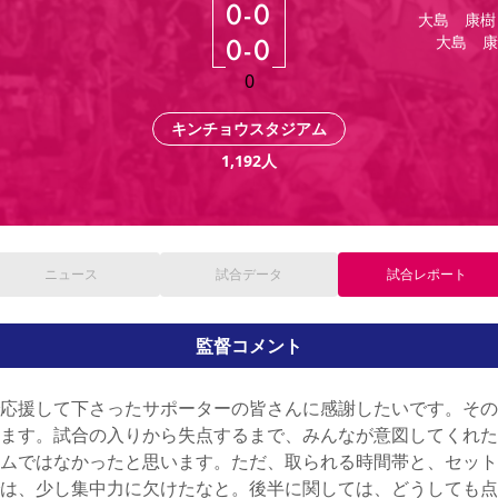
0
-
0
大島 康樹
大島 康
0
-
0
0
キンチョウスタジアム
1,192
人
ニュース
試合
データ
試合
レポート
監督コメント
応援して下さったサポーターの皆さんに感謝したいです。その
ます。試合の入りから失点するまで、みんなが意図してくれた
ムではなかったと思います。ただ、取られる時間帯と、セット
は、少し集中力に欠けたなと。後半に関しては、どうしても点