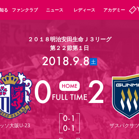
知る
ファンクラブ
ニュース
レディース
アカデミー
２０１８明治安田生命Ｊ３リーグ
定
ーズンシート
ホームタウン
婚姻届・出生届・命名書
法人シーズンシート
パートナー
スポーツクラブ
福祉サービス
メディア
第２２節第１日
ビス
2018.9.8
タッフ
ディース
セレッソアイデアちょうだいな
アカデミー
ハナサカプレーヤー
応援商店街
土
プログラム
観戦マナー&ルール
0
2
ート
活動レポート
SPORT POSITIVE LEAGUES
HOME
アウェイツアー
よくある質問
FULL TIME
0
-
1
ーク長居
セレッソスポーツパーク舞洲
ッソ大阪U-23
ザスパクサ
0
-
1
子供のサッカースクール
大人のサッカースクール