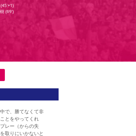
(
45'+1
)
樹
(
69'
)
中で、勝てなくて非
ことをやってくれ
プレー（からの失
を取りにいかないと