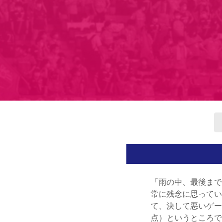
「雨の中、最後まで
常に残念に思ってい
て、決して悪いゲー
点）というところで