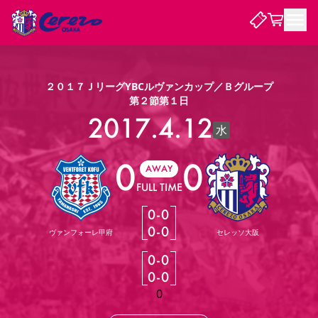
試合・チーム
２０１７ＪリーグYBCルヴァンカップ／Ｂグループ
第２節第１日
観戦する
2017.4.12
試合について
水
試合日程 / 結果
順位表
0
0
クラブを知る
チケット
AWAY
チームについて
FULL TIME
チケット情報
販売スケジュール
価格・席種
購入方法
選手・スタッフ
スケジュール
メディア情報
アクセス
レディース
シーズンシート
法人シーズンシート
福祉サービス
団体チケット
アカデミー
ハナサカプレーヤー
歴代所属選手
0
-
0
ファンクラブ
特定興行入場券
セレッソ大阪について
譲渡サービス
リセールサービス
0
-
0
ヴァンフォーレ甲府
セレッソ大阪
クラブ紹介
観戦ガイド
沿革
シーズン記録
求人情報
0
-
0
ニュース
ファンクラブ
初めて観戦ガイド
サポートする
キッズ向けサービス
グルメ
マッチデープログラム
0
-
0
観戦マナー&ルール
ビジターサポーター観戦ガイド
公式アプリ
SAKURA SOCIO
SAKURA POINT Program
招待券引換方法
パートナー企業募集中
セレッソ大阪VISAカード
0
サポートスタッフ
まいセレチケット
会員規定
婚姻届・出生届・命名書
セレッソアイデアちょうだいな
スタジアム
応援商店街
レディース
ニュース
Lise（ライセンスビジネス）