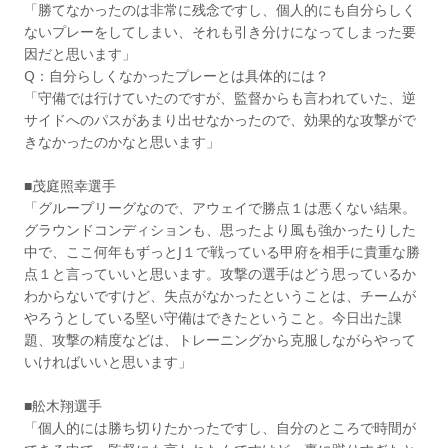
「勝てなかったのは非常に残念ですし、個人的にも自分らしく
ないプレーをしてしまい、それも引き分けになってしまった要
因だと思います」
Q：自分らしくなかったプレーとは具体的には？
「守備では行けていたのですが、監督からも言われていた、逆
サイドへのパスがあまり出せなかったので、効果的な攻撃がで
きなかったのかなと思います」
■茂庭照幸選手
「グループリーグなので、アウェイで勝点１は悪くない結果。
グラウンドコンディションも、思ったより風も強かったりした
中で、ここ何年もずっとJ１で戦っている甲府を相手に貴重な勝
点１と言っていいと思います。攻撃の選手はどう思っているか
わからないですけど、失点がなかったということは、チームが
やろうとしている堅い守備はできたということ。今日出た課
題、攻撃の精度などは、トレーニングから克服しながらやって
いければいいと思います」
■舩木翔選手
「個人的には勝ち切りたかったですし、自分のところで時間が