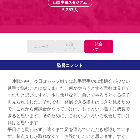
山梨中銀スタジアム
YANMAR HANASAKA STADIUM
すべて
チーム
グッズ
チケット
イベント
ファンクラブ
5,257
人
サステナビリティ
ホームタウン
パートナー
スポーツクラブ
メディア
30周年
DAZNで観戦
アカデミー
サステナビリティポリシー
SDGsのゴール
インパクトレポート
活動レポート
SPORT POSITIVE LEAGUES
取り組み実績
DAZNで観戦
スポーツクラブ
アウェイツアー
試合
試合
ニュース
スポーツクラブ
データ
レポート
アウェイツアー
関連団体/施設
よくある質問
監督コメント
長居公園
セレッソフットサルパーク
セレッソフットサルパーク長居
よくある質問
セレッソスポーツパーク舞洲
YANMAR HANASAKA STADIUM
「連戦の中、今日はカップ戦では若手選手や出場機会が少ない
セレッソ大阪アカデミー
子供のサッカースクール
大人のサッカースクール
その他スポーツクラブ
選手で臨むことになりました。何かやろうとする意欲は見せて
くれたと思いますが、少し焦りなど、急いでやろうとする様子
も見られました。それでも、発展できる姿もはっきり見えたの
で、これから何試合かやっていけば、もっといい選手に成長で
きると思います。そのために、これからいろいろ改善していけ
ればと思います。
平日にも関わらず、遠くまで足を運んでいただき感謝していま
す。勝点１しか取れなくて、お詫びしたいと思います。すぐ、