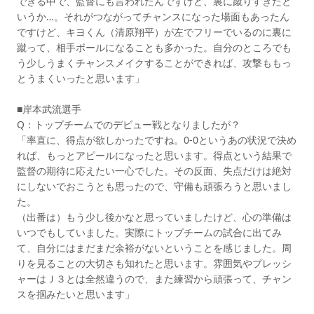
できる中で、監督にも言われたんですけど、裏に蹴りすぎたと
いうか…。それがつながってチャンスになった場面もあったん
ですけど、キヨくん（清原翔平）が左でフリーでいるのに裏に
蹴って、相手ボールになることも多かった。自分のところでも
う少しうまくチャンスメイクすることができれば、攻撃ももっ
とうまくいったと思います」
■岸本武流選手
Q：トップチームでのデビュー戦となりましたが？
「率直に、得点が欲しかったですね。0-0というあの状況で決め
れば、もっとアピールになったと思います。得点という結果で
監督の期待に応えたい一心でした。その反面、失点だけは絶対
にしないでおこうとも思ったので、守備も頑張ろうと思いまし
た。
（出番は）もう少し後かなと思っていましたけど、心の準備は
いつでもしていました。実際にトップチームの試合に出てみ
て、自分にはまだまだ余裕がないということを感じました。周
りを見ることの大切さも知れたと思います。雰囲気やプレッシ
ャーはＪ３とは全然違うので、また練習から頑張って、チャン
スを掴みたいと思います」