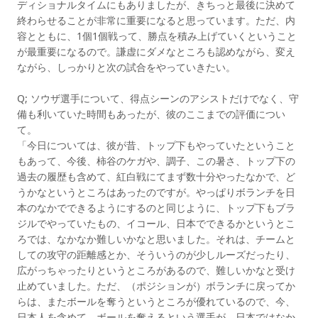
ディショナルタイムにもありましたが、きちっと最後に決めて
終わらせることが非常に重要になると思っています。ただ、内
容とともに、1個1個戦って、勝点を積み上げていくということ
が最重要になるので。謙虚にダメなところも認めながら、変え
ながら、しっかりと次の試合をやっていきたい。
Q; ソウザ選手について、得点シーンのアシストだけでなく、守
備も利いていた時間もあったが、彼のここまでの評価につい
て。
「今日については、彼が昔、トップ下もやっていたということ
もあって、今後、柿谷のケガや、調子、この暑さ、トップ下の
過去の履歴も含めて、紅白戦にてまず数十分やったなかで、ど
うかなというところはあったのですが。やっぱりボランチを日
本のなかでできるようにするのと同じように、トップ下もブラ
ジルでやっていたもの、イコール、日本でできるかというとこ
ろでは、なかなか難しいかなと思いました。それは、チームと
しての攻守の距離感とか、そういうのが少しルーズだったり、
広がっちゃったりというところがあるので、難しいかなと受け
止めていました。ただ、（ポジションが）ボランチに戻ってか
らは、またボールを奪うというところが優れているので、今、
日本人を含めて、ボールを奪えるという選手が、日本ではなか