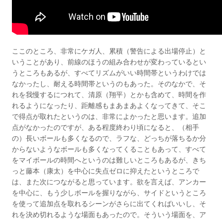
ここのところ、非常にケガ人、累積（警告による出場停止）と
いうことがあり、前線のほうの組み合わせが変わっているとい
うところもあるが、すべてリズムがいい時間帯というわけでは
なかったし、耐える時間帯というのもあった。そのなかで、そ
れを我慢するにつれて、清原（翔平）とかも含めて、時間を作
れるようになったり、距離感もまあまあよくなってきて、そこ
で得点が取れたというのは、非常によかったと思います。追加
点がなかったのですが、ある程度終わり頃になると、（相手
の）長いボールも多くなるので、ラフな、どっちが落ちるか分
からないようなボールも多くなってくることもあって、すべて
をマイボールの時間へというのは難しいところもあるが、きち
っと藤本（康太）を中心に失点ゼロに抑えたというところで
は、また次につながると思っています。欲を言えば、アンカー
を中心に、もう少しボールを握りながら、サイドというところ
を使って追加点を取れるシーンがさらに出てくればいいし、そ
れを決め切れるような場面もあったので。そういう場面を、ア