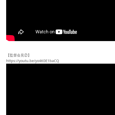
【監督会見②】
https://youtu.be/yo4K0E1baCQ