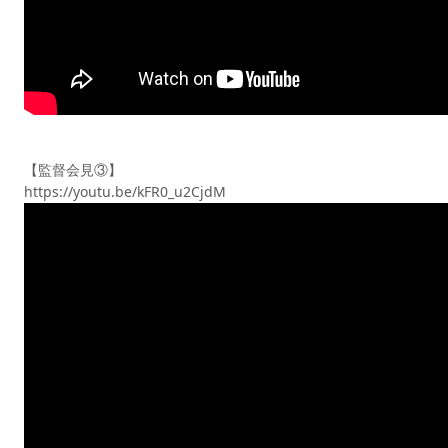
【監督会見③】
https://youtu.be/kFR0_u2CjdM