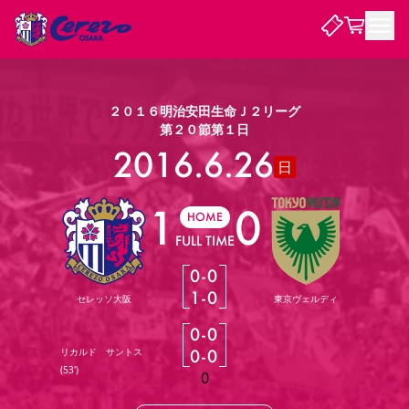
試合・チーム
２０１６明治安田生命Ｊ２リーグ
第２０節第１日
観戦する
2016.6.26
試合について
日
試合日程 / 結果
順位表
1
0
クラブを知る
チケット
HOME
チームについて
FULL TIME
チケット情報
販売スケジュール
価格・席種
購入方法
選手・スタッフ
スケジュール
メディア情報
アクセス
レディース
シーズンシート
法人シーズンシート
福祉サービス
団体チケット
アカデミー
ハナサカプレーヤー
歴代所属選手
0
-
0
ファンクラブ
特定興行入場券
セレッソ大阪について
譲渡サービス
リセールサービス
1
-
0
セレッソ大阪
東京ヴェルディ
クラブ紹介
観戦ガイド
沿革
シーズン記録
求人情報
0
-
0
ニュース
ファンクラブ
初めて観戦ガイド
サポートする
キッズ向けサービス
グルメ
マッチデープログラム
リカルド サントス
0
-
0
観戦マナー&ルール
ビジターサポーター観戦ガイド
公式アプリ
(
53'
)
SAKURA SOCIO
招待券引換方法
まいセレチケット
会員規定
パートナー企業募集中
セレッソ大阪VISAカード
0
サポートスタッフ
婚姻届・出生届・命名書
セレッソアイデアちょうだいな
スタジアム
応援商店街
レディース
ニュース
Lise（ライセンスビジネス）