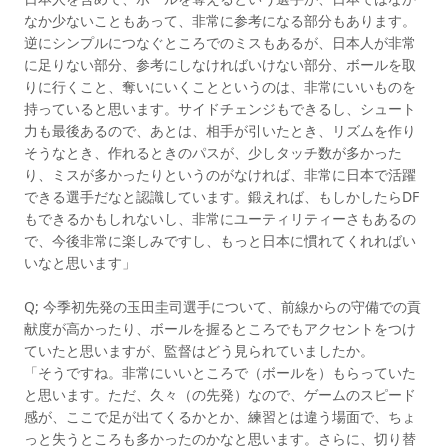
なか少ないこともあって、非常に参考になる部分もあります。
逆にシンプルにつなぐところでのミスもあるが、日本人が非常
に足りない部分、参考にしなければいけない部分、ボールを取
りに行くこと、奪いにいくことというのは、非常にいいものを
持っていると思います。サイドチェンジもできるし、シュート
力も最後あるので、あとは、相手が引いたとき、リズムを作り
そうなとき、作れるときのパスが、少しタッチ数が多かった
り、ミスが多かったりというのがなければ、非常に日本で活躍
できる選手だなと認識しています。鍛えれば、もしかしたらDF
もできるかもしれないし、非常にユーティリティーさもあるの
で、今後非常に楽しみですし、もっと日本に慣れてくれればい
いなと思います」
Q; 今季初先発の玉田圭司選手について、前線からの守備での貢
献度が高かったり、ボールを握るところでもアクセントをつけ
ていたと思いますが、監督はどう見られていましたか。
「そうですね。非常にいいところで（ボールを）もらっていた
と思います。ただ、久々（の先発）なので、ゲームのスピード
感が、ここで足が出てくるかとか、練習とは違う場面で、ちょ
っと失うところも多かったのかなと思います。さらに、切り替