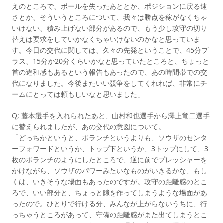
えのところで、ボールを失ったあととか、ポジションに戻る速
さとか、そういうところについて、我々は勝点を稼がなくちゃ
いけない、積み上げない部分があるので、もう少し攻守の切り
替えは要求をしていかなくちゃいけないのかなと思っていま
す。今日の交代に関しては、久々の先発ということで、45分プ
ラス、15分か20分くらいかなと思っていたところと、ちょっと
首の違和感もあるという報告もあったので、あの時間帯での交
代になりました。今後またいい競争をしてくれれば、非常にチ
ームにとっては頼もしいなと思いました」
Q; 藤本選手を入れられたあと、山村和也選手から澤上竜二選手
に替えられましたが、あの交代の意図について。
「どっちかというと、ボランチというよりも、ソウザのセンタ
ーフォワードというか、トップ下というか、3トップにして、3
枚のボランチのようにしたところで、逆に前でプレッシャーを
かけながら、ソウザのパワーみたいなものがいきるかな、もし
くは、いきそうな場面もあったのですが。攻守の距離感のとこ
ろで、いい部分と、ちょっと隙を作ってしまうような場面があ
ったので。ひとりで行ける分、みんなが上がらないうちに、行
っちゃうところがあって、守備の距離感がまた出てしまうとこ