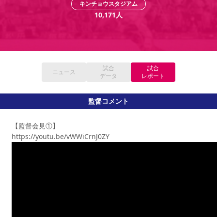
キンチョウスタジアム
YANMAR HANASAKA STADIUM
すべて
チーム
グッズ
チケット
イベント
ファンクラブ
10,171
人
サステナビリティ
ホームタウン
パートナー
スポーツクラブ
メディア
30周年
DAZNで観戦
アカデミー
サステナビリティポリシー
SDGsのゴール
インパクトレポート
活動レポート
SPORT POSITIVE LEAGUES
取り組み実績
DAZNで観戦
スポーツクラブ
アウェイツアー
試合
試合
ニュース
スポーツクラブ
データ
レポート
アウェイツアー
関連団体/施設
よくある質問
監督コメント
長居公園
セレッソフットサルパーク
セレッソフットサルパーク長居
よくある質問
セレッソスポーツパーク舞洲
YANMAR HANASAKA STADIUM
【監督会見①】
セレッソ大阪アカデミー
子供のサッカースクール
大人のサッカースクール
その他スポーツクラブ
https://youtu.be/vWWiCrnJ0ZY