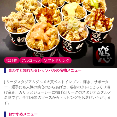
揚げ物
アルコール
ソフトドリンク
言わずと知れたセレッソバルの名物メニュー
J リーグスタジアムグルメ大賞ベストイレブンに輝き、サポータ
ー・選手にも人気の鶴心のからあげは、秘伝のタレにじっくり漬
け込み、カリッとジューシーに揚げたJリーグのスタジアムグルメ
名物です。全11種類のソースからトッピングをお選びいただけま
す。
おすすめメニュー