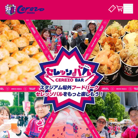
試合・チーム
観戦する
試合について
試合日程 / 結果
順位表
クラブを知る
チケット
チームについて
チケット情報
販売スケジュール
価格・席種
購入方法
選手・スタッフ
スケジュール
メディア情報
アクセス
レディース
シーズンシート
法人シーズンシート
福祉サービス
団体チケット
アカデミー
ハナサカプレーヤー
歴代所属選手
ファンクラブ
特定興行入場券
セレッソ大阪について
譲渡サービス
リセールサービス
クラブ紹介
観戦ガイド
沿革
シーズン記録
求人情報
ニュース
ファンクラブ
初めて観戦ガイド
サポートする
キッズ向けサービス
グルメ
マッチデープログラム
観戦マナー&ルール
ビジターサポーター観戦ガイド
公式アプリ
SAKURA SOCIO
招待券引換方法
まいセレチケット
会員規定
パートナー企業募集中
セレッソ大阪VISAカード
サポートスタッフ
婚姻届・出生届・命名書
セレッソアイデアちょうだいな
スタジアム
応援商店街
レディース
ニュース
Lise（ライセンスビジネス）