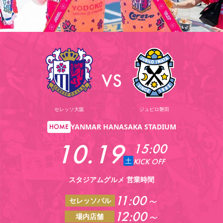
YANMAR HANASAKA STADIUM
すべて
チーム
グッズ
チケット
イベント
ファンクラブ
サステナビリティ
ホームタウン
パートナー
スポーツクラブ
メディア
30周年
DAZNで観戦
アカデミー
サステナビリティポリシー
SDGsのゴール
インパクトレポート
活動レポート
SPORT POSITIVE LEAGUES
取り組み実績
DAZNで観戦
スポーツクラブ
アウェイツアー
VS
スポーツクラブ
アウェイツアー
関連団体/施設
よくある質問
セレッソ大阪
ジュビロ磐田
長居公園
セレッソフットサルパーク
セレッソフットサルパーク長居
よくある質問
セレッソスポーツパーク舞洲
YANMAR HANASAKA STADIUM
YANMAR HANASAKA STADIUM
HOME
セレッソ大阪アカデミー
子供のサッカースクール
大人のサッカースクール
その他スポーツクラブ
10.19
15:00
土
KICK OFF
スタジアムグルメ 営業時間
11:00～
セレッソバル
12:00～
場内店舗