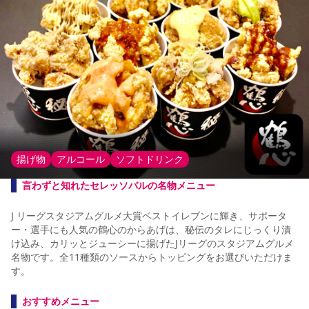
揚げ物
アルコール
ソフトドリンク
言わずと知れたセレッソバルの名物メニュー
J リーグスタジアムグルメ大賞ベストイレブンに輝き、サポータ
ー・選手にも人気の鶴心のからあげは、秘伝のタレにじっくり漬
け込み、カリッとジューシーに揚げたJリーグのスタジアムグルメ
名物です。全11種類のソースからトッピングをお選びいただけま
す。
おすすめメニュー