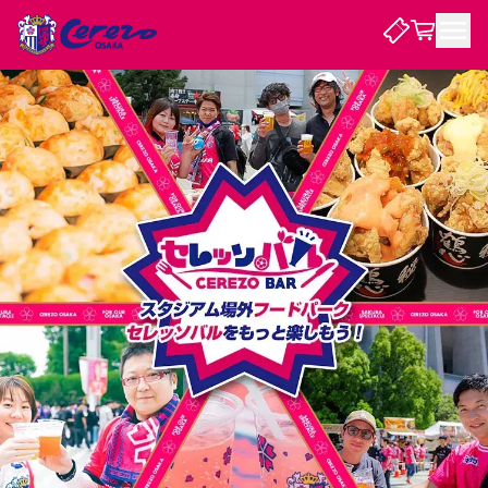
試合・チーム
観戦する
試合について
試合日程 / 結果
順位表
クラブを知る
チケット
チームについて
チケット情報
販売スケジュール
価格・席種
購入方法
選手・スタッフ
スケジュール
メディア情報
アクセス
レディース
シーズンシート
法人シーズンシート
福祉サービス
団体チケット
アカデミー
ハナサカプレーヤー
歴代所属選手
ファンクラブ
特定興行入場券
セレッソ大阪について
譲渡サービス
リセールサービス
クラブ紹介
観戦ガイド
沿革
シーズン記録
求人情報
ニュース
ファンクラブ
初めて観戦ガイド
サポートする
キッズ向けサービス
グルメ
マッチデープログラム
観戦マナー&ルール
ビジターサポーター観戦ガイド
公式アプリ
SAKURA SOCIO
SAKURA POINT Program
招待券引換方法
先行入場
パートナー企業募集中
セレッソ大阪VISAカード
サポートスタッフ
まいセレチケット
会員規定
婚姻届・出生届・命名書
セレッソアイデアちょうだいな
スタジアム
応援商店街
レディース
ニュース
Lise（ライセンスビジネス）