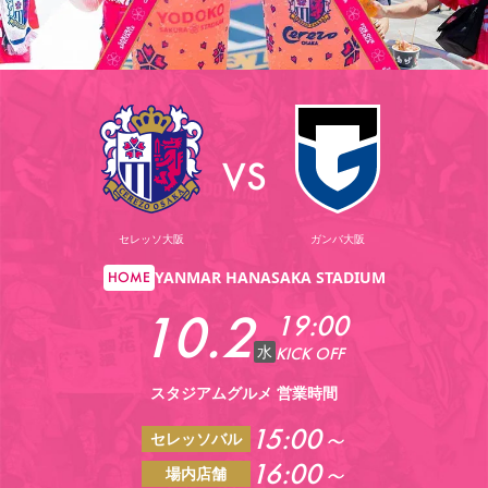
YANMAR HANASAKA STADIUM
すべて
チーム
グッズ
チケット
イベント
ファンクラブ
サステナビリティ
ホームタウン
パートナー
スポーツクラブ
メディア
30周年
DAZNで観戦
アカデミー
サステナビリティポリシー
SDGsのゴール
インパクトレポート
活動レポート
SPORT POSITIVE LEAGUES
取り組み実績
DAZNで観戦
スポーツクラブ
アウェイツアー
VS
スポーツクラブ
アウェイツアー
関連団体/施設
よくある質問
セレッソ大阪
ガンバ大阪
長居公園
セレッソフットサルパーク
セレッソフットサルパーク長居
よくある質問
セレッソスポーツパーク舞洲
YANMAR HANASAKA STADIUM
YANMAR HANASAKA STADIUM
HOME
セレッソ大阪アカデミー
子供のサッカースクール
大人のサッカースクール
その他スポーツクラブ
10.2
19:00
水
KICK OFF
スタジアムグルメ 営業時間
15:00～
セレッソバル
16:00～
場内店舗