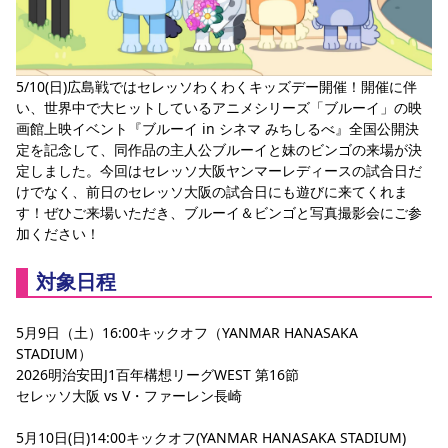
スポーツクラブ
スポーツクラブ
5/10(日)広島戦ではセレッソわくわくキッズデー開催！開催に伴
い、世界中で大ヒットしているアニメシリーズ「ブルーイ」の映
画館上映イベント『ブルーイ in シネマ みちしるべ』全国公開決
定を記念して、同作品の主人公ブルーイと妹のビンゴの来場が決
定しました。今回はセレッソ大阪ヤンマーレディースの試合日だ
けでなく、前日のセレッソ大阪の試合日にも遊びに来てくれま
す！ぜひご来場いただき、ブルーイ＆ビンゴと写真撮影会にご参
加ください！
対象日程
5月9日（土）16:00キックオフ（YANMAR HANASAKA 
STADIUM）
2026明治安田J1百年構想リーグWEST 第16節
セレッソ大阪 vs V・ファーレン長崎
5月10日(日)14:00キックオフ(YANMAR HANASAKA STADIUM)