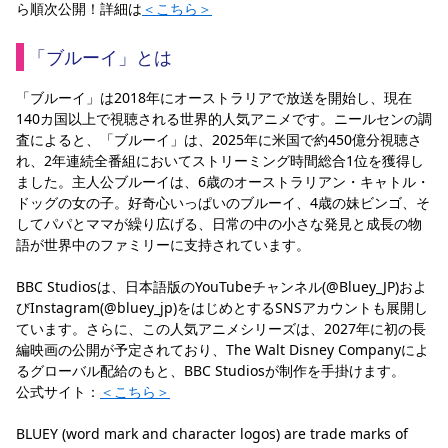
ら順次公開！詳細は
＜こちら＞
「ブルーイ」とは
「ブルーイ」は2018年にオーストラリアで放送を開始し、現在
140カ国以上で視聴される世界的人気アニメです。ニールセンの調
査によると、「ブルーイ」は、2025年に米国で約450億分視聴さ
れ、2年連続全番組においてストリーミング時間総合1位を獲得し
ました。主人公ブルーイは、6歳のオーストラリアン・キャトル・
ドッグの女の子。好奇心いっぱいのブルーイ、4歳の妹ビンゴ、そ
してパパとママが繰り広げる、日常の中の小さな発見と成長の物
語が世界中のファミリーに支持されています。
BBC Studiosは、日本語版のYouTubeチャンネル(@Bluey_JP)およ
びInstagram(@bluey_jp)をはじめとするSNSアカウントも展開し
ています。さらに、この人気アニメシリーズは、2027年に初の長
編映画の公開が予定されており、The Walt Disney Companyによ
るグローバル配給のもと、BBC Studiosが制作を手掛けます。
公式サイト：
＜こちら＞
BLUEY (word mark and character logos) are trade marks of 