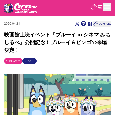
2026.04.21
COPY URL
試合・チーム
映画館上映イベント『ブルーイ in シネマ みち
しるべ』公開記念！ブルーイ＆ビンゴの来場
観戦する
試合について
決定！
試合日程 / 結果
順位表
クラブを知る
チケット
5/10 広島戦
イベント
チームについて
チケット情報
価格・席種
シーズンシート
選手・スタッフ
スケジュール
アクセス
セレッソ大阪
アカデミー
ニュース
セレッソ大阪ヤンマーレデ
観戦ガイド
ィースについて
キッズ向けサービス
観戦マナー&ルール
クラブ紹介
沿革
シーズン記録
セレッソ大阪
ニュース
スタジアム
サポートする
すべて
チーム
グッズ
チケット
イベント
パートナー
YANMAR HANASAKA STADIUM
パートナー・スポンサー一覧
アカデミー