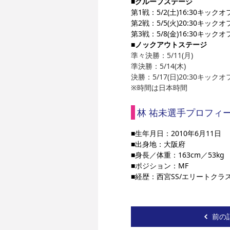
■グループステージ
第1戦：5/2(土)16:30キックオフvs
第2戦：5/5(火)20:30キックオフ v
第3戦：5/8(金)16:30キックオフ 
■ノックアウトステージ
準々決勝：5/11(月)
準決勝：5/14(木)
決勝：5/17(日)20:30キックオフ（S
※時間は日本時間
林 祐未選手プロフィ
■生年月日：2010年6月11日
■出身地：大阪府
■身長／体重：163cm／53kg
■ポジション：MF
■経歴：
西宮SS/エリートクラ
前の