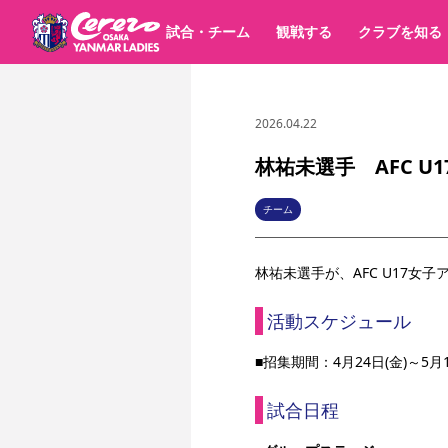
試合・チーム
観戦する
クラブを知る
2026.04.22
試合日程 / 結果
チケット情報
すべて
チーム
価格・席種
順位表
グッズ
チケット
シーズンシート
イベント
パートナー
クラブ紹介
沿革
シーズン記録
林祐未選手 AFC U
選手・スタッフ
キッズ向けサービス
スケジュール
観戦マナー&ルール
アクセス
セレッソ大阪
ア
パートナー・スポンサー一覧
チーム
YANMAR HANASAKA STADIUM
スポーツクラブ
林祐未選手
が、
AFC U17女
活動スケジュール
■招集期間：
4月24日(金)～5月1
試合日程