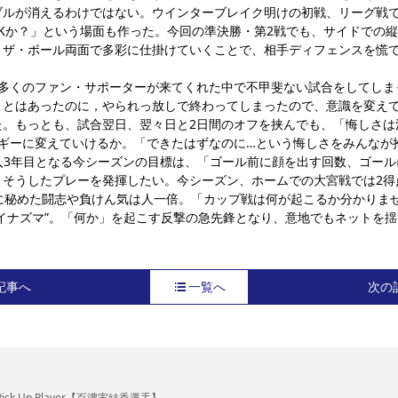
ブルが消えるわけではない。ウインターブレイク明けの初戦、リーグ戦
Kか？」という場面も作った。今回の準決勝・第2戦でも、サイドでの
・ザ・ボール両面で多彩に仕掛けていくことで、相手ディフェンスを慌
け多くのファン・サポーターが来てくれた中で不甲斐ない試合をしてしま
ことはあったのに，やられっ放しで終わってしまったので、意識を変え
た。もっとも、試合翌日、翌々日と2日間のオフを挟んでも、「悔しさは
ルギーに変えていけるか。「できたはずなのに…という悔しさをみんなが
入3年目となる今シーズンの目標は、「ゴール前に顔を出す回数、ゴー
、そうしたプレーを発揮したい。今シーズン、ホームでの大宮戦では2得
内に秘めた闘志や負けん気は人一倍。「カップ戦は何が起こるか分かりま
イナズマ”。「何か」を起こす反撃の急先鋒となり、意地でもネットを
記事へ
一覧へ
次の
Pick Up Player【百濃実結香選手】