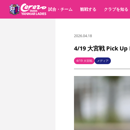
試合・チーム
観戦する
クラブを知る
2026.04.18
試合日程 / 結果
チケット情報
すべて
チーム
価格・席種
順位表
グッズ
チケット
シーズンシート
イベント
パートナー
クラブ紹介
沿革
シーズン記録
4/19 大宮戦 Pick 
選手・スタッフ
キッズ向けサービス
スケジュール
観戦マナー&ルール
アクセス
セレッソ大阪
ア
パートナー・スポンサー一覧
4/19 大宮戦
メディア
YANMAR HANASAKA STADIUM
スポーツクラブ