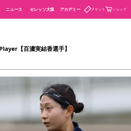
ニュース
セレッソ大阪
アカデミー
チケット
ショップ
Up Player【百濃実結香選手】
カデミー