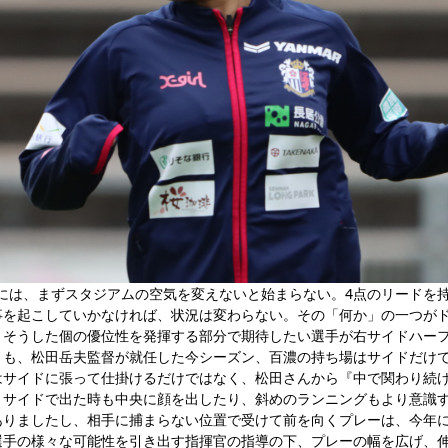
ためには、まずスタジアムの空気を変えないと始まらない。4点のリードを
事を起こしていかなければ、状況は変わらない。その「何か」の一つが
。そうした個の優位性を発揮する部分で期待したい選手が右サイドハー
とも、松田岳夫監督が就任した今シーズン、百濃の持ち場はサイドだけ
はサイドに張って仕掛けるだけではなく、松田さんから『中で関わり続
、サイドで出た時も中央に顔を出したり、斜めのランニングもより意識
ありましたし、相手に捕まらない位置で受けて前を向くプレーは、今年
選手の様々な可能性を引き出す指揮官の指導の下、プレーの幅を広げ、