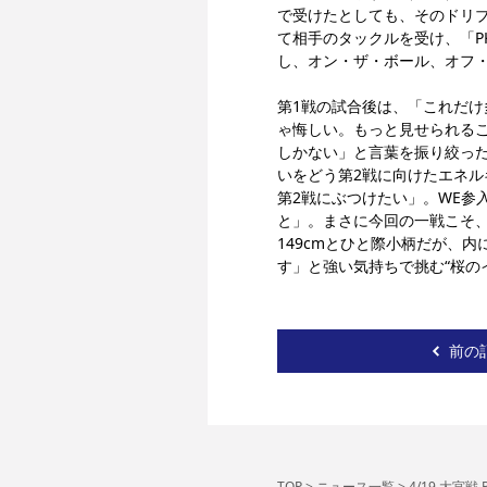
で受けたとしても、そのドリ
て相手のタックルを受け、「P
し、オン・ザ・ボール、オフ
第1戦の試合後は、「これだ
ゃ悔しい。もっと見せられる
しかない」と言葉を振り絞っ
いをどう第2戦に向けたエネ
第2戦にぶつけたい」。WE参
と」。まさに今回の一戦こそ
149cmとひと際小柄だが、
す」と強い気持ちで挑む“桜の
前の
TOP
>
ニュース一覧
>
4/19 大宮戦 