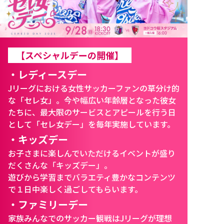
【スペシャルデーの開催】
・レディースデー
Jリーグにおける女性サッカーファンの草分け的
な「セレ女」。今や幅広い年齢層となった彼女
たちに、最大限のサービスとアピールを行う日
として「セレ女デー」を毎年実施しています。
・キッズデー
お子さまに楽しんでいただけるイベントが盛り
だくさんな「キッズデー」。
遊びから学習までバラエティ豊かなコンテンツ
で１日中楽しく過ごしてもらいます。
・ファミリーデー
家族みんなでのサッカー観戦はJリーグが理想