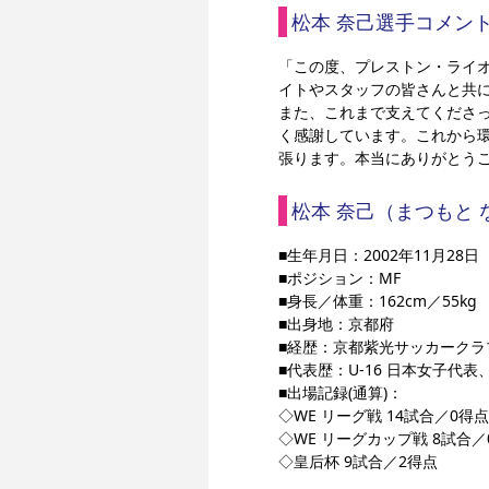
松本 奈己選手コメン
「この度、プレストン・ライオ
イトやスタッフの皆さんと共
また、これまで支えてくださ
く感謝しています。これから
張ります。本当にありがとう
松本 奈己（まつもと
■生年月日：2002年11月28日
■ポジション：MF
■身長／体重：162cm／55kg
■出身地：京都府
■経歴：京都紫光サッカーク
■代表歴：U-16 日本女子代表、
■出場記録(通算)：
◇WE リーグ戦 14試合／0得点
◇WE リーグカップ戦 8試合／
◇皇后杯 9試合／2得点