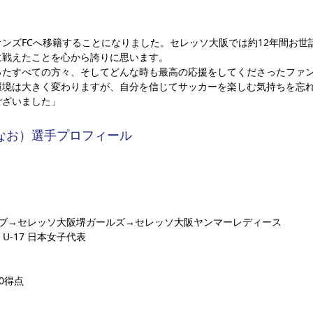
ト
ンズFCへ移籍することになりました。セレッソ大阪では約12年間お世
に戦えたことを心から誇りに思います。
ったすべての方々、そしてどんな時も最高の応援をしてくださったファ
環境は大きく変わりますが、自分を信じてサッカーを楽しむ気持ちを忘
ございました」
 なお）選手プロフィール
ラブ→セレッソ大阪堺ガールズ→セレッソ大阪ヤンマーレディース
U-17 日本女子代表
0得点