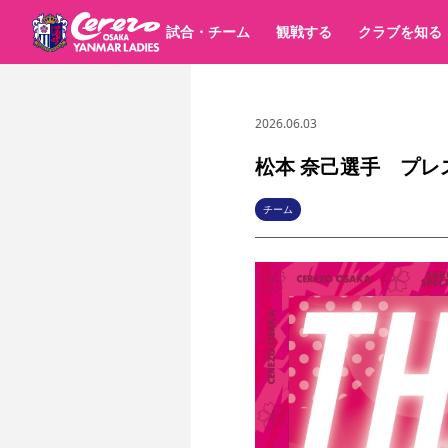
試合・チーム
観戦する
クラブを知る
2026.06.03
試合日程 / 結果
チケット情報
すべて
チーム
価格・席種
順位表
グッズ
チケット
シーズンシート
イベント
パートナー
クラブ紹介
沿革
シーズン記録
松本 奈己選手 プレ
選手・スタッフ
キッズ向けサービス
スケジュール
観戦マナー&ルール
アクセス
セレッソ大阪
ア
パートナー・スポンサー一覧
チーム
YANMAR HANASAKA STADIUM
スポーツクラブ