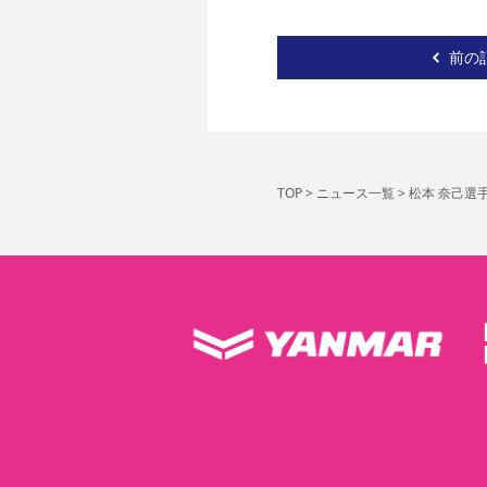
前の
TOP
>
ニュース一覧
>
松本 奈己選