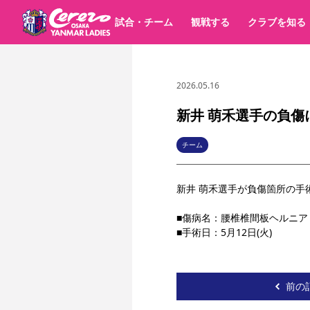
試合・チーム
観戦する
クラブを知る
2026.05.16
試合日程 / 結果
チケット情報
すべて
チーム
価格・席種
順位表
グッズ
チケット
シーズンシート
イベント
パートナー
クラブ紹介
沿革
シーズン記録
新井 萌禾選手の負傷
選手・スタッフ
キッズ向けサービス
スケジュール
観戦マナー&ルール
アクセス
セレッソ大阪
ア
パートナー・スポンサー一覧
チーム
YANMAR HANASAKA STADIUM
スポーツクラブ
新井 萌禾選手が負傷箇所の手
■傷病名：腰椎椎間板ヘルニア
■手術日：5月12日(火)
前の