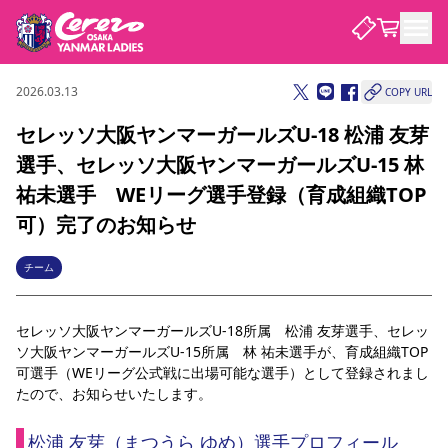
2026.03.13
COPY URL
試合・チーム
セレッソ大阪ヤンマーガールズU-18 松浦 友芽
選手、セレッソ大阪ヤンマーガールズU-15 林
観戦する
試合について
祐未選手 WEリーグ選手登録（育成組織TOP
試合日程 / 結果
順位表
可）完了のお知らせ
クラブを知る
チケット
チームについて
チーム
チケット情報
価格・席種
シーズンシート
選手・スタッフ
スケジュール
アクセス
セレッソ大阪
アカデミー
ニュース
セレッソ大阪ヤンマーレデ
観戦ガイド
ィースについて
セレッソ大阪ヤンマーガールズU-18所属　
松浦 友芽選手、
セレッ
キッズ向けサービス
観戦マナー&ルール
ソ大阪ヤンマーガールズU-15所属　
林 祐未選手が
、育成組織TOP
クラブ紹介
沿革
シーズン記録
セレッソ大阪
可選手（WEリーグ公式戦に出場可能な選手）として登録されまし
ニュース
スタジアム
サポートする
たので、お知らせいたします。
すべて
チーム
グッズ
チケット
イベント
パートナー
YANMAR HANASAKA STADIUM
パートナー・スポンサー一覧
アカデミー
松浦 友芽（まつうら ゆめ）選手プロフィール