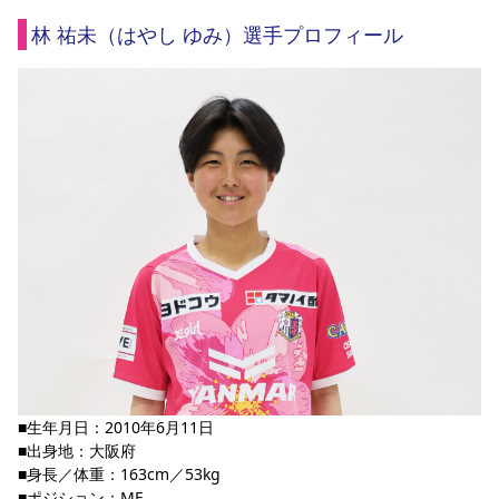
林 祐未（はやし ゆみ）選手プロフィール
■生年月日：2010年6月11日
■出身地：大阪府
■身長／体重：163cm／53kg
■ポジション：MF