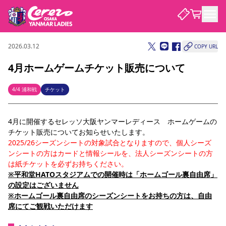
2026.03.12
COPY URL
試合・チーム
4月ホームゲームチケット販売について
観戦する
試合について
4/4 浦和戦
チケット
試合日程 / 結果
順位表
クラブを知る
チケット
4月に開催するセレッソ大阪ヤンマーレディース　ホームゲームの
チームについて
チケット販売についてお知らせいたします。
チケット情報
価格・席種
シーズンシート
選手・スタッフ
スケジュール
アクセス
セレッソ大阪
アカデミー
2025/26シーズンシートの対象試合となりますので、個人シーズ
ニュース
ンシートの方はカードと情報シールを、法人シーズンシートの方
セレッソ大阪ヤンマーレデ
観戦ガイド
ィースについて
は紙チケットを必ずお持ちください。
キッズ向けサービス
観戦マナー&ルール
※平和堂HATOスタジアムでの開催時は「ホームゴール裏自由席」
クラブ紹介
沿革
シーズン記録
の設定はございません
セレッソ大阪
ニュース
スタジアム
※ホームゴール裏自由席のシーズンシートをお持ちの方は、自由
サポートする
席にてご観戦いただけます
すべて
チーム
グッズ
チケット
イベント
パートナー
YANMAR HANASAKA STADIUM
パートナー・スポンサー一覧
アカデミー