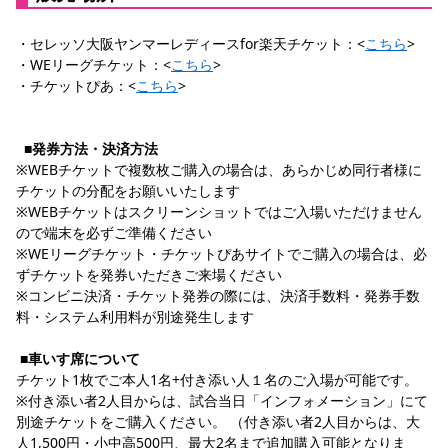
・セレッソ大阪ヤンマーレディースfor楽天チケット：<
こちら
>
・WEリーグチケット：<
こちら
>
・チケットぴあ：<
こちら
>
■発券方法・決済方法
※WEBチケットで複数枚ご購入の場合は、あらかじめ同行者様に
チケットの分配をお願いいたします
※WEBチケットはスクリーンショットではご入場いただけません
ので端末を必ずご準備ください
※WEリーグチケット・チケットぴあサイトでご購入の場合は、必
ずチケットを発券いただきご来場ください
※コンビニ決済・チケット発券の際には、決済手数料・発券手数
料・システム利用料が別途発生します
■車いす席について
チケット1枚でご本人1名+付き添い人１名のご入場が可能です。
※付き添い者2人目からは、試合当日「インフォメーション」にて
別途チケットをご購入ください。 （付き添い者2人目からは、大
人1,500円・小中高500円、最大2名まで追加購入可能となりま