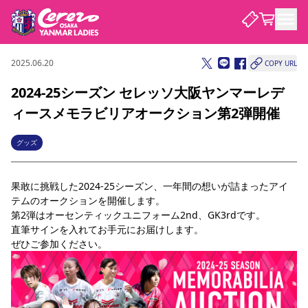
2025.06.20
COPY URL
試合・チーム
2024-25シーズン セレッソ大阪ヤンマーレデ
ィースメモラビリアオークション第2弾開催
観戦する
試合について
試合日程 / 結果
順位表
グッズ
クラブを知る
チケット
チームについて
果敢に挑戦した2024-25シーズン、一年間の想いが詰まったアイ
チケット情報
価格・席種
シーズンシート
選手・スタッフ
スケジュール
アクセス
セレッソ大阪
アカデミー
テムのオークションを開催します。
ニュース
セレッソ大阪ヤンマーレデ
観戦ガイド
第2弾はオーセンティックユニフォーム2nd、GK3rdです。
ィースについて
直筆サインを入れてお手元にお届けします。
キッズ向けサービス
観戦マナー&ルール
ぜひご参加ください。
クラブ紹介
沿革
シーズン記録
セレッソ大阪
ニュース
スタジアム
サポートする
すべて
チーム
グッズ
チケット
イベント
パートナー
YANMAR HANASAKA STADIUM
パートナー・スポンサー一覧
アカデミー