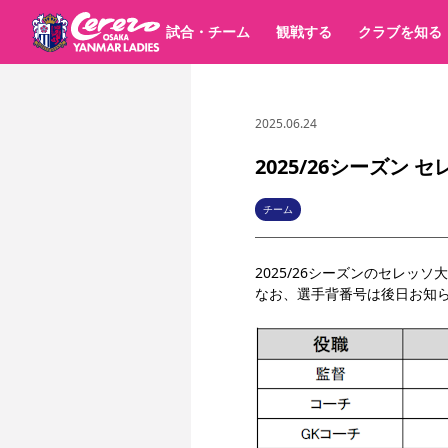
試合・チーム
観戦する
クラブを知る
2025.06.24
試合日程 / 結果
チケット情報
すべて
チーム
価格・席種
順位表
グッズ
チケット
シーズンシート
イベント
パートナー
クラブ紹介
沿革
シーズン記録
2025/26シーズン
選手・スタッフ
キッズ向けサービス
スケジュール
観戦マナー&ルール
アクセス
セレッソ大阪
ア
パートナー・スポンサー一覧
チーム
YANMAR HANASAKA STADIUM
スポーツクラブ
2025/26シーズンのセレ
なお、選手背番号は後日お知