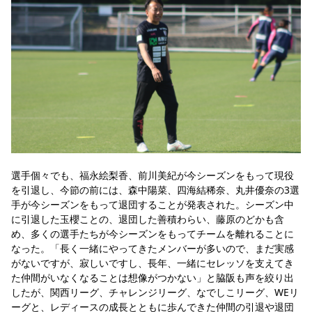
選手個々でも、福永絵梨香、前川美紀が今シーズンをもって現役
を引退し、今節の前には、森中陽菜、四海結稀奈、丸井優奈の3選
手が今シーズンをもって退団することが発表された。シーズン中
に引退した玉櫻ことの、退団した善積わらい、藤原のどかも含
め、多くの選手たちが今シーズンをもってチームを離れることに
なった。「長く一緒にやってきたメンバーが多いので、まだ実感
がないですが、寂しいですし、長年、一緒にセレッソを支えてき
た仲間がいなくなることは想像がつかない」と脇阪も声を絞り出
したが、関西リーグ、チャレンジリーグ、なでしこリーグ、WEリ
ーグと、レディースの成長とともに歩んできた仲間の引退や退団