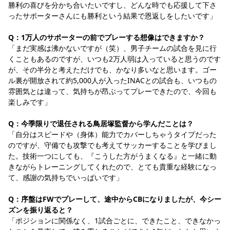
勝利の喜びを分かち合いたいですし、どんな時でも応援して下さ
ったサポーターさんにも勝利という結果で恩返しをしたいです」
Q：1万人のサポーターの前でプレーする想像はできますか？
「まだ実感は沸かないですが（笑）、男子チームの試合を見に行
くこともあるのですが、いつも2万人弱は入っていると思うのです
が、その半分と考えただけでも、かなり多いなと思います。ゴー
ル裏が開放されて約5,000人が入ったINACとの試合も、いつもの
雰囲気とは違って、気持ちが昂ぶってプレーできたので、今回も
楽しみです」
Q：今季限りで退任される鳥居塚監督から学んだことは？
「自分はスピードや（身体）能力でカバーしちゃうタイプだった
のですが、守備でも攻撃でも考えてサッカーすることを学びまし
た。技術一つにしても、『こうした方がうまくなる』と一緒に動
きながらトレーニングしてくれたので、とても貴重な経験になっ
て、感謝の気持ちでいっぱいです」
Q：序盤はFWでプレーして、途中からCBになりましたが、今シー
ズンを振り返ると？
「ポジションに関係なく、1試合ごとに、できたこと、できなかっ