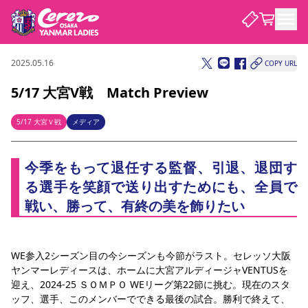
2025.05.16
COPY URL
試合・チーム
5/17 大宮V戦 Match Preview
観戦する
試合について
5/17 大宮Ｖ戦
メディア
試合日程 / 結果
順位表
クラブを知る
チケット
今季をもって退任する監督、引退、退団す
チームについて
る選手を笑顔で送り出すためにも、全員で
チケット情報
価格・席種
シーズンシート
選手・スタッフ
スケジュール
アクセス
セレッソ大阪
アカデミー
戦い、勝って、有終の美を飾りたい
ニュース
セレッソ大阪ヤンマーレデ
観戦ガイド
ィースについて
キッズ向けサービス
観戦マナー&ルール
クラブ紹介
沿革
シーズン記録
セレッソ大阪
WE参入2シーズン目の今シーズンも今節がラスト。セレッソ大阪
ニュース
スタジアム
ヤンマーレディースは、ホームに大宮アルディージャVENTUSを
サポートする
すべて
チーム
グッズ
チケット
イベント
パートナー
迎え、2024-25 ＳＯＭＰＯ WEリーグ第22節に挑む。現在のスタ
YANMAR HANASAKA STADIUM
パートナー・スポンサー一覧
ッフ、選手、このメンバーでできる最後の試合。勝利で終えて、
アカデミー