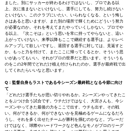
ました。別にサッカーが終わるわけではないし、プロである以
上、次に進まないといけないし、選手にしても、努力し続けない
といけない。このクラブにいたい、いられなくなる、という悔し
さはあると思いますが、また別の場所で輝くためにどういう努力
が必要なのか。それを考えてまたやっていくしかない。プロでや
る以上、『次こそは』という思いを常に持ってやらないと、這い
上がっていけない。来季以降もここで継続する選手は、よりレベ
ルアップして欲しいですし、退団する選手に対しては、見返すと
か、もっと力を付けて、またここに帰ってくるとか、そういう思
いがあってもいい。それがプロの世界だと思います。そういうも
のをこの2年間でどれだけ植え付けられたのか。選手が最終戦で出
してくれたらいいなと思います」
Q：監督自身もラストである今シーズン最終戦となる今節に向け
て
「どれだけ選手たちが思い切りやれるか。2シーズンやってきたこ
とをぶつけ合う試合です。ウチだけではなく、大宮さんも、今シ
ーズンやってきた最後の力をここで出す。ウチも出す。その戦
い。何ができるか、何ができないかを見極めるゲームになるだろ
うし、それを多く出せたチームが勝利を掴むのかなと。プレーだ
けではなく、球際やハードワークなど色んなモノがプロのリーグ