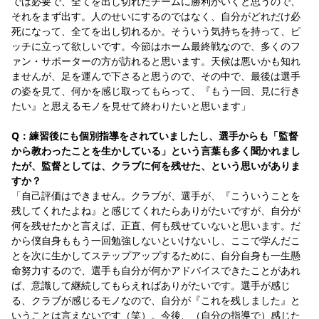
では必要で、全てを出し切れたチームに勝利がいくと思うので、
それをまず出す。人のせいにするのではなく、自分がどれだけ必
死になって、全てを出し切れるか。そういう気持ちを持って、ピ
ッチに立って欲しいです。今節はホーム最終戦なので、多くのフ
ァン・サポーターの方が訪れると思います。天候は悪いかも知れ
ませんが、足を運んで下さると思うので、その中で、最後は選手
の姿を見て、何かを感じ取ってもらって、『もう一回、見に行き
たい』と思えるモノを見せて終わりたいと思います」
Q：練習後にも個別指導をされていましたし、選手からも「監督
から教わったことを生かしている」という言葉も多く聞かれまし
たが、監督としては、クラブに何を残せた、という思いがありま
すか？
「自己評価はできません。クラブが、選手が、『こういうことを
残してくれたよね』と感じてくれたらありがたいですが、自分が
何を残せたかと言えば、正直、何も残せていないと思います。だ
から僕自身ももう一回勉強しないといけないし、ここで学んだこ
とを次に生かしてステップアップするために、自分自身も一生懸
命努力するので、選手も自分が何かアドバイスできたことがあれ
ば、意識して継続してもらえればありがたいです。選手が感じ
る、クラブが感じるモノなので、自分が『これを残しました』と
いうことは言えないです（笑）。今後、（自分の指導で）感じた