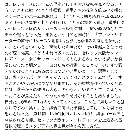
は、レディースのチームの歴史としても大きな転換点となる。そ
うしたともに戦ってきた指揮官、選手たちの花道を飾るべく挑む
今シーズンのホーム最終戦は、【＃1万人よ咲き誇れ～CEREZOフ
ァミリーいざ集結～】と銘打たれ、1万人の集客へ向け、選手自身
がセレッソ大阪のサッカースクールを訪問し、駅や商店街などで
チラシ配りも行った。集客という目的と同時に、「ファン・サポ
ーターの皆様に1シーズン応援いただいた感謝の気持ちを伝えた
い」という思いのもとに実現した企画だが、その発起人となった
のが森中陽菜。「どうすれば多くの方に、セレッソ大阪ヤンマー
レディース、女子サッカーを知ってもらえるか」という思いが発
端になったと明かし、「自分たちが行動することで、少しずつ変
えていけることはあるのではないかと思いました。選手として
は、多くのサポーターさんが入ってくれたスタジアムでプレーす
ることがやりがいにつながりますし、その環境を作っていくため
には、選手からの発信も大きいのかなと。やることで、見えなか
ったことが見えたり、やったからこそ分かることもありました。
自分たちが動いて1万人が入ってくれたら、こんなに嬉しいことは
ないですね（笑）」と、試合に向けた準備としては、やり切った
思いを語った。第11節・INAC神戸レオネッサ戦に続きゴール裏も
開放される今節。セレッソ大阪ヤンマーレディース史上最多の観
客数で埋まるスタジアムの雰囲気が今から楽しみだ。