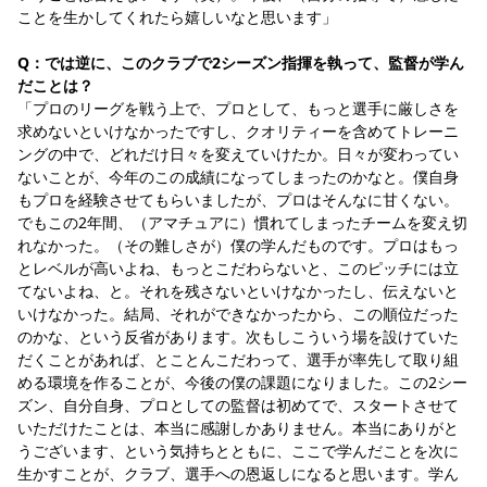
ことを生かしてくれたら嬉しいなと思います」
Q：では逆に、このクラブで2シーズン指揮を執って、監督が学ん
だことは？
「プロのリーグを戦う上で、プロとして、もっと選手に厳しさを
求めないといけなかったですし、クオリティーを含めてトレーニ
ングの中で、どれだけ日々を変えていけたか。日々が変わってい
ないことが、今年のこの成績になってしまったのかなと。僕自身
もプロを経験させてもらいましたが、プロはそんなに甘くない。
でもこの2年間、（アマチュアに）慣れてしまったチームを変え切
れなかった。（その難しさが）僕の学んだものです。プロはもっ
とレベルが高いよね、もっとこだわらないと、このピッチには立
てないよね、と。それを残さないといけなかったし、伝えないと
いけなかった。結局、それができなかったから、この順位だった
のかな、という反省があります。次もしこういう場を設けていた
だくことがあれば、とことんこだわって、選手が率先して取り組
める環境を作ることが、今後の僕の課題になりました。この2シー
ズン、自分自身、プロとしての監督は初めてで、スタートさせて
いただけたことは、本当に感謝しかありません。本当にありがと
うございます、という気持ちとともに、ここで学んだことを次に
生かすことが、クラブ、選手への恩返しになると思います。学ん