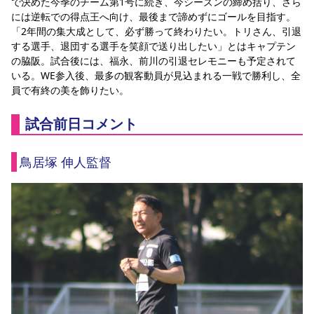
で決めた今季のチーム第1号に続き、今シーズンの締め括り、さら
には逆転での得点王へ向け、最後まで諦めずにゴールを目指す。
「2年間の集大成として、必ず勝って終わりたい。トリさん、引退
する選手、退団する選手を笑顔で送り出したい」とはキャプテン
の脇阪。試合後には、福永、前川の引退セレモニーも予定されて
いる。WE参入後、最多の観客動員が見込まれる一戦で勝利し、全
員で有終の美を飾りたい。
試合前日コメント
鳥居塚 伸人監督