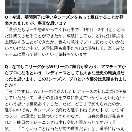
Q：今週、期間満了に伴い今シーズンをもって退任することが発
表されましたが、率直な思いは？
「選手たちは一生懸命やってくれた中で、1年目、2年目と、どれ
だけ成長させることができたか。成績にしても、どれだけ勝点を
上積みすることができたか。色んな意味でプロに変わっていかな
いといけない中で、来季以降も選手たちには期待して、楽しみな
チームに育って欲しいという気持ちでいます」
Q：なでしこリーグからWEリーグに舞台が変わり、アマチュアか
らプロになるという、レディースとしても大きな歴史の転換点だ
ったと思います。この2シーズン、プロという部分は意識されまし
たか？
「そうですね。WEリーグに参入したレディースの初代監督に任命
していただいて、選手の意識をプロに変えていかないといけない
という思いは当然ありました。ただ、どこまで変えられたのか。
選手の中でも、今シーズンで終わる選手も出てきた中で、少しず
つプロ（の環境）に近づいてきたかなと。（自身の退任が発表さ
れた）昨日のトレーニングは少し空気も重かったですが（苦
笑）、『こういうことは当たり前の世界だよ』と、選手には伝え