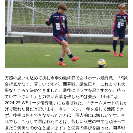
万感の思いを込めて挑む今季の最終節でありホーム最終戦。「9試
合得点がなく、苦しいですが、開幕戦、誕生日と、これまでも大
事なところで決めてきました。最後にドラマを起こすので、待っ
ていて下さい！」と力強い言葉を残したのは矢形。14日には、
2024-25 WEリーグ優秀選手にも選ばれた。「チームメートのおか
げで取れた賞だと思います。今シーズン、1年を通して活躍でき
ず、後半は何もできなかったことは、個人的には悔しいです。そ
れでも、こうして選ばれたことは、苦しい状態の中でも頑張って
きたご褒美なのかなと思います」と受賞の喜びを語った。開幕戦