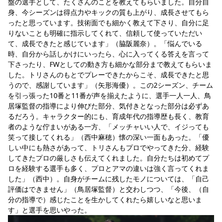
盤の選手として、たくさんのことを教えてもらいました。自分自
身、今シーズンは得点力やキックの質も上がり、成長させてもら
ったと思っています。技術面でも細かく教えて下さり、自分に足
りないことも明確に指示してくれて、信頼して使っていただい
て、成長できたと感じています」（脇阪麗奈）。「悩んでいる
時、自分から話しかけにいったら、心に入ってくる答えを言って
下さったり、FWとしての動き方も細かな部分まで教えてもらいま
した。トリさんのもとでプレーできたからこそ、成長できたと思
うので、感謝しています」（矢形海優）。この2シーズン、チーム
を引っ張った10番と11番が声を揃えたように、選手一人一人、鳥
居塚監督の指導により伸びた部分、気付きとなった部分は必ずあ
るだろう。キャラクター的にも、育成年代の指導歴も長く、教育
者のような佇まいがある一方、「メッチャいい人で、イジっても
笑って接してくれる」（西中麻穂）懐の深い一面もあった。「優
しい中にも熱さがあって、トリさんもプロでやってきた分、経験
してきたプロの厳しさも伝えてくれました。自分たちは初めてプ
ロを経験する選手も多く、プロとアマの違いは強く言ってくれま
した」（西中）。自身がチームに残したモノについては、「自己
評価はできません」（鳥居塚監督）と交わしつつ、「今後、（自
分の指導で）感じたことを生かしてくれたら嬉しいなと思いま
す」と選手を思いやった。