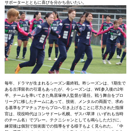
サポーターとともに喜びを分かち合いたい。
スポーツクラブ
スポーツクラブ
毎年、ドラマが生まれるシーズン最終戦。昨シーズンは、1期生で
ある古澤留衣の引退もあったが、今シーズンは、WE参入後の2年
半、チームを率いてきた鳥居塚伸人監督が退任。戦う舞台をプロ
リーグに移したチームにあって、技術、メンタルの両面で、求め
る基準をアマチュアからプロへ引き上げることに尽力された指揮
官は、現役時代はコンサドーレ札幌、ザスパ草津（いずれも当時
のチーム名）でプレー。テクニシャンとしても鳴らしただけに、
練習後は個別で技術面での指導をする様子もよく見られた。「中