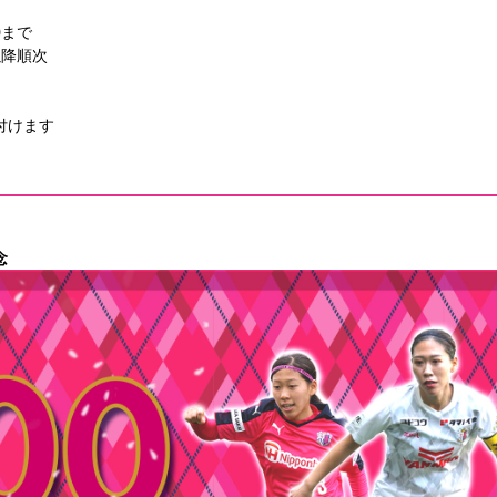
0まで
以降順次
け付けます
念