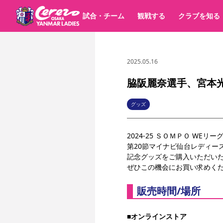
試合・チーム
観戦する
クラブを知る
2025.05.16
試合日程 / 結果
チケット情報
すべて
チーム
価格・席種
順位表
グッズ
チケット
シーズンシート
イベント
パートナー
クラブ紹介
沿革
シーズン記録
脇阪麗奈選手、宮本
選手・スタッフ
キッズ向けサービス
スケジュール
観戦マナー&ルール
アクセス
セレッソ大阪
ア
パートナー・スポンサー一覧
グッズ
YANMAR HANASAKA STADIUM
スポーツクラブ
2024-25 
ＳＯＭＰＯ 
WEリー
第20節マイナビ仙台レディ
記念グッズをご購入いただい
ぜひこの機会にお買い求めく
販売時間/場所
■オンラインストア　