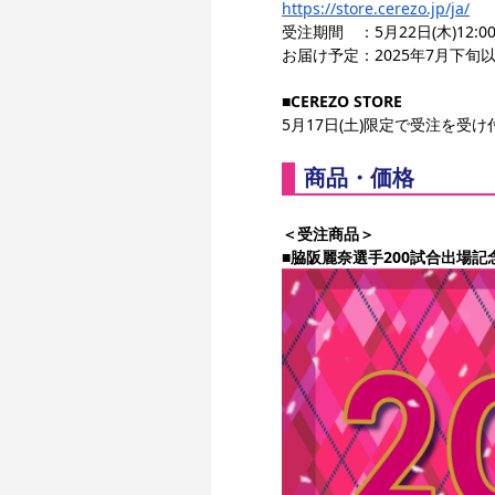
https://store.cerezo.jp/ja/
受注期間　：5月22日(木)12:0
お届け予定：2025年7月下旬
■CEREZO STORE
5月17日(土)限定で受注を受
商品・価格
＜受注商品＞
■
脇阪麗奈選手200試合出場記