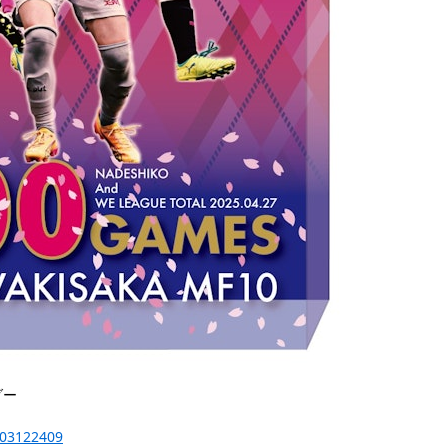
ダー
-203122409