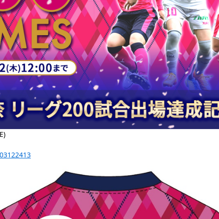
)
-203122413