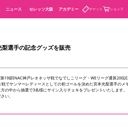
ニュース
セレッソ大阪
アカデミー
チケット
ショップ
光梨選手の記念グッズを販売
カデミー
グ第19節INAC神戸レオネッサ戦でなでしこリーグ・WEリーグ通算20
ース戦でヤンマーレディースとしての初ゴールを決めた宮本光梨選手のメ
た方の中から抽選で3名様にサイン入りチェキをプレゼントいたします。
ださい。