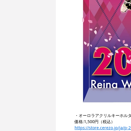
・オーロラアクリルキーホル
価
格:1,500円（税込）
https://store.cerezo.jp/ja/p