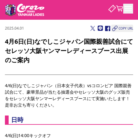
2025.04.01
COPY URL
試合・チーム
4月6日(日)なでしこジャパン国際親善試合にて
セレッソ大阪ヤンマーレディースブース出展
観戦する
試合について
のご案内
試合日程 / 結果
順位表
クラブを知る
チケット
チームについて
チケット情報
価格・席種
シーズンシート
選手・スタッフ
スケジュール
アクセス
セレッソ大阪
アカデミー
4/6(日)なでしこジャパン（日本女子代表）vsコロンビア 国際親善
試合にて、豪華景品が当たる抽選会やセレッソ大阪のグッズ販売
ニュース
セレッソ大阪ヤンマーレデ
観戦ガイド
をセレッソ大阪ヤンマーレディースブースにて実施いたします！
ィースについて
是非お立ち寄りください。
キッズ向けサービス
観戦マナー&ルール
クラブ紹介
沿革
シーズン記録
セレッソ大阪
ニュース
スタジアム
日時
サポートする
すべて
チーム
グッズ
チケット
イベント
パートナー
YANMAR HANASAKA STADIUM
パートナー・スポンサー一覧
アカデミー
4/6(日)14:00キックオフ