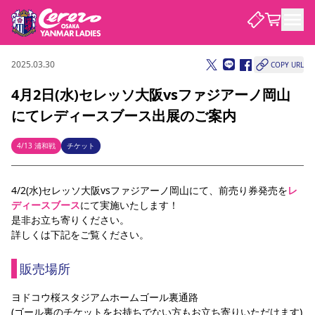
2025.03.30
COPY URL
試合・チーム
4月2日(水)セレッソ大阪vsファジアーノ岡山
にてレディースブース出展のご案内
観戦する
試合について
試合日程 / 結果
順位表
4/13 浦和戦
チケット
クラブを知る
チケット
チームについて
4/2(水)セレッソ大阪vsファジアーノ岡山にて、前売り券発売を
レ
チケット情報
価格・席種
シーズンシート
選手・スタッフ
スケジュール
アクセス
セレッソ大阪
アカデミー
ディースブース
にて実施いたします！
ニュース
セレッソ大阪ヤンマーレデ
観戦ガイド
是非お立ち寄りください。
ィースについて
詳しくは下記をご覧ください。
キッズ向けサービス
観戦マナー&ルール
クラブ紹介
沿革
シーズン記録
セレッソ大阪
ニュース
販売場所
スタジアム
サポートする
すべて
チーム
グッズ
チケット
イベント
パートナー
YANMAR HANASAKA STADIUM
ヨドコウ桜スタジアムホームゴール裏通路
パートナー・スポンサー一覧
アカデミー
(ゴール裏のチケットをお持ちでない方もお立ち寄りいただけます)