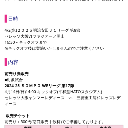
スポーツクラブ
スポーツクラブ
日時
4/2(水)２０２５明治安田Ｊ１リーグ 第8節
セレッソ大阪vsファジアーノ岡山
16:30～キックオフまで
※キックオフ後は実施いたしませんのでご注意ください
内容
前売り券販売
■対象試合
2024-25 ＳＯＭＰＯ WEリーグ 第17節
4月14日(日)14:00 キックオフ(平和堂HATOスタジアム)
セレッソ大阪ヤンマーレディース　vs　三菱重工浦和レッズレデ
ィース
販売チケット
前売り＋500円(窓口販売手数料)でご準備しております。