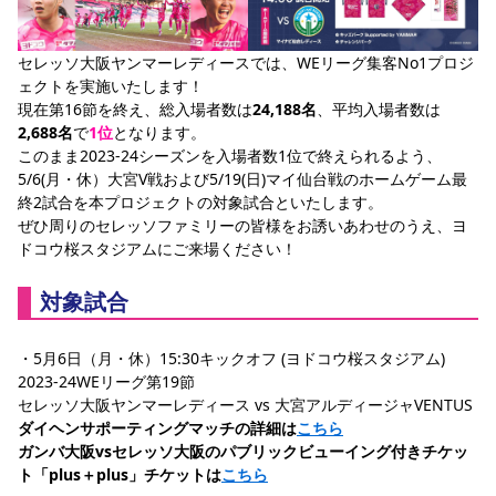
スポーツクラブ
スポーツクラブ
セレッソ大阪ヤンマーレディースでは、WEリーグ集客No1プロジ
ェクトを実施いたします！
現在第16節を終え、総入場者数は
24,188名
、平均入場者数は
2,688名
で
1位
となります。
このまま2023-24シーズンを入場者数1位で終えられるよう、
5/6(月・休）大宮V戦および5/19(日)マイ仙台戦のホームゲーム最
終2試合を本プロジェクトの対象試合といたします。
ぜひ周りのセレッソファミリーの皆様をお誘いあわせのうえ、ヨ
ドコウ桜スタジアムにご来場ください！
対象試合
・5月6日（月・休）15:30キックオフ (ヨドコウ桜スタジアム)
2023-24WEリーグ第19節
セレッソ大阪ヤンマーレディース vs 大宮アルディージャVENTUS
ダイヘンサポーティングマッチの詳細は
こちら
ガンバ大阪vsセレッソ大阪のパブリックビューイング付きチケッ
ト「plus＋plus」チケットは
こちら