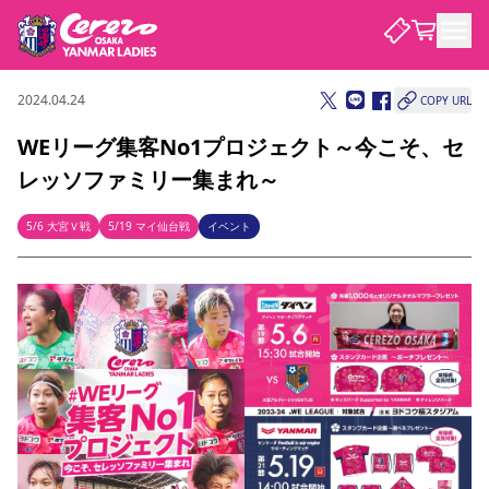
2024.04.24
COPY URL
試合・チーム
WEリーグ集客No1プロジェクト～今こそ、セ
レッソファミリー集まれ～
観戦する
試合について
試合日程 / 結果
順位表
5/6 大宮Ｖ戦
5/19 マイ仙台戦
イベント
クラブを知る
チケット
チームについて
チケット情報
価格・席種
シーズンシート
選手・スタッフ
スケジュール
アクセス
セレッソ大阪
アカデミー
ニュース
セレッソ大阪ヤンマーレデ
観戦ガイド
ィースについて
キッズ向けサービス
観戦マナー&ルール
クラブ紹介
沿革
シーズン記録
セレッソ大阪
ニュース
スタジアム
サポートする
すべて
チーム
グッズ
チケット
イベント
パートナー
YANMAR HANASAKA STADIUM
パートナー・スポンサー一覧
アカデミー