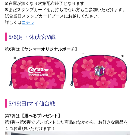
※在庫が無くなり次第配布終了となります
※まだスタンプカードをお持ちでない方もご参加いただけます。
試合当日スタンプカードブースにお越しください。
詳しくは
コチラ
5/6(月・休)大宮V戦
第6弾は
【ヤンマーオリジナルポーチ】
5/19(日)マイ仙台戦
第7弾は
【選べるプレゼント】
第1弾～第6弾でプレゼントした商品のなかから、お好きな商品を
１つお選びいただけます！