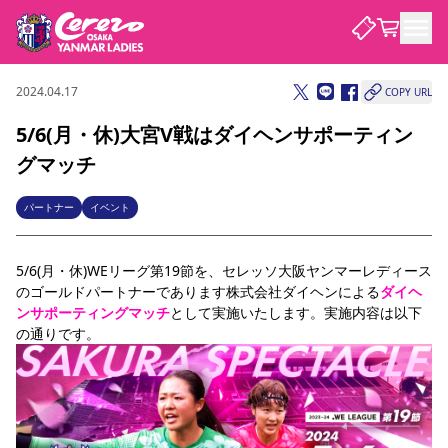
2024.04.17
COPY URL
試合・チーム
5/6(月・休)大宮V戦はダイヘンサポーティン
グマッチ
観戦する
試合について
試合日程 / 結果
順位表
パートナー
イベント
クラブを知る
チケット
チームについて
5/6(月・休)WEリーグ第19節を、セレッソ大阪ヤンマーレディース
チケット情報
価格・席種
シーズンシート
選手・スタッフ
スケジュール
アクセス
セレッソ大阪
アカデミー
のゴールドパートナーであります株式会社ダイヘンによる
ダイヘ
ニュース
セレッソ大阪ヤンマーレデ
観戦ガイド
ンサポーティングマッチ
として実施いたします。実施内容は以下
ィースについて
の通りです。
キッズ向けサービス
観戦マナー&ルール
クラブ紹介
沿革
シーズン記録
セレッソ大阪
ニュース
スタジアム
サポートする
すべて
チーム
グッズ
チケット
イベント
パートナー
YANMAR HANASAKA STADIUM
パートナー・スポンサー一覧
アカデミー