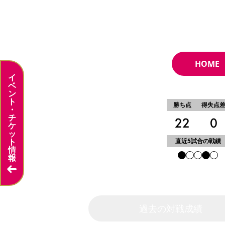
HOME
イ
5
ベ
位
ン
ト
勝ち点
得失点
・
チ
22
0
ケ
ッ
ト
直近5試合の戦績
情
報
過去の対戦成績