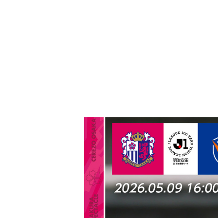
過去の
HOME
セレッ
2026.2.28
GK
1
福井 光輝
0−1
DF
2
中村 拓海
DF
3
田中 隼人
10.6
DF
4
井上 黎生人
3.5
49.8
MF
5
喜田 陽
10
DF
6
登里 享平
455.7
MF
7
上門 知樹
11.9
MF
8
香川 真司