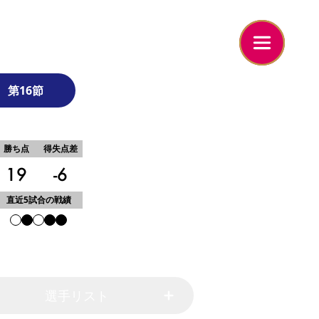
MATCH DATA
第16節
10
位
MATCH PREVIEW
勝ち点
得失点差
試合の見どころ
19
-6
FOCUS ON THE MATCH
試合の注目ポイント
直近5試合の戦績
SAKURA DIARY
セレッソ番記者コラム
PICK UP PLAYER
MF 19 本間至恩
FEATURED PLAYERS
選手リスト
注目選手
FEATURED VIDEOS