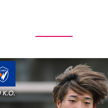
対戦成績
チームスタッツ (シーズン平均)
選手リスト
通算
AWAY
MATCH PREVIEW
ソ大阪
Ｖ・ファ
勝利
2018.8.19
VS
GK
4
1
後藤 雅明
2−0
Ｖ・ファーレン長
試合の見どころ
セレッソ大阪
崎
DF
3
関口 正大
PK
0
−
0
DF
4
エドゥアルド
シュート
MF
5
山口 蛍
枠内
シュート
ボール
支配率
DF
6
江川 湧清
ドリブル
MF
8
岩崎 悠人
パス
FW
9
チアゴ サンタナ
ファウル
MF
10
マテウス ジェズ