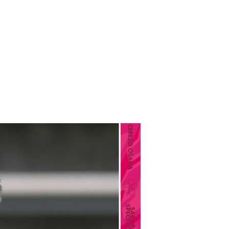
注目の動画
対戦結果
ーレン長崎
分け
負け
0
3
11.1
3.5
49
10.6
423.1
9.9
ス