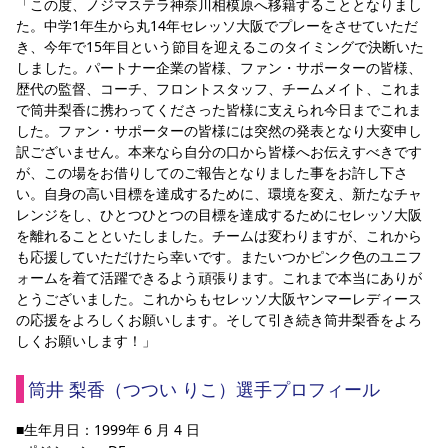
「この度、ノジマステラ神奈川相模原へ移籍することとなりまし
た。中学1年生から丸14年セレッソ大阪でプレーをさせていただ
き、今年で15年目という節目を迎えるこのタイミングで決断いた
しました。パートナー企業の皆様、ファン・サポーターの皆様、
歴代の監督、コーチ、フロントスタッフ、チームメイト、これま
で筒井梨香に携わってくださった皆様に支えられ今日までこれま
した。ファン・サポーターの皆様には突然の発表となり大変申し
訳ございません。本来なら自分の口から皆様へお伝えすべきです
が、この場をお借りしてのご報告となりました事をお許し下さ
い。自身の高い目標を達成するために、環境を変え、新たなチャ
レンジをし、ひとつひとつの目標を達成するためにセレッソ大阪
を離れることといたしました。チームは変わりますが、これから
も応援していただけたら幸いです。またいつかピンク色のユニフ
ォームを着て活躍できるよう頑張ります。これまで本当にありが
とうございました。これからもセレッソ大阪ヤンマーレディース
の応援をよろしくお願いします。そして引き続き筒井梨香をよろ
しくお願いします！」
筒井 梨香（つつい りこ）選手プロフィール
■生年月日：1999年 6 月 4 日