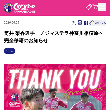
2026.06.05
COPY URL
試合・チーム
筒井 梨香選手 ノジマステラ神奈川相模原へ
完全移籍のお知らせ
観戦する
試合について
試合日程 / 結果
順位表
チーム
クラブを知る
チケット
チームについて
チケット情報
価格・席種
シーズンシート
選手・スタッフ
スケジュール
アクセス
セレッソ大阪
アカデミー
ニュース
セレッソ大阪ヤンマーレデ
観戦ガイド
ィースについて
キッズ向けサービス
観戦マナー&ルール
クラブ紹介
沿革
シーズン記録
セレッソ大阪
ニュース
スタジアム
サポートする
すべて
チーム
グッズ
チケット
イベント
パートナー
YANMAR HANASAKA STADIUM
パートナー・スポンサー一覧
アカデミー