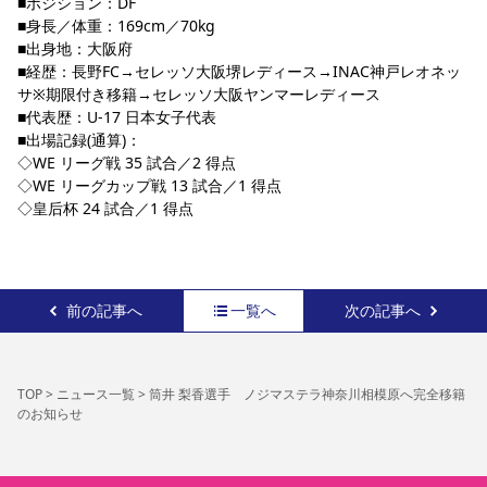
■ポジション：DF
■身長／体重：169cm／70kg
■出身地：大阪府
■経歴：長野FC→セレッソ大阪堺レディース→INAC神戸レオネッ
サ※期限付き移籍→セレッソ大阪ヤンマーレディース 
■代表歴：U-17 日本女子代表
■出場記録(通算)：
◇WE リーグ戦 35 試合／2 得点
◇WE リーグカップ戦 13 試合／1 得点
◇皇后杯 24 試合／1 得点
前の記事へ
一覧へ
次の記事へ
TOP
>
ニュース一覧
>
筒井 梨香選手 ノジマステラ神奈川相模原へ完全移籍
のお知らせ