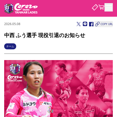
2026.05.08
COPY URL
試合・チーム
中西 ふう選手 現役引退のお知らせ
観戦する
試合について
チーム
試合日程 / 結果
順位表
クラブを知る
チケット
チームについて
チケット情報
価格・席種
シーズンシート
選手・スタッフ
スケジュール
アクセス
セレッソ大阪
アカデミー
ニュース
セレッソ大阪ヤンマーレデ
観戦ガイド
ィースについて
キッズ向けサービス
観戦マナー&ルール
クラブ紹介
沿革
シーズン記録
セレッソ大阪
ニュース
スタジアム
サポートする
すべて
チーム
グッズ
チケット
イベント
パートナー
YANMAR HANASAKA STADIUM
パートナー・スポンサー一覧
アカデミー