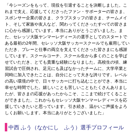
「今シーズンをもって、現役を引退することを決断しました。こ
れまで支え、応援してくださったファン・サポーターの皆さま、
スポンサー企業の皆さま、クラブスタッフの皆さま、チームメイ
ト、そして家族や友人など、関わってくださったすべての皆さま
に心から感謝しています。本当にありがとうございました。ま
た、セレッソ大阪ヤンマーレディースの選手としてのスタートで
ある最初の2年間、セレッソ大阪サッカースクールでも雇用してい
ただき、プレーと仕事の両立を支えてくださった皆さまにも感謝
しています。スクールコーチ、スクール生から多くのことを学ば
せていただき、とても貴重な経験になりました。高校生の頃、練
習試合で圧倒され、足元にも及ばなかったチームに、大学卒業と
同時に加入できたことは、自分にとって大きな誇りです。レベル
の高い環境の中で、日々サッカーに打ち込むことができ、本当に
幸せな時間でした。嬉しいことも苦しいこともたくさんありまし
たが、皆さまの応援があったからこそ、ここまで続けてくること
ができました。これからもセレッソ大阪ヤンマーレディースを応
援していきたいと思っています。引き続き、温かいご声援をよろ
しくお願いします。本当にありがとうございました」
中西 ふう（なかにし　ふう）選手プロフィール