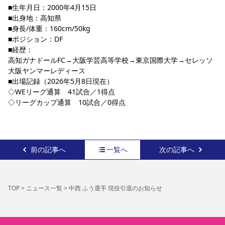
■生年月日：2000年4月15日
■出身地：高知県
■身長/体重：160cm/50kg
■ポジション：DF
■経歴：
高知ガナドールFC→大阪学芸高等学校→東京国際大学→セレッソ
大阪ヤンマーレディース
■出場記録（2026年5月8日現在）
◇WEリーグ通算　41試合／1得点
◇リーグカップ通算　10試合／0得点
前の記事へ
一覧へ
次の記事へ
TOP
>
ニュース一覧
>
中西 ふう選手 現役引退のお知らせ