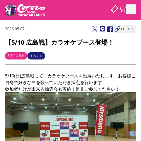
2026.05.07
COPY URL
試合・チーム
【5/10 広島戦】カラオケブース登場！
観戦する
試合について
5/10 広島戦
イベント
試合日程 / 結果
順位表
クラブを知る
チケット
5/10(日)広島戦にて、カラオケブースを出展いたします。お客様ご
チームについて
自身で好きな曲を歌っていただき採点を行います。
チケット情報
価格・席種
シーズンシート
選手・スタッフ
スケジュール
アクセス
セレッソ大阪
アカデミー
参加者だけが出来る抽選会も実施！是非ご参加ください！
ニュース
セレッソ大阪ヤンマーレデ
観戦ガイド
ィースについて
キッズ向けサービス
観戦マナー&ルール
クラブ紹介
沿革
シーズン記録
セレッソ大阪
ニュース
スタジアム
サポートする
すべて
チーム
グッズ
チケット
イベント
パートナー
YANMAR HANASAKA STADIUM
パートナー・スポンサー一覧
アカデミー