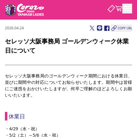
2026.04.24
COPY URL
試合・チーム
セレッソ大阪事務局 ゴールデンウィーク休業
日について
観戦する
試合について
試合日程 / 結果
順位表
クラブを知る
チケット
チームについて
セレッソ大阪事務局のゴールデンウィーク期間における休業日、
並びに期間中の対応についてお知らせいたします。期間中は皆様
チケット情報
価格・席種
シーズンシート
選手・スタッフ
スケジュール
アクセス
セレッソ大阪
アカデミー
にご迷惑をおかけいたしますが、何卒ご理解のほどよろしくお願
ニュース
セレッソ大阪ヤンマーレデ
観戦ガイド
いいたいます。
ィースについて
キッズ向けサービス
観戦マナー&ルール
クラブ紹介
沿革
シーズン記録
セレッソ大阪
ニュース
休業日
スタジアム
サポートする
すべて
チーム
グッズ
チケット
イベント
パートナー
YANMAR HANASAKA STADIUM
・4/29（水・祝）
パートナー・スポンサー一覧
アカデミー
・5/2（土）～5/6（水・祝）