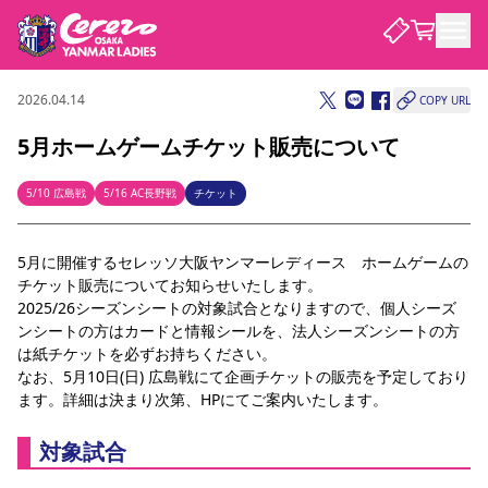
2026.04.14
COPY URL
試合・チーム
5月ホームゲームチケット販売について
観戦する
試合について
5/10 広島戦
5/16 AC長野戦
チケット
試合日程 / 結果
順位表
クラブを知る
チケット
5月に開催するセレッソ大阪ヤンマーレディース　ホームゲームの
チームについて
チケット販売についてお知らせいたします。
チケット情報
価格・席種
シーズンシート
選手・スタッフ
スケジュール
アクセス
セレッソ大阪
アカデミー
2025/26シーズンシートの対象試合となりますので、個人シーズ
ニュース
ンシートの方はカードと情報シールを、法人シーズンシートの方
セレッソ大阪ヤンマーレデ
観戦ガイド
ィースについて
は紙チケットを必ずお持ちください。
キッズ向けサービス
観戦マナー&ルール
なお、5月10日(日) 広島戦にて企画チケットの販売を予定しており
クラブ紹介
沿革
シーズン記録
ます。詳細は決まり次第、HPにてご案内いたします。
セレッソ大阪
ニュース
スタジアム
サポートする
すべて
チーム
グッズ
チケット
イベント
パートナー
対象試合
YANMAR HANASAKA STADIUM
パートナー・スポンサー一覧
アカデミー