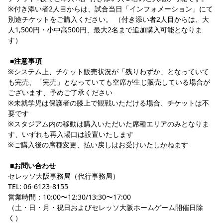
※付き添い者2人目からは、試合当日「インフォメーション」にて
別途チケットをご購入ください。 （付き添い者2人目からは、大
人1,500円・小中高500円、最大2名まで追加購入可能となりま
す）
■注意事項
※システム上、チケット販売状況が「残りわずか」となっていて
も完売、「完売」となっていても空席が生じ販売している場合が
ございます、予めご了承ください
※未就学児は保護者の膝上で観戦いただける場合、チケットは不
要です
※スタジアム内の移動は購入いただいた席種エリアのみとなりま
す、いずれも再入場口は設置いたします
※ご購入後の席種変更、払い戻しはお受けいたしかねます
■お問い合わせ
セレッソ大阪事務局（代行事務局）
TEL: 06-6123-8155
営業時間：10:00〜12:30/13:30〜17:00
（土・日・月・祝日およびセレッソ大阪ホームゲーム開催日除
く）