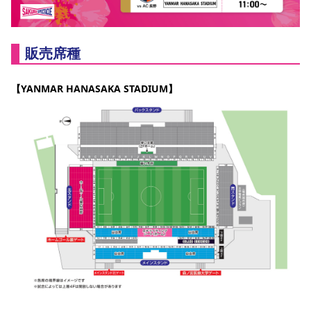
販売席種
【YANMAR HANASAKA STADIUM】