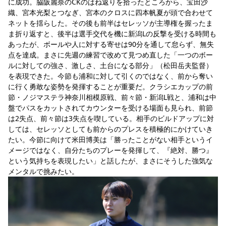
に成功。脇阪麗奈のCKのはね返りを拾ったところから、宝田沙
織、宮本光梨とつなぎ、宮本のクロスに四本帆夏が頭で合わせて
ネットを揺らした。その後も前半はセレッソが主導権を握ったま
ま折り返すと、後半は選手交代を機に新潟Lの反撃を受ける時間も
あったが、ボールや人に対する寄せは90分を通して怠らず、無失
点を達成。まさに先週の練習で改めて見つめ直した「一つのボー
ルに対しての強さ、激しさ、土台になる部分」（松田岳夫監督）
を表現できた。今節も浦和に対して引くのではなく、前から奪い
に行く勇敢な姿勢を発揮することが重要だ。クラシエカップの前
節・ノジマステラ神奈川相模原戦、前々節・新潟L戦と、浦和は中
盤でパスをカットされてカウンターを受ける場面も見られ、前節
は2失点、前々節は3失点を喫している。相手のビルドアップに対
しては、セレッソとしても前からのプレスを積極的にかけていき
たい。今節に向けて米田博美は「勝ったことがない相手というイ
メージではなく、自分たちのプレーを発揮して、『絶対、勝つ』
という気持ちを表現したい」と話したが、まさにそうした強気な
メンタルで挑みたい。