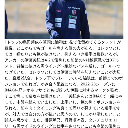
1トップの島田芽依を筆頭に浦和は1発で仕留めてくるタレントが
豊富。どこからでもゴールを奪える個の力がある。セレッソとし
ては一瞬たりとも気が抜けない。抑えるべき選手は複数いるが、
アンカーの伊藤美紀は4-2で勝利した前節のN相模原戦では3アシ
スト。背後に抜ける両ウイングへ絶妙なパスを通し、ゴールへつ
なげていた。セレッソとしては伊藤に時間を与えないことが大切
だ。直近2試合、トップ下でプレーしている脇阪は、前節までのポ
ジションであれば、かみ合う配置になる。2022-23シーズンに
INAC神戸レオネッサでともに戦った伊藤に対するマークを強め、
そこで奪って速攻を仕掛けたい。「美紀さんとはINACで一緒にや
って、中盤を組んでいました。上手いし、気の利くポジションを
取れる。前を向くタイミングも良くて周りが見えている選手です
が、対人では自分の方が強いと思うので、しっかり潰したい」と
闘志を燃やす。また、榊原琴乃、丹野凜々香、タンチュリエ ロー
リーら両サイドのウイングに仕事をさせないことも今節の勝利に