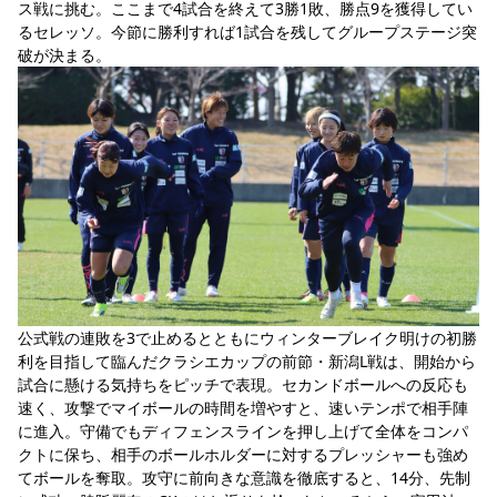
ス戦に挑む。ここまで4試合を終えて3勝1敗、勝点9を獲得してい
スポーツクラブ
るセレッソ。今節に勝利すれば1試合を残してグループステージ突
破が決まる。
スポーツクラブ
公式戦の連敗を3で止めるとともにウィンターブレイク明けの初勝
利を目指して臨んだクラシエカップの前節・新潟L戦は、開始から
試合に懸ける気持ちをピッチで表現。セカンドボールへの反応も
速く、攻撃でマイボールの時間を増やすと、速いテンポで相手陣
に進入。守備でもディフェンスラインを押し上げて全体をコンパ
クトに保ち、相手のボールホルダーに対するプレッシャーも強め
てボールを奪取。攻守に前向きな意識を徹底すると、14分、先制