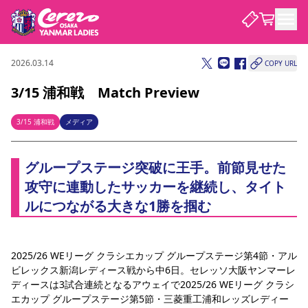
2026.03.14
COPY URL
試合・チーム
3/15 浦和戦 Match Preview
観戦する
試合について
3/15 浦和戦
メディア
試合日程 / 結果
順位表
クラブを知る
チケット
グループステージ突破に王手。前節見せた
チームについて
攻守に連動したサッカーを継続し、タイト
チケット情報
価格・席種
シーズンシート
選手・スタッフ
スケジュール
アクセス
セレッソ大阪
アカデミー
ルにつながる大きな1勝を掴む
ニュース
セレッソ大阪ヤンマーレデ
観戦ガイド
ィースについて
キッズ向けサービス
観戦マナー&ルール
クラブ紹介
沿革
シーズン記録
セレッソ大阪
2025/26 WEリーグ クラシエカップ グループステージ第4節・アル
ニュース
スタジアム
ビレックス新潟レディース戦から中6日。セレッソ大阪ヤンマーレ
サポートする
すべて
チーム
グッズ
チケット
イベント
パートナー
ディースは3試合連続となるアウェイで2025/26 WEリーグ クラシ
YANMAR HANASAKA STADIUM
パートナー・スポンサー一覧
エカップ グループステージ第5節・三菱重工浦和レッズレディー
アカデミー