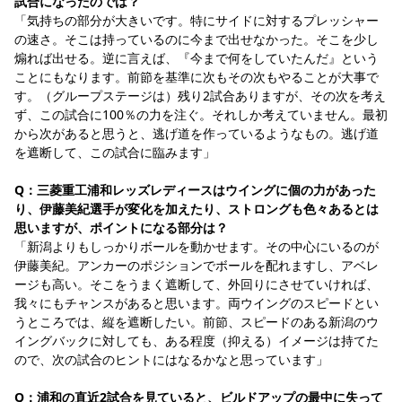
試合になったのでは？
「気持ちの部分が大きいです。特にサイドに対するプレッシャー
の速さ。そこは持っているのに今まで出せなかった。そこを少し
煽れば出せる。逆に言えば、『今まで何をしていたんだ』という
ことにもなります。前節を基準に次もその次もやることが大事で
す。（グループステージは）残り2試合ありますが、その次を考え
ず、この試合に100％の力を注ぐ。それしか考えていません。最初
から次があると思うと、逃げ道を作っているようなもの。逃げ道
を遮断して、この試合に臨みます」
Q：三菱重工浦和レッズレディースはウイングに個の力があった
り、伊藤美紀選手が変化を加えたり、ストロングも色々あるとは
思いますが、ポイントになる部分は？
「新潟よりもしっかりボールを動かせます。その中心にいるのが
伊藤美紀。アンカーのポジションでボールを配れますし、アベレ
ージも高い。そこをうまく遮断して、外回りにさせていければ、
我々にもチャンスがあると思います。両ウイングのスピードとい
うところでは、縦を遮断したい。前節、スピードのある新潟のウ
イングバックに対しても、ある程度（抑える）イメージは持てた
ので、次の試合のヒントにはなるかなと思っています」
Q：浦和の直近2試合を見ていると、ビルドアップの最中に失って