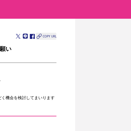
COPY URL
願い
。
。
だく機会を検討してまいります