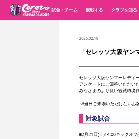
試合・チーム
観戦する
クラブを知る
2026.02.19
試合日程 / 結果
チケット情報
すべて
チーム
価格・席種
順位表
グッズ
チケット
シーズンシート
イベント
パートナー
クラブ紹介
沿革
シーズン記録
「セレッソ大阪ヤン
選手・スタッフ
キッズ向けサービス
スケジュール
観戦マナー&ルール
アクセス
セレッソ大阪
ア
パートナー・スポンサー一覧
YANMAR HANASAKA STADIUM
セレッソ大阪ヤンマーレディ
スポーツクラブ
アンケートにご回答いただい
みなさまのより良い観戦環境
 ※当日ご来場いただけない
対象試合
■2月21日(土)14:00キック