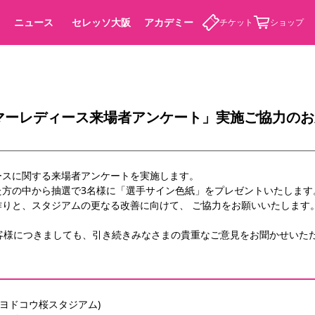
ニュース
セレッソ大阪
アカデミー
チケット
ショップ
マーレディース来場者アンケート」実施ご協力のお
カデミー
ースに関する来場者アンケートを実施します。
た方の中から抽選で3名様に「選手サイン色紙」をプレゼントいたします
作りと、スタジアムの更なる改善に向けて、 ご協力をお願いいたします
お客様につきましても、引き続きみなさまの貴重なご意見をお聞かせいた
オフ(ヨドコウ桜スタジアム)