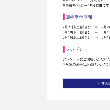
※所要時間は5～10分程度です
回答受付期間
2月21日(土)試合分　⇒　2月24日
5月10日(日)試合分　⇒　5月13日
5月16日(土)試合分　⇒　5月19日
プレゼント
アンケートにご回答いただい
※対象の選手はお選びいただ
前の