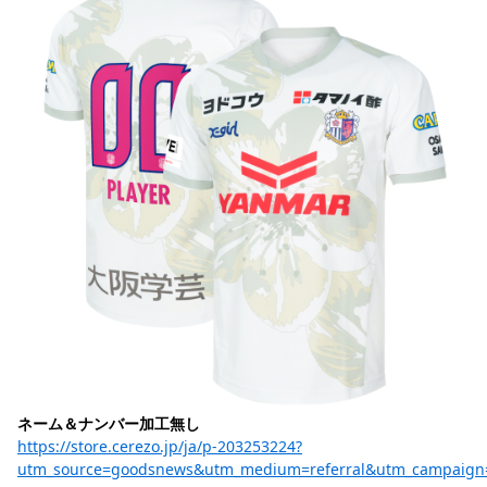
ネーム＆ナンバー加工無し
https://store.cerezo.jp/ja/p-203253224?
utm_source=goodsnews&utm_medium=referral&utm_campaign