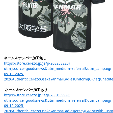
ネーム＆ナンバー加工無し
https://store.cerezo.jp/ja/p-203253225?
utm_source=goodsnews&utm_medium=referral&utm_campaign
09-12_2025-
2026AuthenticCerezoOsakaYanmarLadiesUniform(GK1st)Unedit
ネーム＆ナンバー加工あり
https://store.cerezo.jp/ja/p-203195509?
utm_source=goodsnews&utm_medium=referral&utm_campaign
09-12_2025-
2026AuthenticCerezoOsakaYanmarLadiesJersey(GK1st)withCusto