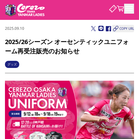
2025.09.10
COPY URL
試合・チーム
2025/26シーズン オーセンティックユニフォ
ーム再受注販売のお知らせ
観戦する
試合について
試合日程 / 結果
順位表
グッズ
クラブを知る
チケット
チームについて
チケット情報
価格・席種
シーズンシート
選手・スタッフ
スケジュール
アクセス
セレッソ大阪
アカデミー
ニュース
セレッソ大阪ヤンマーレデ
観戦ガイド
ィースについて
キッズ向けサービス
観戦マナー&ルール
クラブ紹介
沿革
シーズン記録
セレッソ大阪
ニュース
スタジアム
サポートする
すべて
チーム
グッズ
チケット
イベント
パートナー
YANMAR HANASAKA STADIUM
パートナー・スポンサー一覧
アカデミー