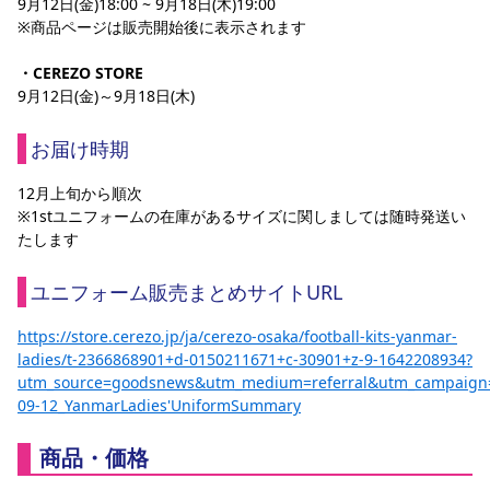
9月12日(金)18:00 ~ 9月18日(木)19:00
※商品ページは販売開始後に表示されます
・CEREZO STORE
9月12日(金)～9月18日(木)
お届け時期
12月上旬から順次
※1stユニフォームの在庫があるサイズに関しましては随時発送い
たします
ユニフォーム販売まとめサイトURL
https://store.cerezo.jp/ja/cerezo-osaka/football-kits-yanmar-
ladies/t-2366868901+d-0150211671+c-30901+z-9-1642208934?
utm_source=goodsnews&utm_medium=referral&utm_campaign
09-12_YanmarLadies'UniformSummary
商品・価格