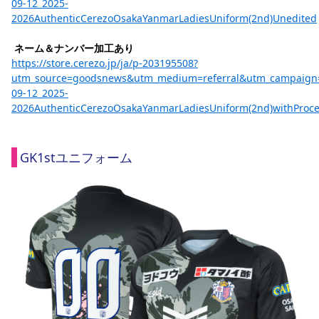
09-12_2025-
2026AuthenticCerezoOsakaYanmarLadiesUniform(2nd)Unedited
ネーム＆ナンバー加工あり
https://store.cerezo.jp/ja/p-203195508?
utm_source=goodsnews&utm_medium=referral&utm_campaign
09-12_2025-
2026AuthenticCerezoOsakaYanmarLadiesUniform(2nd)withProce
GK1stユニフォーム