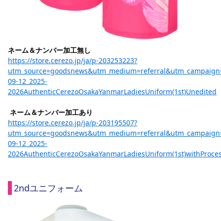
ネーム＆ナンバー加工無し
https://store.cerezo.jp/ja/p-203253223?
utm_source=goodsnews&utm_medium=referral&utm_campaign
09-12_2025-
2026AuthenticCerezoOsakaYanmarLadiesUniform(1st)Unedited
ネーム＆ナンバー加工あり
https://store.cerezo.jp/ja/p-203195507?
utm_source=goodsnews&utm_medium=referral&utm_campaign
09-12_2025-
2026AuthenticCerezoOsakaYanmarLadiesUniform(1st)withProce
2ndユニフォーム