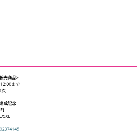
ん
販売商品>
12:00まで
順次
達成記念
E)
L/5XL
-202374145