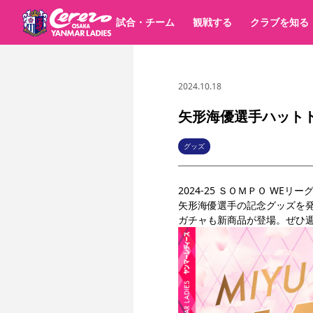
試合・チーム
観戦する
クラブを知る
2024.10.18
試合日程 / 結果
チケット情報
すべて
チーム
価格・席種
順位表
グッズ
チケット
シーズンシート
イベント
パートナー
クラブ紹介
沿革
シーズン記録
矢形海優選手ハット
選手・スタッフ
キッズ向けサービス
スケジュール
観戦マナー&ルール
アクセス
セレッソ大阪
ア
パートナー・スポンサー一覧
グッズ
YANMAR HANASAKA STADIUM
スポーツクラブ
2024-25 ＳＯＭＰＯ W
矢形海優選手の記念グッズを
ガチャも新商品が登場。ぜひ