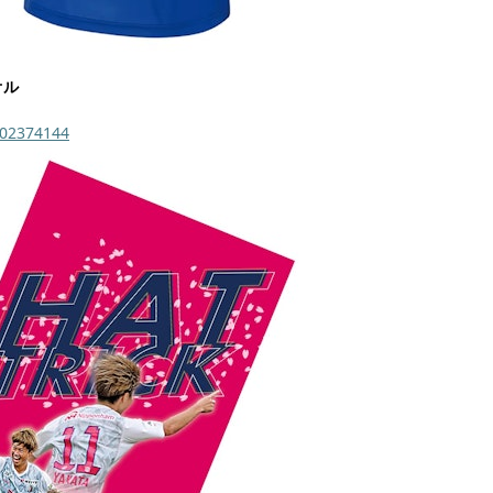
オル
-202374144