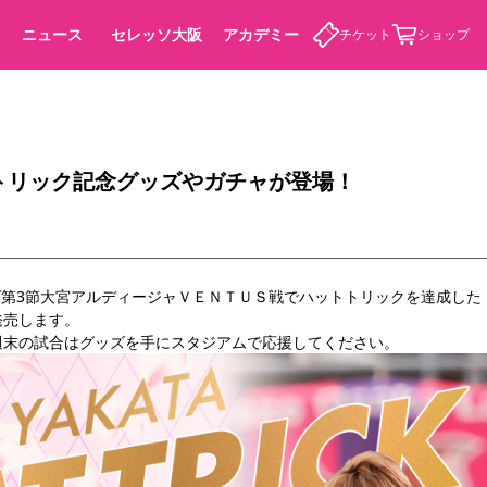
ニュース
セレッソ大阪
アカデミー
チケット
ショップ
トリック記念グッズやガチャが登場！
カデミー
Eリーグ第3節大宮アルディージャＶＥＮＴＵＳ戦でハットトリックを達成した
発売します。
週末の試合はグッズを手にスタジアムで応援してください。