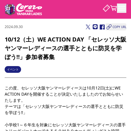
2024.09.30
COPY URL
試合・チーム
10/12（土）WE ACTION DAY 「セレッソ大阪
ヤンマーレディースの選手とともに防災を学
観戦する
試合について
ぼう‼」参加者募集
試合日程 / 結果
順位表
クラブを知る
チケット
イベント
チームについて
チケット情報
価格・席種
シーズンシート
選手・スタッフ
スケジュール
アクセス
セレッソ大阪
アカデミー
この度、セレッソ大阪ヤンマーレディースは10月12日(土)にWE 
ニュース
セレッソ大阪ヤンマーレデ
観戦ガイド
ィースについて
ACTION DAYを開催することが決定いたしましたのでお知らせい
たします。
キッズ向けサービス
観戦マナー&ルール
クラブ紹介
沿革
シーズン記録
テーマは「セレッソ大阪ヤンマーレディースの選手とともに防災
セレッソ大阪
ニュース
スタジアム
を学ぼう‼」
サポートする
すべて
チーム
グッズ
チケット
イベント
パートナー
YANMAR HANASAKA STADIUM
小学校1～６年生を対象にセレッソ大阪ヤンマーレディースの選手
パートナー・スポンサー一覧
アカデミー
とリーグパートナーであるＳＯＭＰＯホールディングスと協同