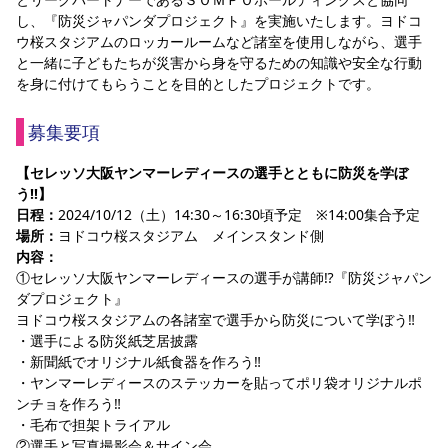
スポーツクラブ
し、『防災ジャパンダプロジェクト』を実施いたします。ヨドコ
ウ桜スタジアムのロッカールームなど諸室を使用しながら、選手
スポーツクラブ
と一緒に子どもたちが災害から身を守るための知識や安全な行動
を身に付けてもらうことを目的としたプロジェクトです。
募集要項
【セレッソ大阪ヤンマーレディースの選手とともに防災を学ぼ
う‼】
日程：
2024/10/12（土）14:30～16:30頃予定　※14:00集合予定
場所：
ヨドコウ桜スタジアム　メインスタンド側
内容：
①セレッソ大阪ヤンマーレディースの選手が講師⁉『防災ジャパン
ダプロジェクト』
ヨドコウ桜スタジアムの各諸室で選手から防災について学ぼう‼
・選手による防災紙芝居披露
・新聞紙でオリジナル紙食器を作ろう‼
・ヤンマーレディースのステッカーを貼ってポリ袋オリジナルポ
ンチョを作ろう‼
・毛布で担架トライアル
②選手と写真撮影会＆サイン会